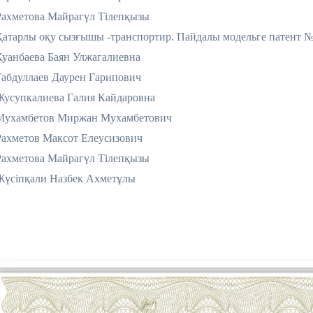
Рахметова Майрагүл Тілепқызы
Қатарлы оқу сызғышы -транспортир. Пайдалы модельге патент №
Куанбаева Баян Улжагалиевна
Габдуллаев Даурен Гарипович
Жусупкалиева Галия Кайдаровна
Мухамбетов Миржан Мухамбетович
Рахметов Максот Елеусизович
Рахметова Майрагүл Тілепқызы
Жүсіпқали Назбек Ахметұлы