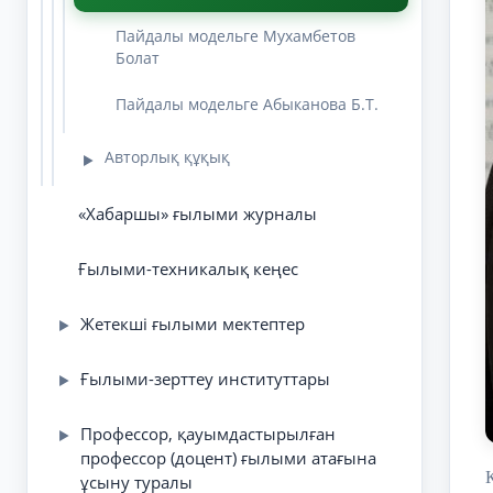
Пайдалы модельге Мухамбетов
Болат
Пайдалы модельге Абыканова Б.Т.
Авторлық құқық
▶
«Хабаршы» ғылыми журналы
Ғылыми-техникалық кеңес
Жетекші ғылыми мектептер
▶
Ғылыми-зерттеу институттары
▶
Профессор, қауымдастырылған
▶
профессор (доцент) ғылыми атағына
ұсыну туралы