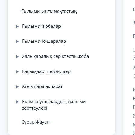
Ғылыми ынтымақтастық
Ғылыми жобалар
▶
Ғылыми іс-шаралар
▶
Халықаралық серіктестік жоба
▶
Ғалымдар профилдері
▶
Ағымдағы ақпарат
▶
Білім алушылардың ғылыми
▶
зерттеулері
Сұрақ-Жауап