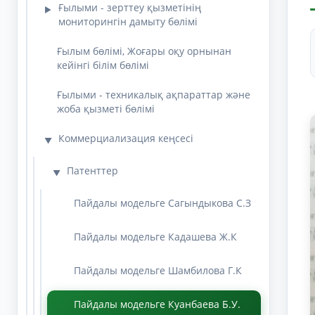
Ғылыми - зерттеу қызметінің
▶
мониторингін дамыту бөлімі
Ғылым бөлімі, Жоғары оқу орнынан
кейінгі білім бөлімі
Ғылыми - техникалық ақпараттар және
жоба қызметі бөлімі
Коммерциализация кеңсесі
▼
Патенттер
▼
Пайдалы модельге Сагындыкова С.З
Пайдалы модельге Кадашева Ж.К
Пайдалы модельге Шамбилова Г.К
Пайдалы модельге Куанбаева Б.У.