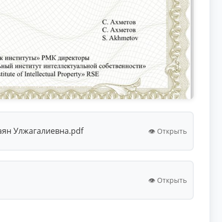
аян Улжагалиевна.pdf
👁️ Открыть
👁️ Открыть