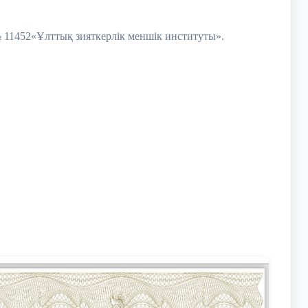
 11452«Ұлттық зияткерлік меншік институты».