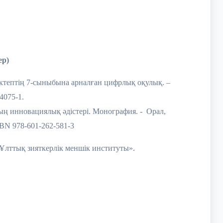
ер)
мектептің 7-сыныбына арналған цифрлық оқулық. –
4075-1.
ың инновациялық әдістері. Монография. - Орал,
N 978-601-262-581-3
«Ұлттық зияткерлік меншік институты».