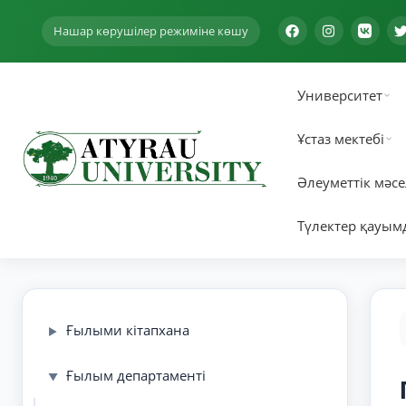
Нашар көрушілер режиміне көшу
Университет
Ұстаз мектебі
Әлеуметтік мәсе
Түлектер қауым
Ғылыми кітапхана
▶
Ғылым департаменті
▼