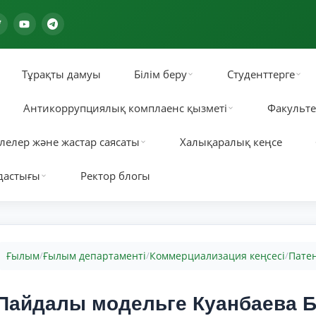
Тұрақты дамуы
Білім беру
Студенттерге
Антикоррупциялық комплаенс қызметі
Факульте
лелер және жастар саясаты
Халықаралық кеңсе
дастығы
Ректор блогы
Ғылым
Ғылым департаменті
Коммерциализация кеңсесі
Пате
/
/
/
Пайдалы модельге Куанбаева Б.