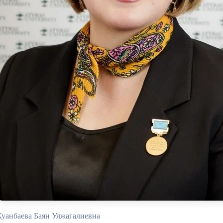
Куанбаева Баян Улжагалиевна