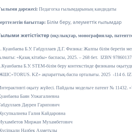
Ғылыми дәрежесі:
Педагогка ғылымдарының кандидаты
Білім беру, әлеуметтік ғылымдар
Зерттелетін бағыттар:
Ғылыми жетістіктер
(оқулықтар, монографиялар, патентт
1. Куанбаева Б.У. Габдуллаев Д.Г. Физика: Жалпы білім беретін 
Алматы: «Қазақ кітабы» баспасы, 2025. – 268 бет. IZBN 97860137
2.Куанбаева Б.У. STEM-білім беру контекстінде физиканы оқытуд
ЖШС«TORUS. KZ» ақпараттық-баспа орталығы. 2025 -114 б. IZB
Интерактивті оқыту жүйесі. Пайдалы модельге патент № 11432. 
Куанбаева Баян Улжагалиевна
Габдуллаев Даурен Гарипович
Жусупкалиева Галия Кайдаровна
Мухамбетов Миржан Мухамбетович
Жүсіпқали Назбек Ахметұлы