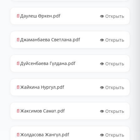
📄
Даулеш Өркен.pdf
👁️ Открыть
📄
Джаманбаева Светлана.pdf
👁️ Открыть
📄
Дүйсенбаева Гүлдана.pdf
👁️ Открыть
📄
Жайкина Нургул.pdf
👁️ Открыть
📄
Жаксимов Самат.pdf
👁️ Открыть
📄
Жолдасова Жангүл.pdf
👁️ Открыть