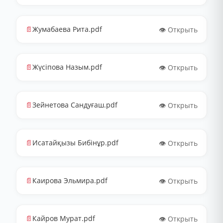
📄
Жумабаева Рита.pdf
👁️ Открыть
📄
Жүсіпова Назым.pdf
👁️ Открыть
📄
Зейнетова Сандуғаш.pdf
👁️ Открыть
📄
Исатайқызы Бибінұр.pdf
👁️ Открыть
📄
Каирова Эльмира.pdf
👁️ Открыть
📄
Кайров Мурат.pdf
👁️ Открыть