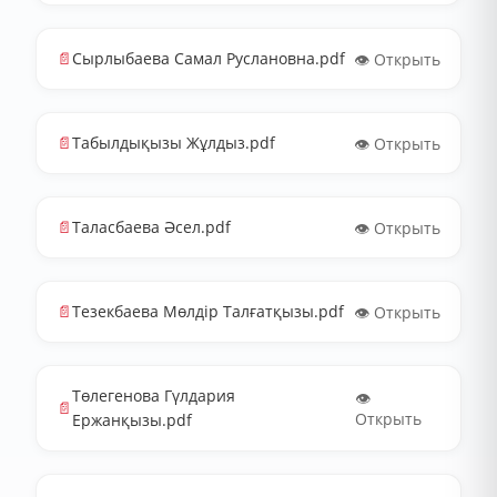
📄
Сырлыбаева Самал Руслановна.pdf
👁️ Открыть
📄
Табылдықызы Жұлдыз.pdf
👁️ Открыть
📄
Таласбаева Әсел.pdf
👁️ Открыть
📄
Тезекбаева Мөлдір Талғатқызы.pdf
👁️ Открыть
Төлегенова Гүлдария
👁️
📄
Открыть
Ержанқызы.pdf