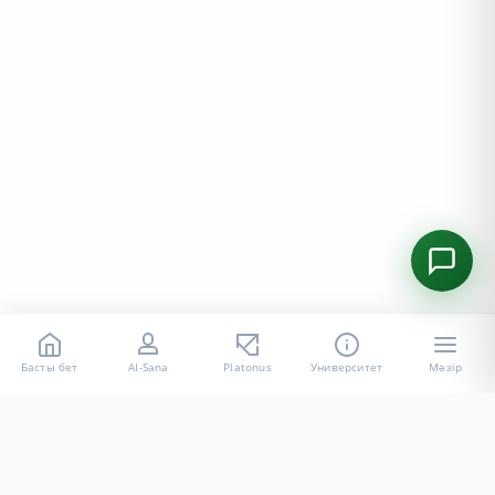
Басты бет
AI-Sana
Platonus
Университет
Мәзір