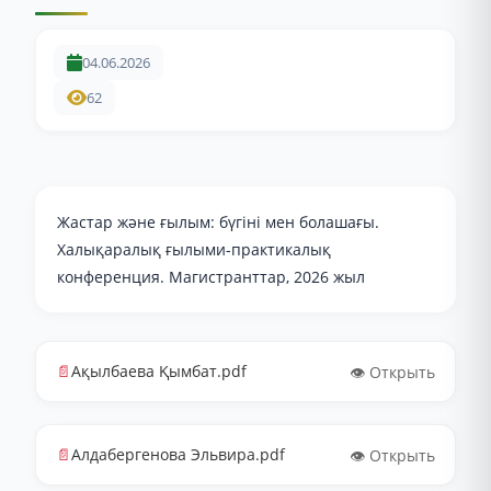
04.06.2026
62
Жастар және ғылым: бүгіні мен болашағы.
Халықаралық ғылыми-практикалық
конференция. Магистранттар, 2026 жыл
📄
Ақылбаева Қымбат.pdf
👁️ Открыть
📄
Алдабергенова Эльвира.pdf
👁️ Открыть