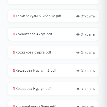
📄
Карисбайұлы бЕйбарыс.pdf
👁️ Открыть
📄
Кожантаева Айгул.pdf
👁️ Открыть
📄
Косжанова Сырга.pdf
👁️ Открыть
📄
Көшерова Нұргүл - 2.pdf
👁️ Открыть
📄
Көшерова Нұргүл.pdf
👁️ Открыть
📄
Кушкинбаева Айнур.pdf
👁️ Открыть