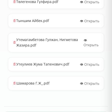
📄
Төлегенова Гүлфира.pdf
👁️ Открыть
📄
Тыншим Айбек.pdf
👁️ Открыть
Утемагамбетова Гулжан, Нигметова
👁️
📄
Открыть
Жазира.pdf
📄
Утеулиев Жума Тапенович.pdf
👁️ Открыть
📄
Шамарова Г.Ж_.pdf
👁️ Открыть