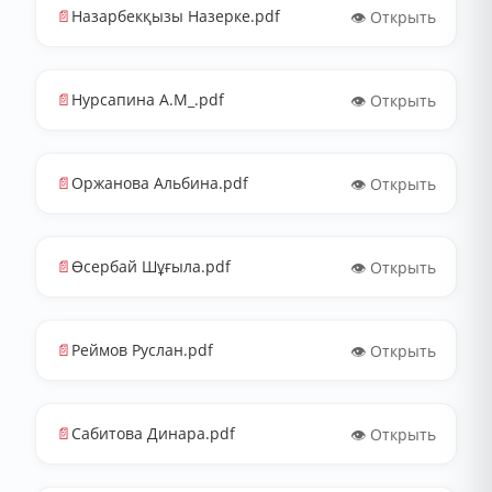
📄
Назарбекқызы Назерке.pdf
👁️ Открыть
📄
Нурсапина А.М_.pdf
👁️ Открыть
📄
Оржанова Альбина.pdf
👁️ Открыть
📄
Өсербай Шұғыла.pdf
👁️ Открыть
📄
Реймов Руслан.pdf
👁️ Открыть
📄
Сабитова Динара.pdf
👁️ Открыть