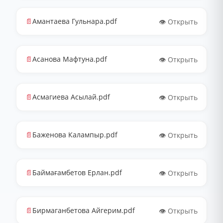
📄
Амантаева Гульнара.pdf
👁️ Открыть
📄
Асанова Мафтуна.pdf
👁️ Открыть
📄
Асмагиева Асылай.pdf
👁️ Открыть
📄
Баженова Калампыр.pdf
👁️ Открыть
📄
Баймағамбетов Ерлан.pdf
👁️ Открыть
📄
Бирмаганбетова Айгерим.pdf
👁️ Открыть