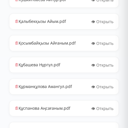
📄
Қалыбекқызы Айым.pdf
👁️ Открыть
📄
Қосымбайқызы Айғаным.pdf
👁️ Открыть
📄
Құбашева Нұргүл.pdf
👁️ Открыть
📄
Құрманқұлова Амангул.pdf
👁️ Открыть
📄
Құспанова Аңсағаным.pdf
👁️ Открыть