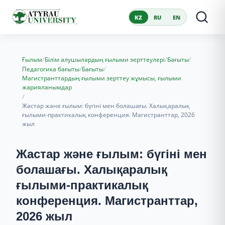
KZ
RU
EN
/
/
/
Ғылым
Білім алушылардың ғылыми зерттеулері
Бағыты
/
/
Педагогика бағыты
Бағыты
Магистранттардың ғылыми зерттеу жұмысы, ғылыми
жарияланымдар
/
Жастар және ғылым: бүгіні мен болашағы. Халықаралық
ғылыми-практикалық конференция. Магистранттар, 2026
жыл
Жастар және ғылым: бүгіні мен
болашағы. Халықаралық
ғылыми-практикалық
конференция. Магистранттар,
2026 жыл