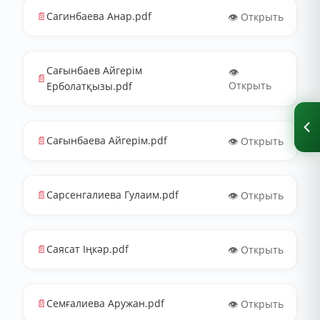
📄
Сагинбаева Анар.pdf
👁️ Открыть
Сағынбаев Айгерім
👁️
📄
Открыть
Ерболатқызы.pdf
📄
Сағынбаева Айгерім.pdf
👁️ Открыть
📄
Сарсенгалиева Гулаим.pdf
👁️ Открыть
📄
Саясат Іңкәр.pdf
👁️ Открыть
📄
Семғалиева Аружан.pdf
👁️ Открыть