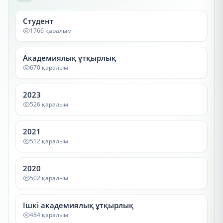
Студент
1766 қаралым
Академиялық ұтқырлық
670 қаралым
2023
526 қаралым
2021
512 қаралым
2020
502 қаралым
Ішкі академиялық ұтқырлық
484 қаралым