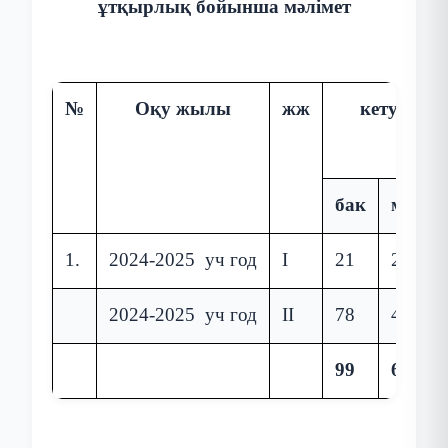
ұтқырлық бойынша мәлімет
№
Оқу жылы
жж
кету
бак
маг
1.
2024-2025 уч год
І
21
2
2024-2025 уч год
ІІ
78
4
99
6