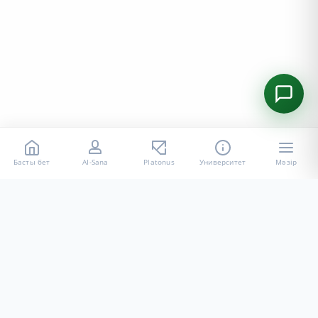
Басты бет
AI-Sana
Platonus
Университет
Мәзір