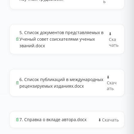
ь
5. Список документов представляемых в
⬇️
📄
Ученый совет соискателями ученых
Ска
чать
званий.docx
⬇️
6. Список публикаций в международных
📄
Скач
рецензируемых изданиях.docx
ать
📄
7. Справка о вкладе автора.docx
⬇️ Скачать