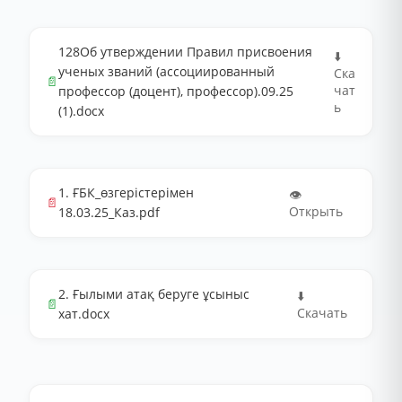
128Об утверждении Правил присвоения
⬇️
ученых званий (ассоциированный
Ска
📄
чат
профессор (доцент), профессор).09.25
ь
(1).docx
1. ҒБК_өзгерістерімен
👁️
📄
Открыть
18.03.25_Каз.pdf
2. Ғылыми атақ беруге ұсыныс
⬇️
📄
Скачать
хат.docx