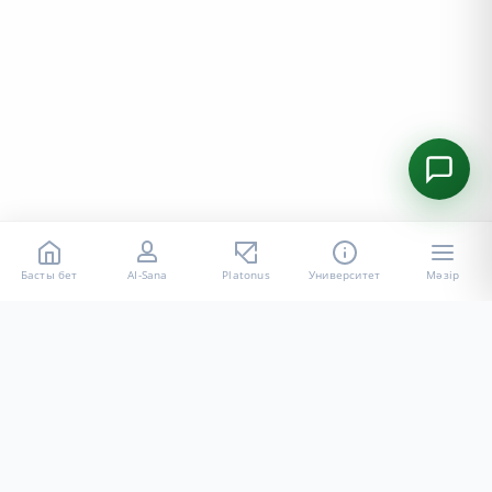
Басты бет
AI-Sana
Platonus
Университет
Мәзір