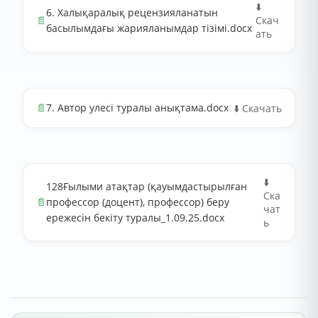
⬇️
6. Халықаралық рецензияланатын
📄
Скач
басылымдағы жарияланымдар тізімі.docx
ать
📄
7. Автор улесі туралы анықтама.docx
⬇️ Скачать
⬇️
128Ғылыми атақтар (қауымдастырылған
Ска
📄
профессор (доцент), профессор) беру
чат
ережесін бекіту туралы_1.09.25.docx
ь