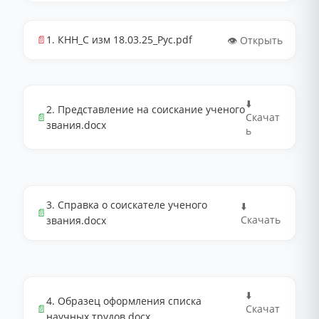
📄
1. КНН_С изм 18.03.25_Рус.pdf
👁️ Открыть
⬇️
2. Представление на соискание ученого
📄
Скачат
звания.docx
ь
3. Справка о соискателе ученого
⬇️
📄
Скачать
звания.docx
⬇️
4. Образец оформления списка
📄
Скачат
научных трудов.docx