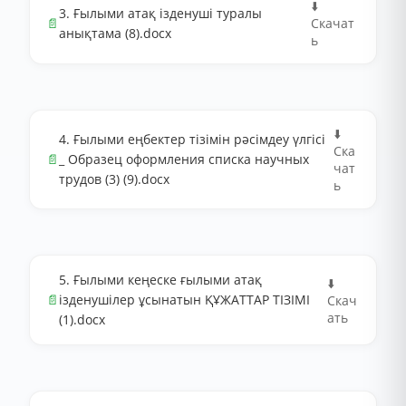
⬇️
3. Ғылыми атақ ізденуші туралы
📄
Скачат
анықтама (8).docx
ь
⬇️
4. Ғылыми еңбектер тізімін рәсімдеу үлгісі
Ска
📄
_ Образец оформления списка научных
чат
трудов (3) (9).docx
ь
5. Ғылыми кеңеске ғылыми атақ
⬇️
📄
ізденушілер ұсынатын ҚҰЖАТТАР ТІЗІМІ
Скач
ать
(1).docx