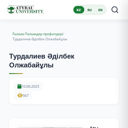
KZ
RU
EN
/
/
Ғылым
Ғалымдар профилдері
Турдалиев Әділбек Олжабайұлы
Турдалиев Әділбек
Олжабайұлы
10.06.2025
567
Аты-