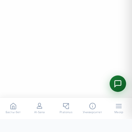
Басты бет
AI-Sana
Platonus
Университет
Мәзір