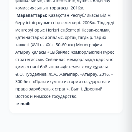
филиалының саяси кеңесінің мүшесі, Бақылау
комиссиясының төрағасы. 2016ж.
Марапаттары:
Қазақстан Республикасы Білім
беру ісінің құрметті қызметкері. 2008ж. Тілдерді
меңгеруі орыс Негізгі еңбектері Қазақ-қалмақ
қатынастары: арпалыс, ортақ тағдыр, тарих
тәлкегі (XVІІ ғ.- XX ғ. 50-60 жж) Монография.
Атырау қаласы «Сыбайлас жемқорлықпен күрес
стратегиясы». Сыбайлас жемқорлыққа қарсы іс-
қимыл пәні бойынша әдістемелік оқу құралы.
Ә.О. Турдалиев, Ж.Ж. Жағыпар. –Атырау, 2016. –
300 бет. «Практикум по истории государства и
права зарубежных стран». Вып I. Древний
Восток и Римское государство.
e-mail: