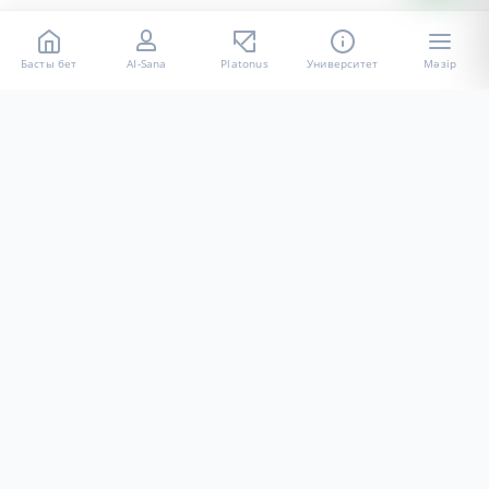
Басты бет
AI-Sana
Platonus
Университет
Мәзір
«Халел Досмұхамедов атындағы АУ» КЕ АҚ ресми интернет
ресурсы