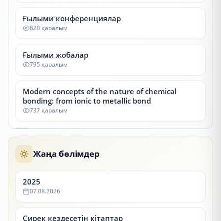
Ғылыми конференциялар
820 қаралым
Ғылыми жобалар
795 қаралым
Modern concepts of the nature of chemical
bonding: from ionic to metallic bond
737 қаралым
Жаңа бөлімдер
2025
07.08.2026
Сирек кездесетін кітаптар