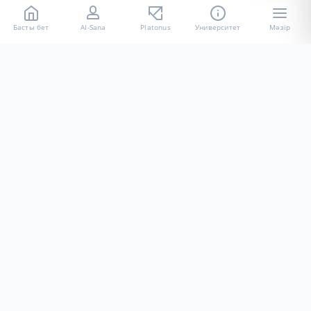
Басты бет
AI-Sana
Platonus
Университет
Мәзір
«Халел Досмұхамедов атындағы АУ» КЕ АҚ ресми интернет
ресурсы