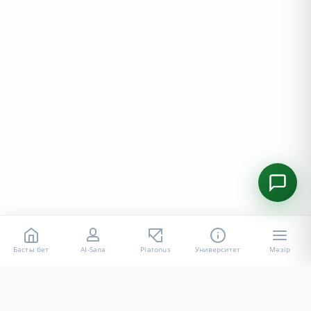
Басты бет
AI-Sana
Platonus
Университет
Мәзір