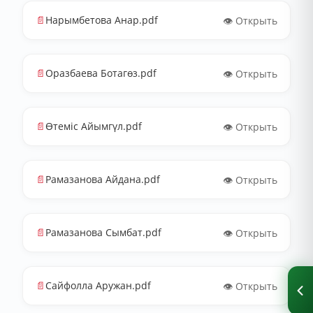
📄
Нарымбетова Анар.pdf
👁️ Открыть
📄
Оразбаева Ботагөз.pdf
👁️ Открыть
📄
Өтеміс Айымгүл.pdf
👁️ Открыть
📄
Рамазанова Айдана.pdf
👁️ Открыть
📄
Рамазанова Сымбат.pdf
👁️ Открыть
📄
Сайфолла Аружан.pdf
👁️ Открыть