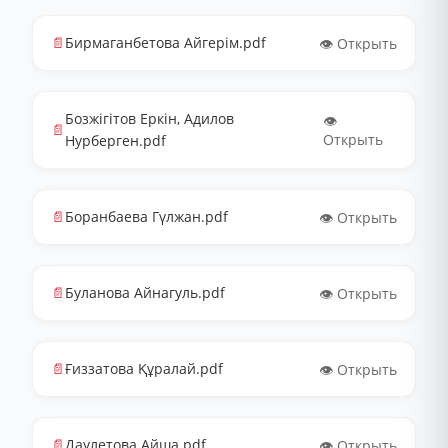
📄
Бирмаганбетова Айгерім.pdf
👁️ Открыть
Бозжігітов Еркін, Адилов
👁️
📄
Открыть
Нурберген.pdf
📄
Боранбаева Гүлжан.pdf
👁️ Открыть
📄
Буланова Айнагуль.pdf
👁️ Открыть
📄
Ғиззатова Құралай.pdf
👁️ Открыть
📄
Даулетова Айша.pdf
👁️ Открыть