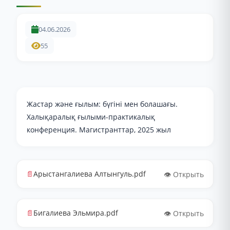
04.06.2026
55
Жастар және ғылым: бүгіні мен болашағы.
Халықаралық ғылыми-практикалық
конференция. Магистранттар, 2025 жыл
📄
Арыстангалиева Алтынгуль.pdf
👁️ Открыть
📄
Бигалиева Эльмира.pdf
👁️ Открыть