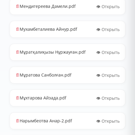
📄
Мендигереева Дамели.pdf
👁️ Открыть
📄
Мухамбеталиева Айнур.pdf
👁️ Открыть
📄
Мұратқалиқызы Нұржауған.pdf
👁️ Открыть
📄
Мұратова Санболған.pdf
👁️ Открыть
📄
Мұхтарова Айзада.pdf
👁️ Открыть
📄
Нарымбеотва Анар-2.pdf
👁️ Открыть