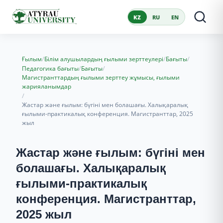
KZ
RU
EN
/
/
/
Ғылым
Білім алушылардың ғылыми зерттеулері
Бағыты
/
/
Педагогика бағыты
Бағыты
Магистранттардың ғылыми зерттеу жұмысы, ғылыми
жарияланымдар
/
Жастар және ғылым: бүгіні мен болашағы. Халықаралық
ғылыми-практикалық конференция. Магистранттар, 2025
жыл
Жастар және ғылым: бүгіні мен
болашағы. Халықаралық
ғылыми-практикалық
конференция. Магистранттар,
2025 жыл