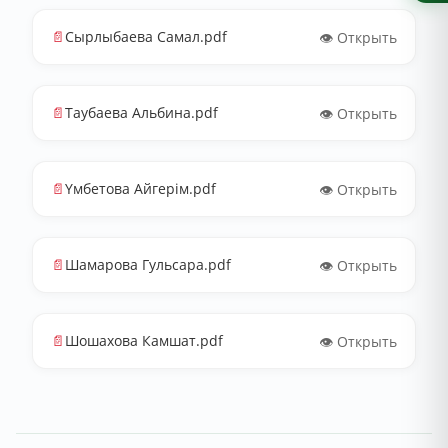
📄
Сырлыбаева Самал.pdf
👁️ Открыть
📄
Таубаева Альбина.pdf
👁️ Открыть
📄
Үмбетова Айгерім.pdf
👁️ Открыть
📄
Шамарова Гульсара.pdf
👁️ Открыть
📄
Шошахова Камшат.pdf
👁️ Открыть