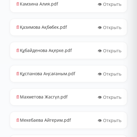
📄
Камзина Алия.pdf
👁️ Открыть
📄
Қазимова Ақбөбек.pdf
👁️ Открыть
📄
Құбайденова Ақерке.pdf
👁️ Открыть
📄
Құспанова Аңсағаным.pdf
👁️ Открыть
📄
Махметова Жасгүл.pdf
👁️ Открыть
📄
Мекебаева Айгерим.pdf
👁️ Открыть