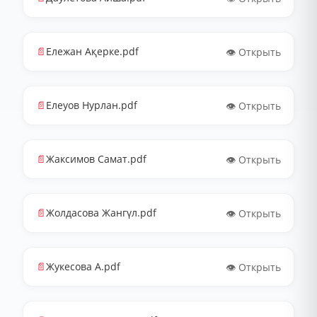
📄
Ележан Ақерке.pdf
👁️ Открыть
📄
Елеуов Нурлан.pdf
👁️ Открыть
📄
Жаксимов Самат.pdf
👁️ Открыть
📄
Жолдасова Жангүл.pdf
👁️ Открыть
📄
Жукесова А.pdf
👁️ Открыть