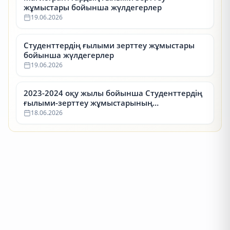
жұмыстары бойынша жүлдегерлер
19.06.2026
Студенттердің ғылыми зерттеу жұмыстары
бойынша жүлдегерлер
19.06.2026
2023-2024 оқу жылы бойынша Студенттердің
ғылыми-зерттеу жұмыстарының
республикалық конкурсының (СҒЗЖ)
18.06.2026
жүлдегерлері