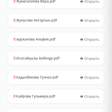
📄
Жумагалиева Вера.pdf
👁️ Открыть
📄
Жунусова Акторгын.pdf
👁️ Открыть
📄
журканова Альфия.pdf
👁️ Открыть
📄
Исатайқызы Бибінұр.pdf
👁️ Открыть
📄
Кадылбекова Гулназ.pdf
👁️ Открыть
📄
Кайрова Гульмира.pdf
👁️ Открыть