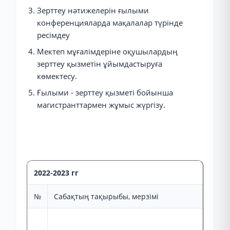
Зерттеу нәтижелерін ғылыми
конференцияларда мақалалар түрінде
ресімдеу
Мектеп мұғалімдеріне оқушылардың
зерттеу қызметін ұйымдастыруға
көмектесу.
Ғылыми - зерттеу қызметі бойынша
магистранттармен жұмыс жүргізу.
2022-2023 гг
№
Сабақтың тақырыбы, мерзімі