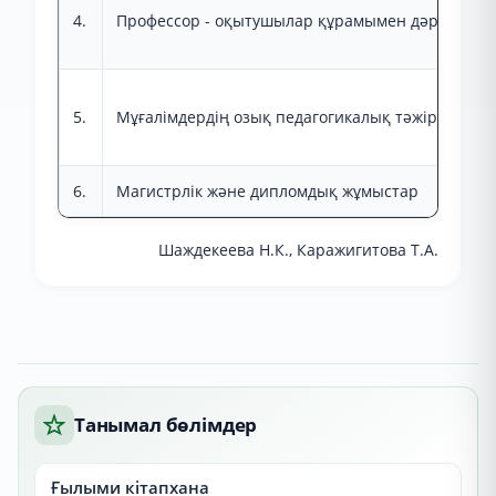
4.
Профессор - оқытушылар құрамымен дәрістер, ш
5.
Мұғалімдердің озық педагогикалық тәжірибесін
6.
Магистрлік және дипломдық жұмыстар
Шаждекеева Н.К., Каражигитова Т.А.
Танымал бөлімдер
Ғылыми кітапхана