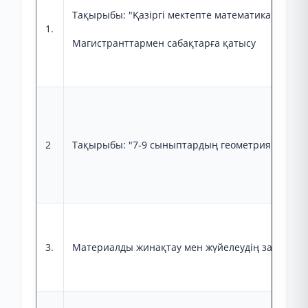
Тақырыбы: "Қазіргі мектепте математика пәні б
1.
Магистранттармен сабақтарға қатысу
2
Тақырыбы: "7-9 сыныптардың геометрия оқулықт
3.
Материалды жинақтау мен жүйелеудің заманауи