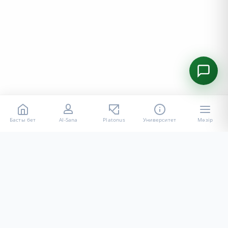
Басты бет
AI-Sana
Platonus
Университет
Мәзір