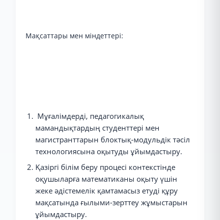
Мақсаттары мен міндеттері:
Мұғалімдерді, педагогикалық
мамандықтардың студенттері мен
магистранттарын блоктық-модульдік тәсіл
технологиясына оқытуды ұйымдастыру.
Қазіргі білім беру процесі контекстінде
оқушыларға математиканы оқыту үшін
жеке әдістемелік қамтамасыз етуді құру
мақсатында ғылыми-зерттеу жұмыстарын
ұйымдастыру.