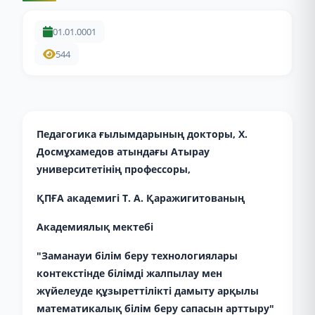
01.01.0001
544
Педагогика ғылымдарының докторы, Х.
Досмұхамедов атындағы Атырау
университетінің профессоры,
ҚПҒА академигі Т. А. Қаражигитованың
Академиялық мектебі
"Заманауи білім беру технологиялары
контекстінде білімді жалпылау мен
жүйелеуде құзыреттілікті дамыту арқылы
математикалық білім беру сапасын арттыру"