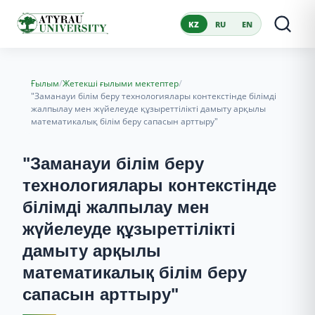
KZ
RU
EN
/
/
Ғылым
Жетекші ғылыми мектептер
"Заманауи білім беру технологиялары контекстінде білімді
жалпылау мен жүйелеуде құзыреттілікті дамыту арқылы
математикалық білім беру сапасын арттыру"
"Заманауи білім беру
технологиялары контекстінде
білімді жалпылау мен
жүйелеуде құзыреттілікті
дамыту арқылы
математикалық білім беру
сапасын арттыру"