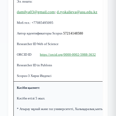
Э
л. пошта:
damilya03@gmail.com
;
d.ryskalieva@asu.edu.kz
Моб.тел.: +77085495095
Автор идентификаторы Scopus
57214148580
Researcher ID Web of Science
ORCID ID
https://orcid.org/0000-0002-5988-3632
Researcher ID in Publons
Scopus-3
Хирш
Индексі
Кәсіби қызмет:
Кәсіби өтілі 5 жыл.
* Атырау мұнай және газ университеті, Халықаралық ынтымақтаст