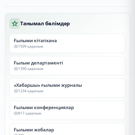
Танымал бөлімдер
Ғылыми кітапхана
1509 қаралым
Ғылым департаменті
1390 қаралым
«Хабаршы» ғылыми журналы
1234 қаралым
Ғылыми конференциялар
817 қаралым
Ғылыми жобалар