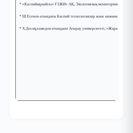
* «Каспиймұнайгаз» ҒЗЖИ» АҚ, Экологиялық мониторинг жұмыста
* Ш.Есенов атындағы Каспий технологиялар және инжиниринг унив
* Х.Досмұхамедов атындағы Атырау университеті, «Жаратылыстану