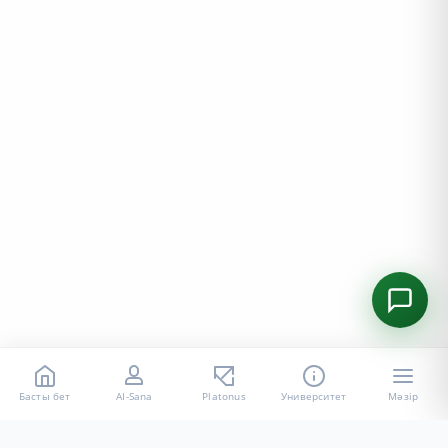
Басты бет
AI-Sana
Platonus
Университет
Мәзір