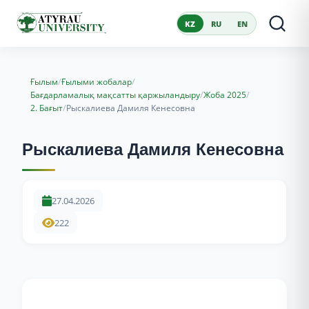
KZ
RU
EN
/
/
Ғылым
Ғылыми жобалар
/
/
Бағдарламалық мақсатты қаржыландыру
Жоба 2025
/
2. Бағыт
Рыскалиева Дамиля Кенесовна
Рыскалиева Дамиля Кенесовна
27.04.2026
222