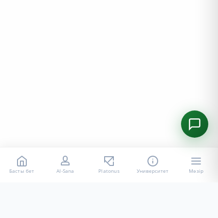
Басты бет
AI-Sana
Platonus
Университет
Мәзір