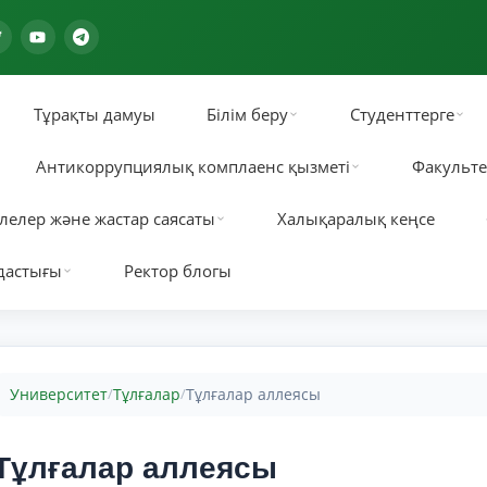
Тұрақты дамуы
Білім беру
Студенттерге
Антикоррупциялық комплаенс қызметі
Факульте
лелер және жастар саясаты
Халықаралық кеңсе
дастығы
Ректор блогы
Университет
Тұлғалар
Тұлғалар аллеясы
/
/
Тұлғалар аллеясы