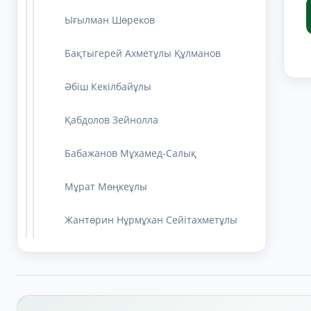
Ығылман Шөреков
Бақтыгерей Ахметұлы Құлманов
Әбіш Кекілбайұлы
Қабдолов Зейнолла
Бабажанов Мұхамед-Салық
Мұрат Мөңкеұлы
Жантөрин Нұрмұхан Сейітахметұлы