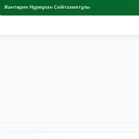
Жантөрин Нұрмұхан Сейітахметұлы