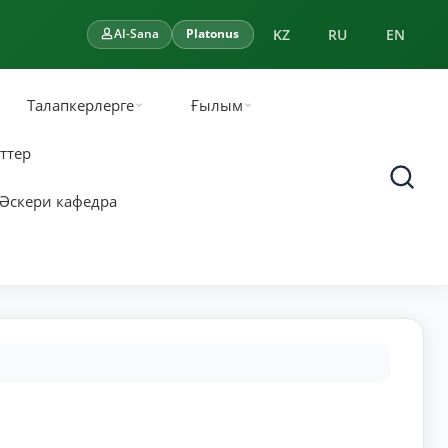
KZ
RU
EN
AI-Sana
Platonus
Талапкерлерге
Ғылым
ттер
Әскери кафедра