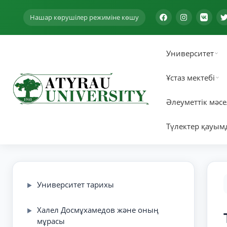
Нашар көрушілер режиміне көшу
Университет
Ұстаз мектебі
Әлеуметтік мәсе
Түлектер қауым
Университет тарихы
▶
Халел Досмұхамедов және оның
▶
мұрасы