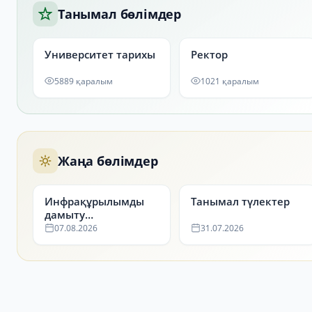
Танымал бөлімдер
Университет тарихы
Ректор
5889 қаралым
1021 қаралым
Жаңа бөлімдер
Инфрақұрылымды
Танымал түлектер
дамыту
департаменті
07.08.2026
31.07.2026