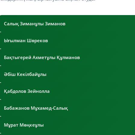
Салық Зиманұлы Зиманов
Ығылман Шөреков
Бақтыгерей Ахметұлы Құлманов
Әбіш Кекілбайұлы
Қабдолов Зейнолла
Бабажанов Мұхамед-Салық
Мұрат Мөңкеұлы