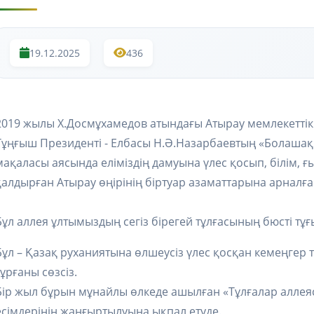
19.12.2025
436
2019 жылы Х.Досмұхамедов атындағы Атырау мемлекеттік
Тұңғыш Президенті - Елбасы Н.Ә.Назарбаевтың «Болашақ
мақаласы аясында еліміздің дамуына үлес қосып, білім, 
қалдырған Атырау өңірінің біртуар азаматтарына арналғ
Бұл аллея ұлтымыздың сегіз бірегей тұлғасының бюсті т
Бұл – Қазақ руханиятына өлшеусіз үлес қосқан кемеңгер т
тұрғаны сөзсіз.
Бір жыл бұрын мұнайлы өлкеде ашылған «Тұлғалар аллея
есімдерінің жаңғыртылуына ықпал етуде.