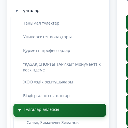
Тұлғалар
▼
Танымал түлектер
Университет қонақтары
Құрметті профессорлар
"ҚАЗАҚ СПОРТЫ ТАРИХЫ" Монументтік
кескіндеме
ЖОО үздік оқытушылары
Біздің талантты жастар
Тұлғалар аллеясы
▼
Салық Зиманұлы Зиманов