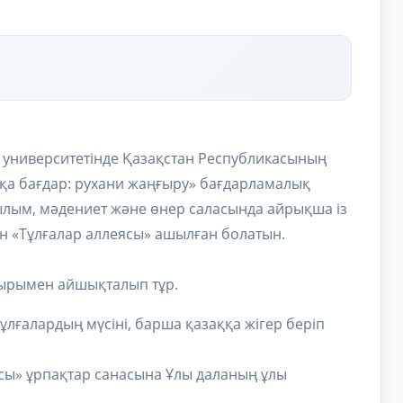
 университетінде Қазақстан Республикасының
қа бағдар: рухани жаңғыру» бағдарламалық
ғылым, мәдениет және өнер саласында айрықша із
ан «Тұлғалар аллеясы» ашылған болатын.
ұғырымен айшықталып тұр.
ұлғалардың мүсіні, барша қазаққа жігер беріп
сы» ұрпақтар санасына Ұлы даланың ұлы