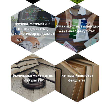
Физика, математика
Гуманитарлық ғылымдар
және ақпараттық
және өнер факультеті
технологиялар факультеті
Экономика және құқық
Көптілді білім беру
факультеті
факультеті