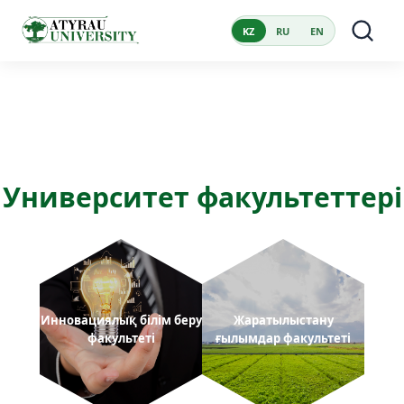
KZ
RU
EN
Университет факультеттері
Инновациялық білім беру
Жаратылыстану
факультеті
ғылымдар факультеті