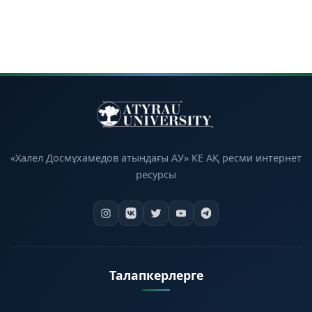
«Халел Досмұхамедов атындағы АУ» КЕ АҚ ресми интернет
ресурсы
Талапкерлерге