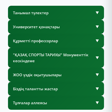
Танымал түлектер
▼
Университет қонақтары
▼
Құрметті профессорлар
▼
"ҚАЗАҚ СПОРТЫ ТАРИХЫ" Монументтік
▼
кескіндеме
ЖОО үздік оқытушылары
▼
Біздің талантты жастар
▼
Тұлғалар аллеясы
▼