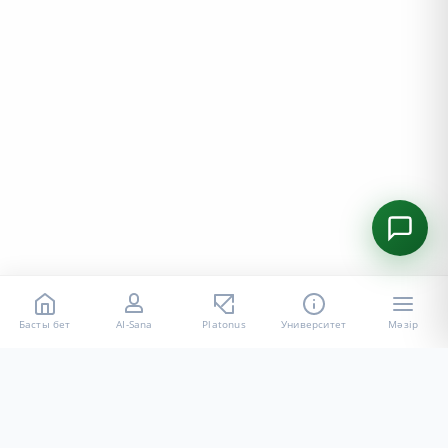
Басты бет
AI-Sana
Platonus
Университет
Мәзір