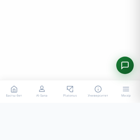
Басты бет
AI-Sana
Platonus
Университет
Мәзір