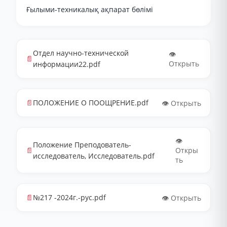
Ғылыми-техникалық ақпарат бөлімі
Отдел научно-технической
👁️
📄
Открыть
информации22.pdf
📄
ПОЛОЖЕНИЕ О ПООЩРЕНИЕ.pdf
👁️ Открыть
👁️
Положение Преподователь-
📄
Откры
исследователь, Исследователь.pdf
ть
📄
№217 -2024г.-рус.pdf
👁️ Открыть