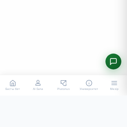
Басты бет
AI-Sana
Platonus
Университет
Мәзір