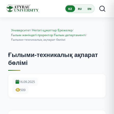
KZ
RU
EN
/
/
/
Университет
Негізгі құжаттар
Ережелер
/
/
Ғылым жөніндегі проректор
Ғылым департаменті
Ғылыми-техникалық ақпарат бөлімі
Ғылыми-техникалық ақпарат
бөлімі
16.09.2025
509