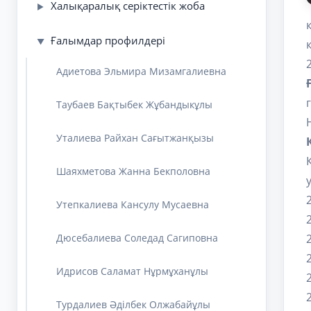
Халықаралық серіктестік жоба
▶
Ғалымдар профилдері
▼
Адиетова Эльмира Мизамгалиевна
Таубаев Бақтыбек Жұбандыкұлы
Уталиева Райхан Сағытжанқызы
Шаяхметова Жанна Бекполовна
Утепкалиева Кансулу Мусаевна
Дюсебалиева Соледад Сагиповна
Идрисов Саламат Нұрмұханұлы
Турдалиев Әділбек Олжабайұлы