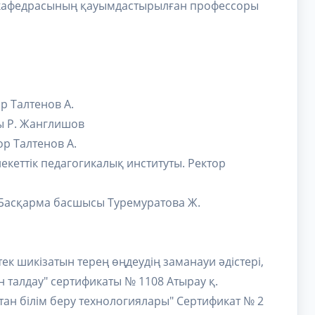
ия" кафедрасының қауымдастырылған профессоры
р Талтенов А.
сы Р. Жанглишов
ор Талтенов А.
екеттік педагогикалық институты. Ректор
. Басқарма басшысы Туремуратова Ж.
тек шикізатын терең өңдеудің заманауи әдістері,
н талдау" сертификаты № 1108 Атырау қ.
қтан білім беру технологиялары" Сертификат № 2