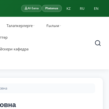
KZ
RU
EN
AI-Sana
Platonus
Талапкерлерге
Ғылым
ттер
Әскери кафедра
овна
товна