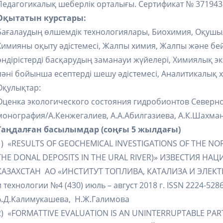
Педагогикалық шеберлік орталығы. Сертификат № 371943
Оқытатын курстары:
Бағалаудың өлшемдік технологиялары, Биохимия, Оқуш
Химияны оқыту әдістемесі, Жалпы химия, Жалпы және б
өндірістерді басқарудың заманауи жүйелері, Химиялық эк
пәні бойынша есептерді шешу әдістемесі, Аналитикалық
Оқулықтар:
Оценка экологического состояния гидробионтов Северно
монография/А.Кенжегалиев, А.А.Абилгазиева, А.К.Шахмано
Таңдалған басылымдар (соңғы 5 жылдағы)
1) «RESULTS OF GEOCHEMICAL INVESTIGATIONS OF THE NOR
THE DONAL DEPOSITS IN THE URAL RIVER)» ИЗВЕСТИЯ 
КАЗАХСТАН АО «ИНСТИТУТ ТОПЛИВА, КАТАЛИЗА И ЭЛЕКТ
и технологии №4 (430) июль – август 2018 г. ISSN 2224-52
А.Д.Калимукашева, Н.Ж.Галимова
2) «FORMATTIVE EVALUATION IS AN UNINTERRUPTABLE PAR