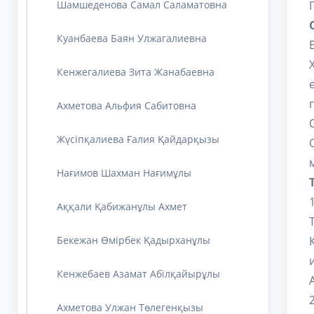
Шамшеденова Самал Саламатовна
Куанбаева Баян Улжагалиевна
Кенжегалиева Зита Жанабаевна
Ахметова Альфия Сабитовна
Жүсіпқалиева Ғалия Қайдарқызы
Нағимов Шахман Нағимұлы
Аққали Қабижанұлы Ахмет
Бекежан Өмірбек Қадырханұлы
Кенжебаев Азамат Абілқайырұлы
Ахметова Улжан Төлегенқызы