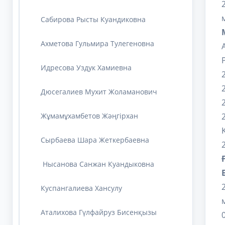
Сабирова Рысты Куандиковна
Ахметова Гульмира Тулегеновна
Идресова Уздук Хамиевна
Дюсегалиев Мухит Жоламанович
Жұмамұхамбетов Жәңгірхан
Cырбаева Шара Жеткербаевна
Нысанова Санжан Куандыковна
Куспангалиева Хансулу
Аталихова Гүлфайруз Бисенқызы