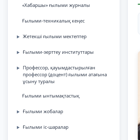
«Хабаршы» ғылыми журналы
Ғылыми-техникалық кеңес
Жетекші ғылыми мектептер
▶
Ғылыми-зерттеу институттары
▶
Профессор, қауымдастырылған
▶
профессор (доцент) ғылыми атағына
ұсыну туралы
Ғылыми ынтымақтастық
Ғылыми жобалар
▶
Ғылыми іс-шаралар
▶