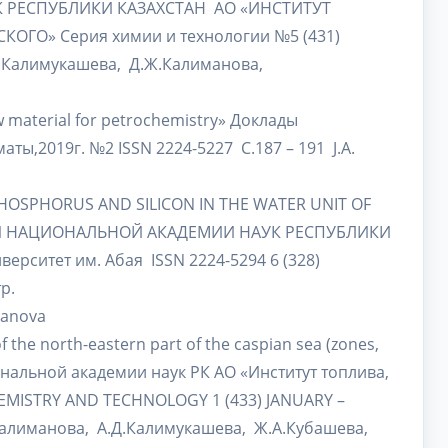
 РЕСПУБЛИКИ КАЗАХСТАН АО «ИНСТИТУТ
ОГО» Серия химии и технологии №5 (431)
А.Д.Калимукашева, Д.Ж.Калиманова,
w material for petrochemistry» Доклады
ты,2019г. №2 ISSN 2224-5227 С.187 – 191 J.A.
PHOSPHORUS AND SILICON IN THE WATER UNIT OF
СТИЯ НАЦИОНАЛЬНОЙ АКАДЕМИИ НАУК РЕСПУБЛИКИ
рситет им. Абая ISSN 2224-5294 6 (328)
тр.
hanova
 the north-eastern part of the caspian sea (zones,
циональной академии наук РК АО «Институт топлива,
HEMISTRY AND TECHNOLOGY 1 (433) JANUARY –
Ж.Калиманова, А.Д.Калимукашева, Ж.А.Кубашева,