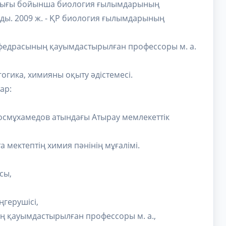
дығы бойынша биология ғылымдарының
ды. 2009 ж. - ҚР биология ғылымдарының
кафедрасының қауымдастырылған профессоры м. а.
огика, химияны оқыту әдістемесі.
ар:
 Х.Досмұхамедов атындағы Атырау мемлекеттік
 мектептің химия пәнінің мұғалімі.
сы,
ңгерушісі,
ның қауымдастырылған профессоры м. а.,