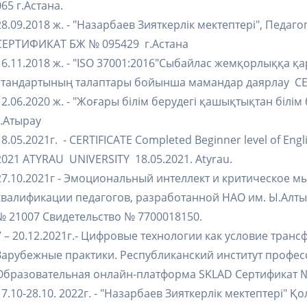
065 г.Астана.
28.09.2018 ж. - "Назарбаев Зияткерлік мектептері", Педа
СЕРТИФИКАТ БЖ № 095429 г.Астана
16.11.2018 ж. - "ISO 37001:2016"Сыбайлас жемқорлыққа қ
стандартының талаптары бойынша мамандар даярлау С
12.06.2020 ж. - "Жоғары білім берудегі қашықтықтан бі
г.Атырау
18.05.2021г. - CERTIFICATE Completed Beginner level of En
2021 ATYRAU UNIVERSITY 18.05.2021. Atyrau.
27.10.2021г - Эмоциональный интеллект и критическое
квалификации педагогов, разработанной НАО им. Ы.Алты
№ 21007 Свидетельство № 7700018150.
7 – 20.12.2021г.- Цифровые технологии как условие тра
Зарубежные практики. Республиканский институт профе
Образовательная онлайн-платформа SKLAD Сертификат №
17.10-28.10. 2022г. - "Назарбаев Зияткерлік мектептері" Қ