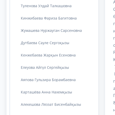
Туленова Улдай Талкашовна
Кинжибаева Фариза Багитовна
Жумашева Нуржауган Сарсеновна
Дутбаева Сәуле Сергоқызы
Кенжебаева Жарқын Есеновна
Елеуова Айгүл Сергейқызы
Аяпова Гульзира Борамбаевна
Карташёва Анна Нахемқызы
Алекешова Ляззат Бисенбайқызы