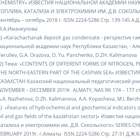
CHEMISTRY» ИЗВЕСТИЯ НАЦИОНАЛЬНОЙ АКАДЕМИИ НАУК
ТОПЛИВА, КАТАЛИЗА И ЭЛЕКТРОХИМИИ ИМ. Д.В. СОКОЛЬСК
сентябрь – октябрь 2018 г. ISSN 2224-5286 Стр. 139-145 
З.А.Иманкулова
3) «Karachachanak deposit gas condensate - perspective ra
национальной академии наук Республики Казахстан, - Алма
Tөruliev, G.A. Orazova, O. Yu. Panchenko, D.ZH. Kalimanovа
2) Тема: «CONTENTS OF DIFFERENT FORMS OF NITROGEN, 
THE NORTH-EASTERN PART OF THE CASPIAN SEA» ИЗВЕ
КАЗАХСТАН Казахский национальный педагогический униве
NOVEMBER – DECEMBER 2019г. ALMATY, NAS RK 174 – 177 с
A.A. Nazhetova, D.Zh. Kalimanova, A.A. Kopasheva, M.I. Berz
4) «Features of hydrochemical and geochemical indicators of
oil and gas fields of the kazakhstan sector)» Известия на
катализа и электрохимии им. Д.В. Сокольского» SERIES C
FEBRUARY 2019г. г.Алматы ISSN 2224-5286 Стр. 27-31 Д.