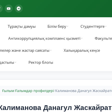
Тұрақты дамуы
Білім беру
Студенттерге
Антикоррупциялық комплаенс қызметі
Факульте
лелер және жастар саясаты
Халықаралық кеңсе
дастығы
Ректор блогы
Ғылым
Ғалымдар профилдері
Калиманова Данагул Жаскайрат
/
/
Калиманова Данагул Жаскайра