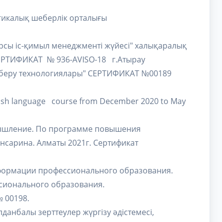
гогикалық шеберлік орталығы
арсы іс-қимыл менеджменті жүйесі" халықаралық
ЕРТИФИКАТ № 936-AVISO-18 г.Атырау
лім беру технологиялары" СЕРТИФИКАТ №00189
glish language course from December 2020 to May
 мышление. По программе повышения
нсарина. Алматы 2021г. Сертификат
нсформации профессионального образования.
ссионального образования.
 00198.
олданбалы зерттеулер жүргізу әдістемесі,