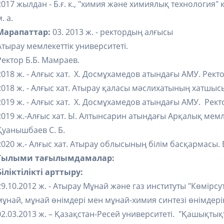
2017 жылдан - Б.ғ. к., "химия және химиялық технолог
м. а.
Марапаттар:
03. 2013 ж. - ректордың алғысы
Атырау мемлекеттік университеті.
Ректор Б.Б. Мамраев.
2018 ж. - Алғыс хат. Х. Досмұхамедов атындағы АМУ. Ректо
2018 ж. - Алғыс хат. Атырау қаласы мәслихатының хатшы
2019 ж. - Алғыс хат. Х. Досмұхамедов атындағы АМУ. Рект
2019 ж.-Алғыс хат. Ы. Алтынсарин атындағы Арқалық мемл
Қуанышбаев С. Б.
2020 ж.- Алғыс хат. Атырау облысының білім басқармасы
Ғылыми тағылымдамалар:
Біліктілікті арттыру:
29.10.2012 ж. - Атырау Мұнай және газ институты "Көмірсу
мұнай, мұнай өнімдері мен мұнай-химия синтезі өнімдері
02.03.2013 ж. – Қазақстан-Ресей университеті. "Қашықты