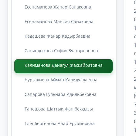
Есенаманова Жанар Санаковна
Есенаманова Мансия Санаковна
Кадашева Жанар Кадырбаевна
Сагындыкова София Зулхарнаевна
Калиманова Данагул Жаскайратовна
Нургалиева Айман Калидуллаевна
Сапарова Гульнара Адильбековна
Тапешова Шаттық Жанібекқызы
Тлепбергенова Анар Ерсаиновна