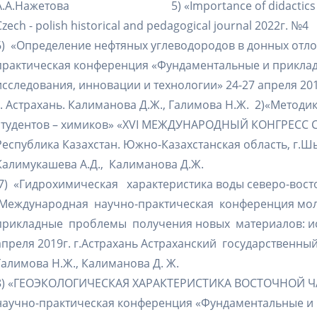
А.А.Нажетова 5) «Importance of didactics teaching
Czech - polish historical and pedagogical journal 2022г. №4
6) «Определение нефтяных углеводородов в донных отл
практическая конференция «Фундаментальные и прикла
исследования, инновации и технологии» 24-27 апреля 20
г. Астрахань. Калиманова Д.Ж., Галимова Н.Ж. 2)«Мето
студентов – химиков» «XVI МЕЖДУНАРОДНЫЙ КОНГРЕС
Республика Казахстан. Южно-Казахстанская область, г.Шымк
Калимукашева А.Д., Калиманова Д.Ж.
7) «Гидрохимическая характеристика воды северо-восто
Международная научно-практическая конференция мо
прикладные проблемы получения новых материалов: ис
апреля 2019г. г.Астрахань Астраханский государственный
Галимова Н.Ж., Калиманова Д. 
8) «ГЕОЭКОЛОГИЧЕСКАЯ ХАРАКТЕРИСТИКА ВОСТОЧНОЙ Ч
научно-практическая конференция «Фундаментальные и