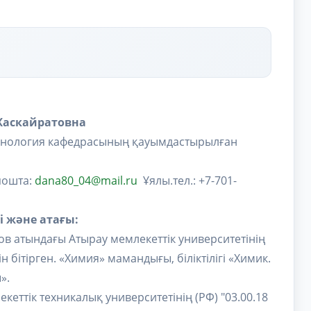
Жаскайратовна
хнология кафедрасының қауымдастырылған
пошта:
dana80_04@mail.ru
Ұялы.тел.: +7-701-
і және атағы:
в атындағы Атырау мемлекеттік университетінің
 бітірген. «Химия» мамандығы, біліктілігі «Химик.
».
кеттік техникалық университетінің (РФ) "03.00.18