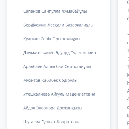
Сапанов Сайпулла Жұмабайұлы
Бердіғожин Лесқали Базарғалиұлы
Қуаныш Серік Орынғалиұлы
Джумагельдиев Эдуард Тулегенович
Аралбаев Алпысбай Сейтқалиұлы
Мұхитов Қабибек Сәдірұлы
Утешкалиева Айгуль Мадениетовна
Абдол Элеонора Досжанқызы
Шугаева Гулшат Конратовна