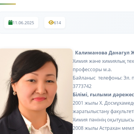
11.06.2025
614
Калиманова Данагул 
Химия және химиялық те
профессоры м.а.
Байланыс телефоны: Эл. 
3773742
Білімі, ғылыми дәрежес
2001 жылы Х. Досмұхамедо
жаратылыстану факультетін
Химия пәнінің оқытушысы
2008 жылы Астрахан мемле