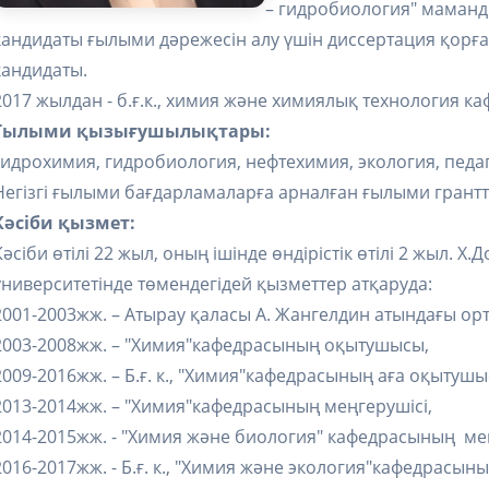
– гидробиология" маман
кандидаты ғылыми дәрежесін алу үшін диссертация қорға
кандидаты.
2017 жылдан - б.ғ.к., химия және химиялық технология 
Ғылыми қызығушылықтары:
гидрохимия, гидробиология, нефтехимия, экология, педаг
Негізгі ғылыми бағдарламаларға арналған ғылыми грантт
Кәсіби қызмет:
Кәсіби өтілі 22 жыл, оның ішінде өндірістік өтілі 2 жыл.
университетінде төмендегідей қызметтер атқаруда:
2001-2003жж. – Атырау қаласы А. Жангелдин атындағы орта
2003-2008жж. – "Химия"кафедрасының оқытушысы,
2009-2016жж. – Б.ғ. к., "Химия"кафедрасының аға оқытушы
2013-2014жж. – "Химия"кафедрасының меңгерушісі,
2014-2015жж. - "Химия және биология" кафедрасының ме
2016-2017жж. - Б.ғ. к., "Химия және экология"кафедрасы