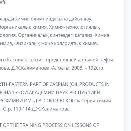
8f6
ыларды химия олимпиадасына дайындау,
ейорганикалық химия, Химия-технологиялық
ология, Органикалық синтездегі катализ, Химия
 химия, Физикалық және коллоидтық химия.
го Каспия в связи с предстоящей добычей нефти:
ва, Д.Ж.Калиманова.-Алматы: 2008. – 192стр.
TH-EASTERN PART OF CASPIAN (OIL PRODUCTS IN
НАЦИОНАЛЬНОЙ АКАДЕМИИ НАУК РЕСПУБЛИКИ
РОХИМИИ ИМ. Д.В. СОКОЛЬСКОГО» Серия химии
86 Стр. 110-114 Д.Ж.Калиманова,
T OF THE TRAINING PROCESS ON LESSONS OF