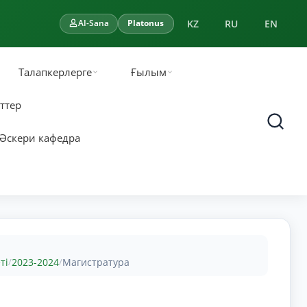
KZ
RU
EN
AI-Sana
Platonus
Талапкерлерге
Ғылым
ттер
Әскери кафедра
ті
2023-2024
Магистратура
/
/