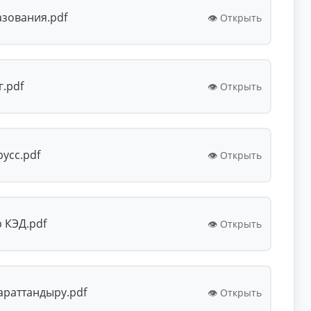
зования.pdf
👁️ Открыть
.pdf
👁️ Открыть
усс.pdf
👁️ Открыть
 КЭД.pdf
👁️ Открыть
араттандыру.pdf
👁️ Открыть