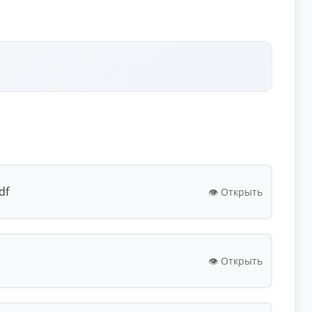
df
👁️ Открыть
👁️ Открыть