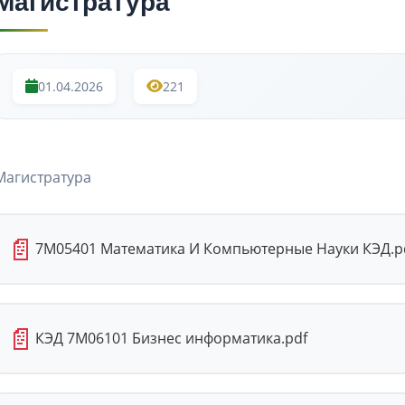
Магистратура
01.04.2026
221
Магистратура
📄
7М05401 Математика И Компьютерные Науки КЭД.p
📄
КЭД 7M06101 Бизнес информатика.pdf