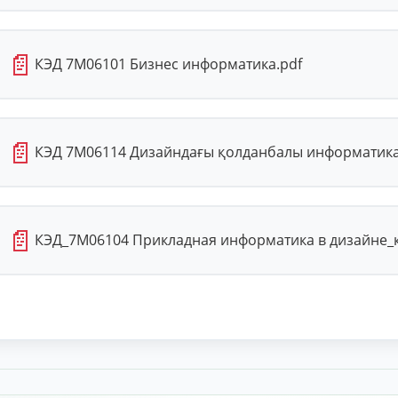
📄
КЭД 7М06101 Бизнес информатика.pdf
📄
КЭД 7М06114 Дизайндағы қолданбалы информатика
📄
КЭД_7М06104 Прикладная информатика в дизайне_ка