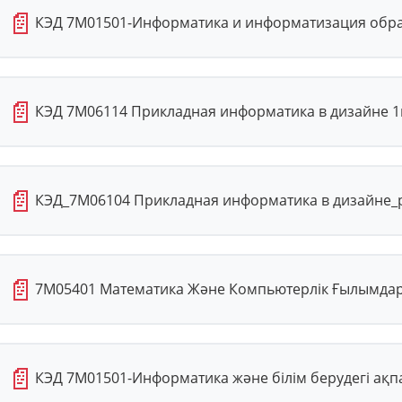
📄
КЭД 7М01501-Информатика и информатизация обра
📄
КЭД 7М06114 Прикладная информатика в дизайне 1г
📄
КЭД_7М06104 Прикладная информатика в дизайне_р
📄
7М05401 Математика Және Компьютерлік Ғылымдар
📄
КЭД 7М01501-Информатика және білім берудегі ақп