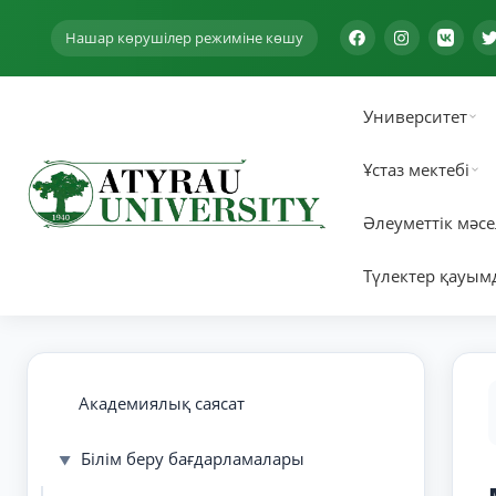
Нашар көрушілер режиміне көшу
Университет
Ұстаз мектебі
Әлеуметтік мәсе
Түлектер қауым
Академиялық саясат
Білім беру бағдарламалары
▼