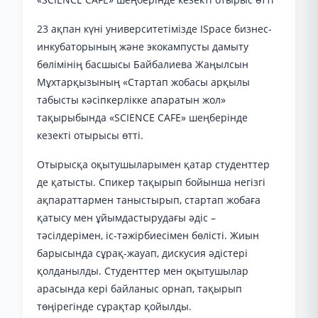
23 ақпан күні университетімізде ISpace бизнес-
инкубаторының және экокампусты дамыту
бөлімінің басшысы Байбалиева Жаңылсын
Мұхтарқызының «Стартап жобасы арқылы
табысты кәсіпкерлікке апаратын жол»
тақырыбында «SCIENCE CAFE» шеңберінде
кезекті отырысы өтті.
Отырысқа оқытушыларымен қатар студенттер
де қатысты. Спикер тақырып бойынша негізгі
ақпараттармен таныстырып, стартап жобаға
қатысу мен ұйымдастырудағы әдіс –
тәсілдерімен, іс-тәжірбиесімен бөлісті. Жиын
барысында сұрақ-жауап, дискусия әдістері
қолданылды. Студенттер мен оқытушылар
арасында кері байланыс орнап, тақырып
төңірегінде сұрақтар қойылды.