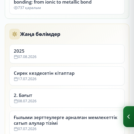
bonding: from ionic to metallic bond
737 қаралым
Жаңа бөлімдер
2025
07.08.2026
Сирек кездесетін кітаптар
17.07.2026
2. Бағыт
08.07.2026
Ғылыми зерттеулерге арналған мемлекеттік
сатып алулар тізімі
07.07.2026