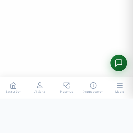
Басты бет
AI-Sana
Platonus
Университет
Мәзір