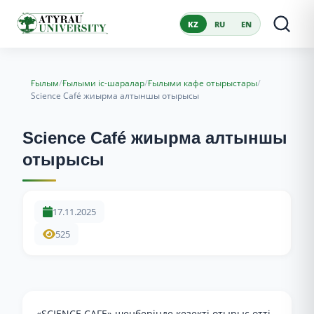
KZ
RU
EN
/
/
/
Ғылым
Ғылыми іс-шаралар
Ғылыми кафе отырыстары
Science Café жиырма алтыншы отырысы
Science Café жиырма алтыншы
отырысы
17.11.2025
525
«SCIENCE CAFE» шеңберінде кезекті отырыс өтті