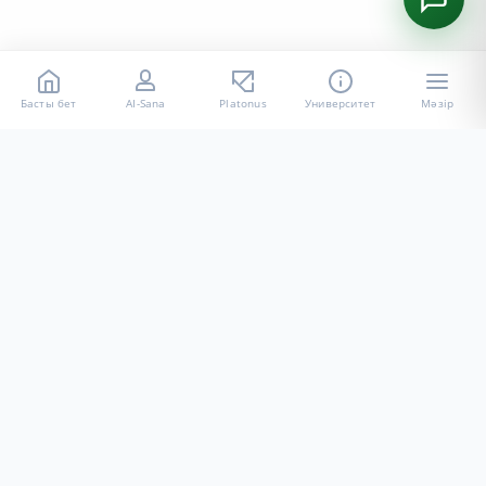
Басты бет
AI-Sana
Platonus
Университет
Мәзір
«Халел Досмұхамедов атындағы АУ» КЕ АҚ ресми интернет
ресурсы