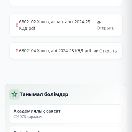
6В02102 Халық аспаптары 2024-25
👁️
📄
Открыть
КЭД.pdf
📄
6В02104 Халық әні 2024-25 КЭД.pdf
👁️ Открыть
Танымал бөлімдер
Академиялық саясат
1973 қаралым