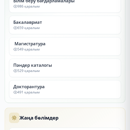
Білім беру бағдарламалары
986 қаралым
Бакалавриат
659 қаралым
Магистратура
549 қаралым
Пәндер каталогы
529 қаралым
Докторантура
491 қаралым
Жаңа бөлімдер