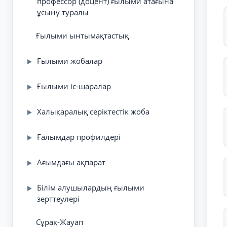
профессор (доцент) ғылыми атағына
ұсыну туралы
Ғылыми ынтымақтастық
Ғылыми жобалар
▶
Ғылыми іс-шаралар
▶
Халықаралық серіктестік жоба
▶
Ғалымдар профилдері
▶
Ағымдағы ақпарат
▶
Білім алушылардың ғылыми
▶
зерттеулері
Сұрақ-Жауап