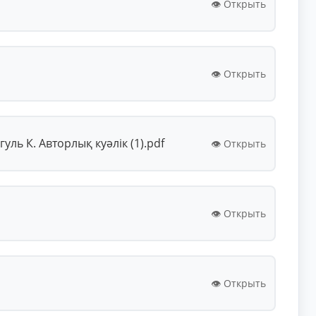
👁️ Открыть
👁️ Открыть
ь К. Авторлық куәлік (1).pdf
👁️ Открыть
👁️ Открыть
👁️ Открыть