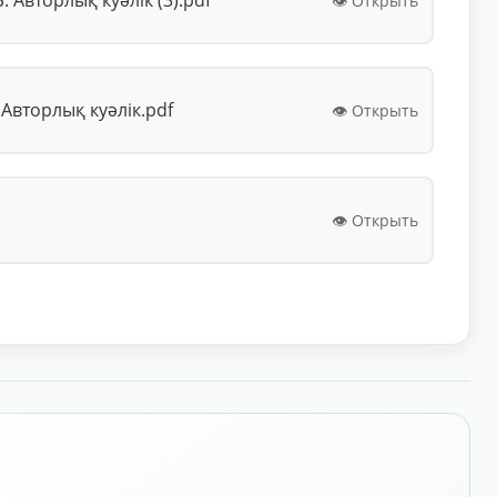
👁️ Открыть
Авторлық куәлік.pdf
👁️ Открыть
👁️ Открыть