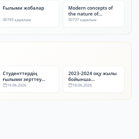
Ғылыми жобалар
Modern concepts of
the nature of
chemical bonding:
795 қаралым
737 қаралым
from ionic to metallic
bond
Студенттердің
2023-2024 оқу жылы
ғылыми зерттеу
бойынша
жұмыстары
Студенттердің
19.06.2026
18.06.2026
бойынша
ғылыми-зерттеу
жүлдегерлер
жұмыстарының
республикалық
конкурсының (СҒЗЖ)
жүлдегерлері