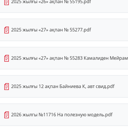
📄
2025 жылғы «26» ақпан № 55195.pdf
📄
2025 жылғы «27» ақпан № 55277.pdf
📄
2025 жылғы «27» ақпан № 55283 Камалиден Мейрамгул
📄
2025 жылғы 12 ақпан Байниева К, авт свид.pdf
📄
2026 жылгы №11716 На полезную модель.pdf