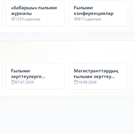
«Хабаршы» ғылыми
Ғылыми
журналы
конференциялар
1233 қаралым
817 қаралым
Ғылыми
Магистранттардың
зерттеулерге
ғылыми зерттеу
арналған
жұмыстары
07.07.2026
19.06.2026
мемлекеттік сатып
бойынша
алулар тізімі
жүлдегерлер