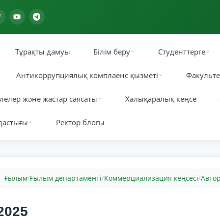
Тұрақты дамуы
Білім беру
Студенттерге
Антикоррупциялық комплаенс қызметі
Факульте
лелер және жастар саясаты
Халықаралық кеңсе
дастығы
Ректор блогы
Ғылым
Ғылым департаменті
Коммерциализация кеңсесі
Авто
/
/
/
2025