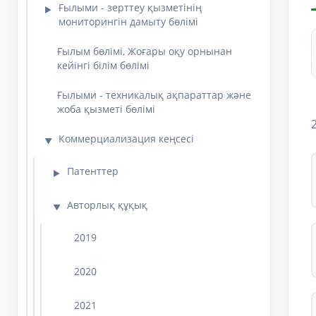
Ғылыми - зерттеу қызметінің
▶
мониторингін дамыту бөлімі
Ғылым бөлімі, Жоғары оқу орнынан
кейінгі білім бөлімі
Ғылыми - техникалық ақпараттар және
жоба қызметі бөлімі
Коммерциализация кеңсесі
▼
Патенттер
▶
Авторлық құқық
▼
2019
2020
2021