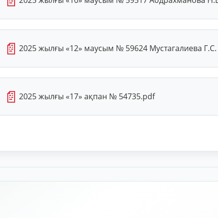
📄
📄
2025 жылғы «12» маусым № 59624 Мустагалиева Г.С. 
📄
2025 жылғы «17» ақпан № 54735.pdf