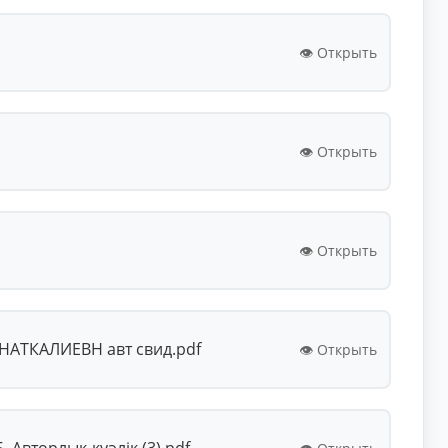
👁️ Открыть
👁️ Открыть
👁️ Открыть
НАТКАЛИЕВН авт свид.pdf
👁️ Открыть
Авторлық куәлік (3).pdf