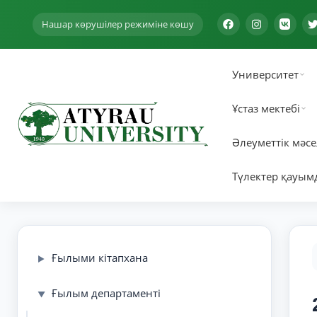
Нашар көрушілер режиміне көшу
Университет
Ұстаз мектебі
Әлеуметтік мәсе
Түлектер қауым
Ғылыми кітапхана
▶
Ғылым департаменті
▼