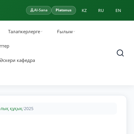
KZ
RU
EN
AI-Sana
Platonus
Талапкерлерге
Ғылым
ттер
Әскери кафедра
рлық құқық
2025
/