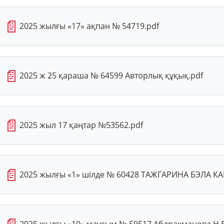
📄
2025 жылғы «17» ақпан № 54719.pdf
📄
2025 ж 25 қараша № 64599 Авторлық құқық.pdf
📄
2025 жыл 17 қаңтар №53562.pdf
📄
2025 жылғы «1» шілде № 60428 ТАЖГАРИНА БЭЛА КА
2025 жылғы «10» маусым № 59517 Абдрахманова Н.Б. 