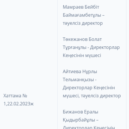
Мамраев Бейбіт
Баймағамбетұлы –
тәуелсіз директор
Төкежанов Болат
Тұрғанұлы - Директорлар
Кеңесінін мүшесі
Айтиева Нұрлы
Тельманқызы -
Директорлар Кеңесінін
Хаттама №
мүшесі, тәуелсіз директор
1,22.02.2023ж
Бижанов Ералы
Қыдырбайұлы –
Директорлар Кеңесінін