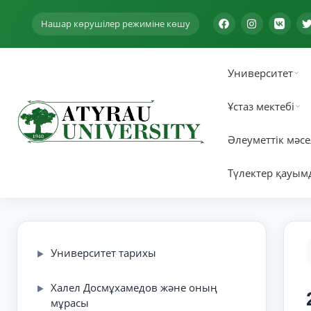
Нашар көрушілер режиміне көшу
Университет
Ұстаз мектебі
Әлеуметтік мәсе
Түлектер қауым
Университет тарихы
▶
Халел Досмұхамедов және оның
▶
мұрасы