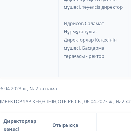
мүшесі, тәуелсіз директор
Идрисов Саламат
Нұрмұханұлы -
Директорлар Кеңесінін
мүшесі, Басқарма
төрағасы - ректор
06.04.2023 ж., № 2 хаттама
ДИРЕКТОРЛАР КЕҢЕСІНІҢ ОТЫРЫСЫ, 06.04.2023 ж., № 2 ха
Директорлар
Отырысқа
кеңесі