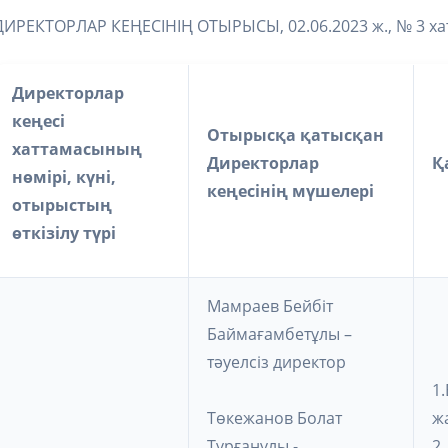
ДИРЕКТОРЛАР КЕҢЕСІНІҢ ОТЫРЫСЫ, 02.06.2023 ж., № 3 ха
Директорлар
кеңесі
Отырысқа қатысқан
хаттамасының
Директорлар
Қ
нөмірі, күні,
кеңесінің мүшелері
отырыстың
өткізілу түрі
Мамраев Бейбіт
Баймағамбетұлы –
тәуелсіз директор
1
Төкежанов Болат
ж
Тұрғанұлы -
2