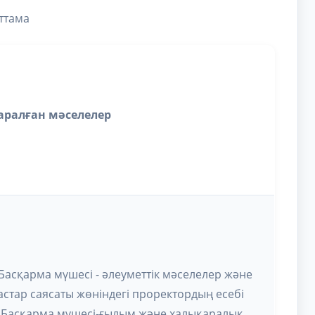
ттама
аралған мәселелер
.Басқарма мүшесі - әлеуметтік мәселелер және
астар саясаты жөніндегі проректордың есебі
. Басқарма мүшесі-ғылым және халықаралық