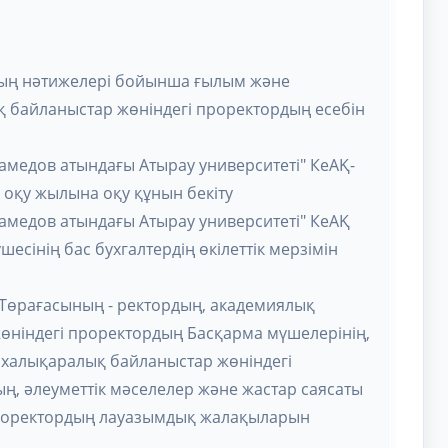
дың нәтижелері бойынша ғылым және
 байланыстар жөніндегі проректордың есебін
ұхамедов атындағы Атырау университеті" КеАҚ-
4 оқу жылына оқу құнын бекіту
ұхамедов атындағы Атырау университеті" КеАҚ
есінің бас бухгалтердің өкілеттік мерзімін
 Төрағасының - ректордың, академиялық
өніндегі проректордың Басқарма мүшелерінің,
халықаралық байланыстар жөніндегі
ң, әлеуметтік мәселелер және жастар саясаты
проректордың лауазымдық жалақыларын