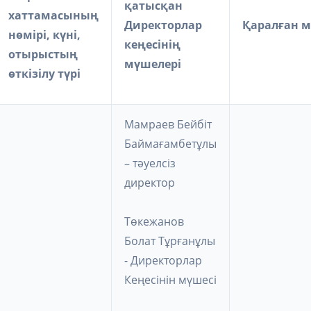
қатысқан
хаттамасының
Директорлар
Қаралған м
нөмірі, күні,
кеңесінің
отырыстың
мүшелері
өткізілу түрі
Мамраев Бейбіт
Баймағамбетұлы
– тәуелсіз
директор
Төкежанов
Болат Тұрғанұлы
- Директорлар
Кеңесінін мүшесі