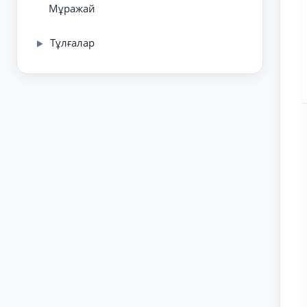
Мұражай
Тұлғалар
▶