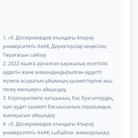
1. «Х. Досмұхамедов атындағы Атырау
университеті» КеАҚ Директорлар кеңесінің
Төрағасын сайлау
2. 2022 жылға арналған қаржылық есептілік
аудитін және мамандандырылған аудитті
жүзеге асыратын ұйымның қызметтеріне ақы
төлеу мөлшерін айқындау.
3. Корпоративтік хатшының, бас бухгалтердің,
ішкі аудит қызметі басшысының лауазымдық
жалақысын айқындау
4. «Х. Досмұхамедов атындағы Атырау
университеті» КеАҚ сыбайлас жемқорлыққа