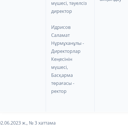
мүшесі, тәуелсіз
директор
Идрисов
Саламат
Нұрмұханұлы -
Директорлар
Кеңесінін
мүшесі,
Басқарма
төрағасы -
ректор
02.06.2023 ж., № 3 хаттама