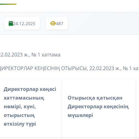
24.12.2025
487
22.02.2023 ж., № 1 хаттама
ДИРЕКТОРЛАР КЕҢЕСІНІҢ ОТЫРЫСЫ, 22.02.2023 ж., № 1 ха
Директорлар кеңесі
хаттамасының
Отырысқа қатысқан
нөмірі, күні,
Директорлар кеңесінің
отырыстың
мүшелері
өткізілу түрі