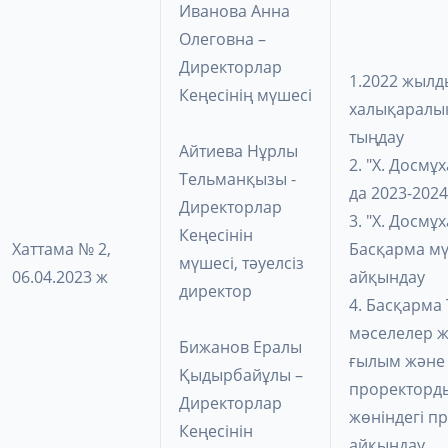
Иванова Анна
Олеговна –
Директорлар
1.2022 жыл
Кеңесінің мүшесі
халықаралық
тыңдау
Айтиева Нұрлы
2. "Х. Досм
Тельманқызы -
да 2023-202
Директорлар
3. "Х. Досм
Кеңесінін
Хаттама № 2,
Басқарма мүш
мүшесі, тәуелсіз
06.04.2023 ж
айқындау
директор
4. Басқарма
мәселелер ж
Бижанов Ералы
ғылым және 
Қыдырбайұлы –
проректорды
Директорлар
жөніндегі 
Кеңесінін
айқындау