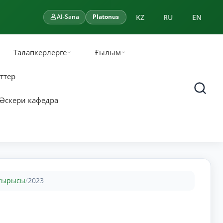
KZ
RU
EN
AI-Sana
Platonus
Талапкерлерге
Ғылым
ттер
Әскери кафедра
отырысы
2023
/