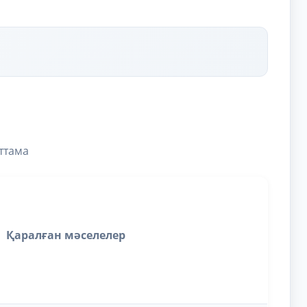
ттама
Қаралған мәселелер