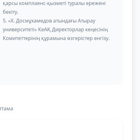
қарсы комплаенс-қызметі туралы ережені
бекіту.
5. «Х. Досмұхамедов атындағы Атырау
университеті» КеАҚ Директорлар кеңесінің
Комитеттерінің құрамына өзгерістер енгізу.
ттама