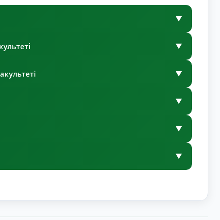
▼
ультеті
▼
акультеті
▼
▼
▼
▼