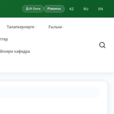
KZ
RU
EN
AI-Sana
Platonus
Талапкерлерге
Ғылым
ттер
Әскери кафедра