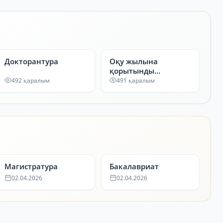
Докторантура
Оқу жылына
қорытынды
аттестаттау
492 қаралым
491 қаралым
Магистратура
Бакалавриат
02.04.2026
02.04.2026