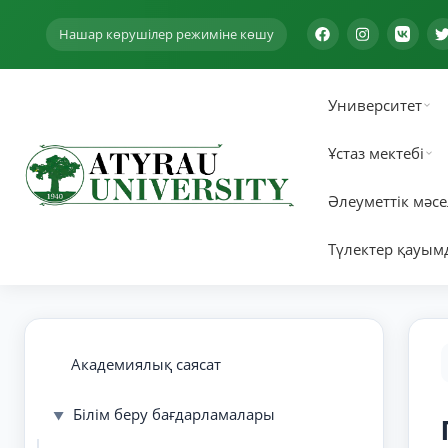
Нашар көрушілер режиміне көшу
Университет
Ұстаз мектебі
Әлеуметтік мәсе
Түлектер қауым
Академиялық саясат
Білім беру бағдарламалары
▼