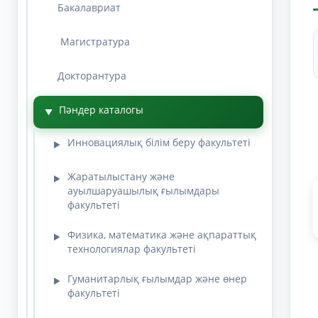
Бакалавриат
Магистратура
Докторантура
Пәндер каталогы
▼
Инновациялық білім беру факультеті
▶
Жаратылыстану және
▶
ауылшаруашылық ғылымдары
факультеті
Физика, математика және ақпараттық
▶
технологиялар факультеті
Гуманитарлық ғылымдар және өнер
▶
факультеті