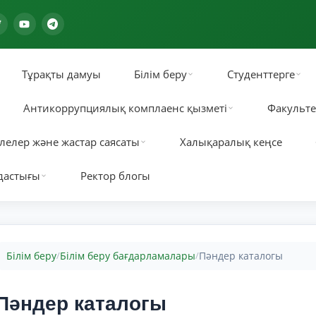
Тұрақты дамуы
Білім беру
Студенттерге
Антикоррупциялық комплаенс қызметі
Факульте
лелер және жастар саясаты
Халықаралық кеңсе
дастығы
Ректор блогы
Білім беру
Білім беру бағдарламалары
Пәндер каталогы
/
/
Пәндер каталогы