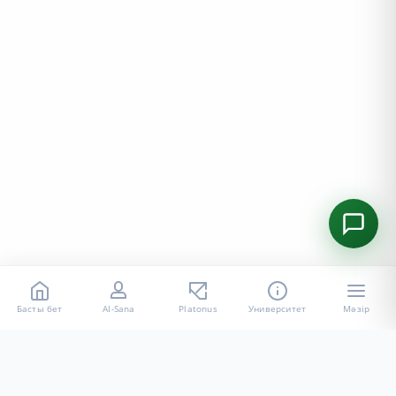
Басты бет
AI-Sana
Platonus
Университет
Мәзір