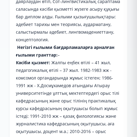
даярлаудан өтіп, Сот-лингвистикалық сараптама
саласында кәсіби қызметті жүзеге асыру құқығы
бар диплом алды. Ғылыми қызығушылықтары:
әдебиет тарихы мен теориясы, аударматану,
салыстырмалы әдебиет, лингвомәдениеттану,
концептология.
Негізгі ғылыми бағдарламаларға арналған
ғылыми гранттар:
–
Кәсіби қызмет:
Жалпы еңбек өтілі – 41 жыл,
педагогикалық өтілі – 37 жыл. 1982-1983 жж -
комсомол органдарында жұмыс істеген; 1986-
1991 жж - Х.Досмұхамедов атындағы Атырау
университетінде ұлттық мектептердегі орыс тілі
кафедрасының және орыс тілінің практикалық
курсы кафедрасының оқытушысы болып жұмыс
істеді; 1991-2010 жж – қазақ филологиясы және
журналистика кафедрасының оқытушысы, аға
оқытушысы, доцент м.а.; 2010-2016 – орыс