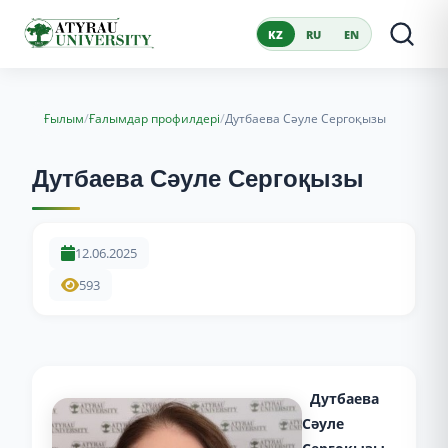
KZ
RU
EN
/
/
Ғылым
Ғалымдар профилдері
Дутбаева Сәуле Сергоқызы
Дутбаева Сәуле Сергоқызы
12.06.2025
593
Дутбаева
Сәуле