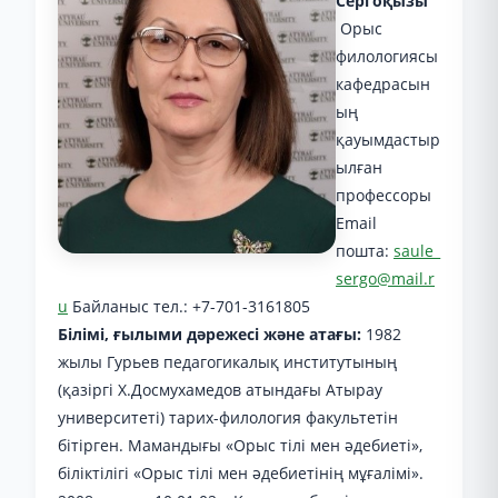
Сергоқызы
Орыс
филологиясы
кафедрасын
ың
қауымдастыр
ылған
профессоры
Email
пошта:
saule_
sergo@mail.r
u
Байланыс тел.: +7-701-3161805
Білімі, ғылыми дәрежесі және атағы:
1982
жылы Гурьев педагогикалық институтының
(қазіргі Х.Досмухамедов атындағы Атырау
университеті) тарих-филология факультетін
бітірген. Мамандығы «Орыс тілі мен әдебиеті»,
біліктілігі «Орыс тілі мен әдебиетінің мұғалімі».