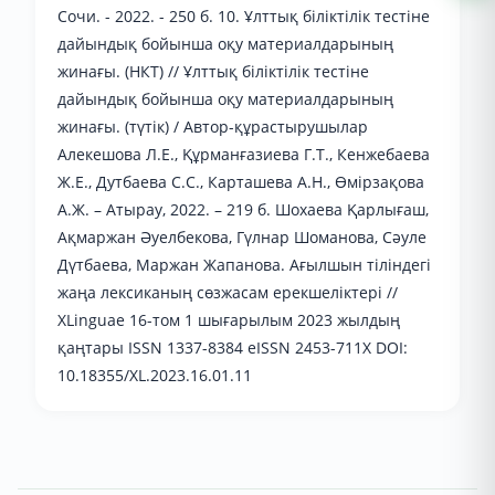
Сочи. - 2022. - 250 б. 10. Ұлттық біліктілік тестіне
дайындық бойынша оқу материалдарының
жинағы. (НКТ) // Ұлттық біліктілік тестіне
дайындық бойынша оқу материалдарының
жинағы. (түтік) / Автор-құрастырушылар
Алекешова Л.Е., Құрманғазиева Г.Т., Кенжебаева
Ж.Е., Дутбаева С.С., Карташева А.Н., Өмірзақова
А.Ж. – Атырау, 2022. – 219 б. Шохаева Қарлығаш,
Ақмаржан Әуелбекова, Гүлнар Шоманова, Сәуле
Дүтбаева, Маржан Жапанова. Ағылшын тіліндегі
жаңа лексиканың сөзжасам ерекшеліктері //
XLinguae 16-том 1 шығарылым 2023 жылдың
қаңтары ISSN 1337-8384 eISSN 2453-711X DOI:
10.18355/XL.2023.16.01.11