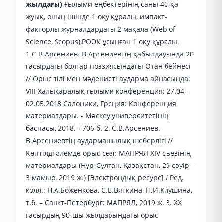
жылдағы)
Ғылыми еңбектерінің саны 40-қа
жуық, оның ішінде 1 оқу құралы, импакт-
факторлы журналдардағы 2 мақала (Web of
Science, Scopus),РОӘК ұсынған 1 оқу құралы.
1.С.В.Арсениев. В.Арсениевтің қабылдауында 20
ғасырдағы болгар поэзиясындағы Отан бейнесі
// Орыс тілі мен мәдениеті аударма айнасында:
VIII Халықаралық ғылыми конференция; 27.04 -
02.05.2018 Салоники, Греция: Конференция
материалдары. - Мәскеу университетінің
баспасы, 2018. - 706 б. 2. С.В.Арсениев.
В.Арсениевтің аудармашылық шеберлігі //
Көптілді әлемде орыс сөзі: МАПРЯЛ XIV съезінің
материалдары (Нұр-Сұлтан, Қазақстан, 29 сәуір –
3 мамыр, 2019 ж.) [Электрондық ресурс] / Ред.
колл.: Н.А.Боженкова, С.В.Вяткина, Н.И.Клушина,
т.б. – Санкт-Петербург: МАПРЯЛ, 2019 ж. 3. ХХ
ғасырдың 90-шы жылдарындағы орыс