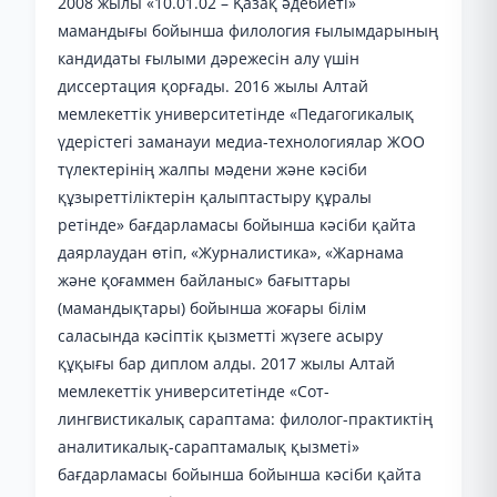
2008 жылы «10.01.02 – Қазақ әдебиеті»
мамандығы бойынша филология ғылымдарының
кандидаты ғылыми дәрежесін алу үшін
диссертация қорғады. 2016 жылы Алтай
мемлекеттік университетінде «Педагогикалық
үдерістегі заманауи медиа-технологиялар ЖОО
түлектерінің жалпы мәдени және кәсіби
құзыреттіліктерін қалыптастыру құралы
ретінде» бағдарламасы бойынша кәсіби қайта
даярлаудан өтіп, «Журналистика», «Жарнама
және қоғаммен байланыс» бағыттары
(мамандықтары) бойынша жоғары білім
саласында кәсіптік қызметті жүзеге асыру
құқығы бар диплом алды. 2017 жылы Алтай
мемлекеттік университетінде «Сот-
лингвистикалық сараптама: филолог-практиктің
аналитикалық-сараптамалық қызметі»
бағдарламасы бойынша бойынша кәсіби қайта