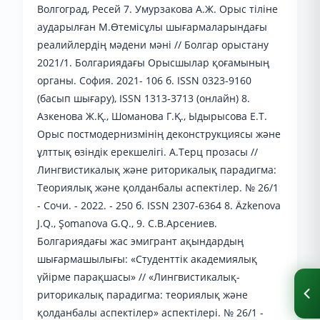
Волгоград, Ресей 7. Умурзакова А.Ж. Орыс тіліне
аударылған М.Өтемісұлы шығармаларындағы
реалийлердің мәдени мәні // Болгар орыстану
2021/1. Болгариядағы Орысшылар қоғамының
органы. София. 2021- 106 б. ISSN 0323-9160
(басып шығару), ISSN 1313-3713 (онлайн) 8.
Азкенова Ж.Қ., Шоманова Г.Қ., Ыдырысова Е.Т.
Орыс постмодернизмінің деконструкциясы және
ұлттық өзіндік ерекшелігі. А.Терц прозасы //
Лингвистикалық және риторикалық парадигма:
Теориялық және қолданбалы аспектілер. № 26/1
- Сочи. - 2022. - 250 б. ISSN 2307-6364 8. Äzkenova
J.Q., Şomanova G.Q., 9. С.В.Арсениев.
Болгариядағы жас эмигрант ақындардың
шығармашылығы: «Студенттік академиялық
үйірме парақшасы» // «Лингвистикалық-
риторикалық парадигма: теориялық және
қолданбалы аспектілер» аспектілері. № 26/1 -