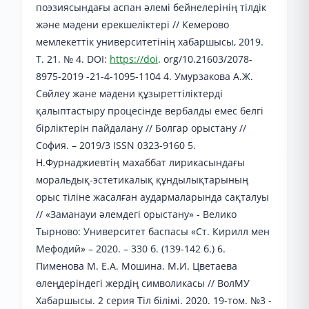
поэзиясындағы аспан әлемі бейнелерінің тілдік
және мәдени ерекшеліктері // Кемерово
мемлекеттік университетінің хабаршысы, 2019.
Т. 21. № 4. DOI:
https://doi
. org/10.21603/2078-
8975-2019 -21-4-1095-1104 4. Умурзакова А.Ж.
Сөйлеу және мәдени құзыреттіліктерді
қалыптастыру процесінде вербалды емес белгі
бірліктерін пайдалану // Болгар орыстану //
София. – 2019/3 ISSN 0323-9160 5.
Н.Фурнаджиевтің махаббат лирикасындағы
моральдық-эстетикалық құндылықтарының
орыс тіліне жасалған аудармаларында сақталуы
// «Заманауи әлемдегі орыстану» - Велико
Тырново: Университет баспасы «Ст. Кирилл мен
Мефодий» – 2020. – 330 б. (139-142 б.) 6.
Пименова М. Е.А. Мошина. М.И. Цветаева
өлеңдеріндегі жердің символикасы // ВолМУ
Хабаршысы. 2 серия Тіл білімі. 2020. 19-том. №3 -