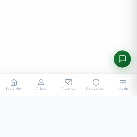
Басты бет
AI-Sana
Platonus
Университет
Мәзір