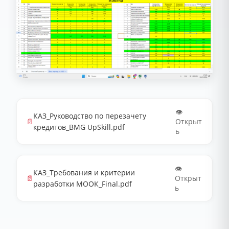
👁️
КАЗ_Руководство по перезачету
📄
Открыт
кредитов_BMG UpSkill.pdf
ь
👁️
КАЗ_Требования и критерии
📄
Открыт
разработки МООК_Final.pdf
ь