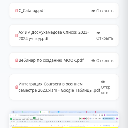
📄
C_Catalog.pdf
👁️ Открыть
АУ им Досмухамедова Список 2023-
👁️
📄
Открыть
2024 уч год.pdf
📄
Вебинар по созданию МООК.pdf
👁️ Открыть
👁️
Интеграция Coursera в осеннем
📄
Откр
семестре 2023.xlsm - Google Таблицы.pdf
ыть