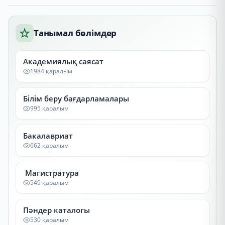
Танымал бөлімдер
Академиялық саясат
1984 қаралым
Білім беру бағдарламалары
995 қаралым
Бакалавриат
662 қаралым
Магистратура
549 қаралым
Пәндер каталогы
530 қаралым