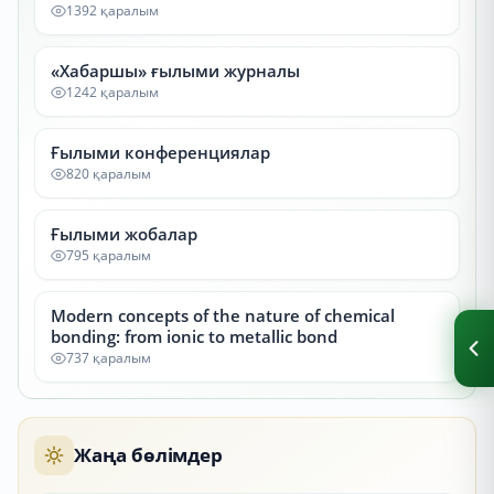
1392 қаралым
«Хабаршы» ғылыми журналы
1242 қаралым
Ғылыми конференциялар
820 қаралым
Ғылыми жобалар
795 қаралым
Modern concepts of the nature of chemical
bonding: from ionic to metallic bond
737 қаралым
Жаңа бөлімдер