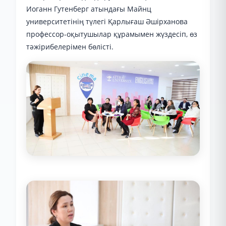
Иоганн Гутенберг атындағы Майнц
университетінің түлегі Қарлығаш Әшірханова
профессор-оқытушылар құрамымен жүздесіп, өз
тәжірибелерімен бөлісті.