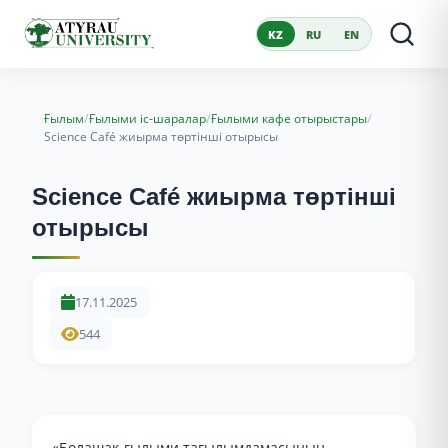
KZ
RU
EN
/
/
/
Ғылым
Ғылыми іс-шаралар
Ғылыми кафе отырыстары
Science Café жиырма төртінші отырысы
Science Café жиырма төртінші
отырысы
17.11.2025
544
«Болашақ ғылыми тағылымдамасының