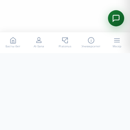
Басты бет
AI-Sana
Platonus
Университет
Мәзір
«Халел Досмұхамедов атындағы АУ» КЕ АҚ ресми интернет
ресурсы