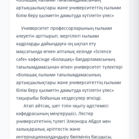
артықшылықтары және университеттің ғылыми
білім беру қызметін дамытуда күтілетін үлес»
Университет профессорларының ғылыми
әлеуетін арттырып, жергілікті ғылыми
кадрларды дайындауға оң ықпал ету
мақсатында өткен апталық кезінде «Science
cafe» кафесінде «Болашақ» бағдарламасының
тағылымдамасынан өткен университет түлектері
«Болашақ ғылыми тағылымдамасының
артықшылықтары және университеттің ғылыми
білім беру қызметін дамытуда күтілетін үлес»
тақырыбы бойынша кездесулер өткізді.
Атап айтсақ, шет тілін оқыту әдістемесі
кафедрасының меңгерушісі, Лестер
университетінің түлегі Элеонора Абдол мен
халықаралық әріптестік және
интернационалдандыру бөлімінің басшысы,