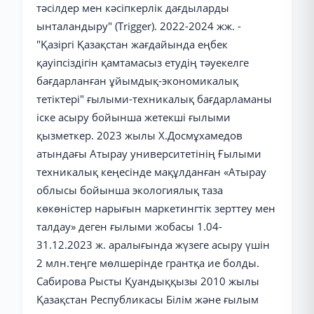
тәсілдер мен кәсіпкерлік дағдыларды
ынталандыру" (Trigger). 2022-2024 жж. -
"Қазіргі Қазақстан жағдайында еңбек
қауіпсіздігін қамтамасыз етудің тәуекелге
бағдарланған ұйымдық-экономикалық
тетіктері" ғылыми-техникалық бағдарламаны
іске асыру бойынша жетекші ғылыми
қызметкер. 2023 жылы Х.Досмұхамедов
атындағы Атырау университетінің Ғылыми
техникалық кеңесінде мақұлданған «Атырау
облысы бойынша экологиялық таза
көкөністер нарығын маркетингтік зерттеу мен
талдау» деген ғылыми жобасы 1.04-
31.12.2023 ж. аралығында жүзеге асыру үшін
2 млн.теңге мөлшерінде грантқа ие болды.
Сабирова Рысты Қуандыққызы 2010 жылы
Қазақстан Республикасы Білім және ғылым