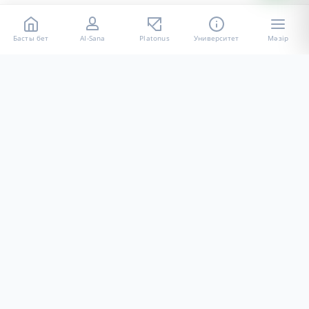
Басты бет
AI-Sana
Platonus
Университет
Мәзір
«Халел Досмұхамедов атындағы АУ» КЕ АҚ ресми интернет
ресурсы