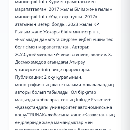
министрлігінің Құрмет грамотасымен
марапатталған. 2017 жылы Білім және ғылым
министрлігінің «Үздік оқытушы -2017»
атағының иегері болды. 2023 жылы ҚР
Ғылым және Жоғары білім министрінің
«Ғылымды дамытуға сіңірген еңбегі үшін» төс
белгісімен марапатталған. Авторы:
Ж.У.Сулейменова •Ученая степень, звание: Х.
Досмұхамедов атындағы Атырау
университетінің вице-проректоры.
Публикации: 2 оқу құралының,
монографияның және ғылыми мақалалардың
авторы болып табылады. Ол бірқатар
маңызды жобаларға, соның ішінде Erasmus+
«Қазақстандағы университет автономиясына
көшу/TRUNAK» жобасына және «Қазақстанның
өңірлерінде жаңа мамандықтар мен
құзыреттер атласын әзірлеу» бағдарламалық-