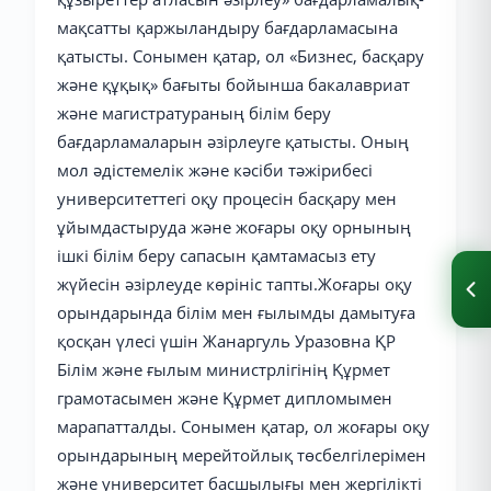
мақсатты қаржыландыру бағдарламасына
қатысты. Сонымен қатар, ол «Бизнес, басқару
және құқық» бағыты бойынша бакалавриат
және магистратураның білім беру
бағдарламаларын әзірлеуге қатысты. Оның
мол әдістемелік және кәсіби тәжірибесі
университеттегі оқу процесін басқару мен
ұйымдастыруда және жоғары оқу орнының
ішкі білім беру сапасын қамтамасыз ету
жүйесін әзірлеуде көрініс тапты.Жоғары оқу
орындарында білім мен ғылымды дамытуға
қосқан үлесі үшін Жанаргуль Уразовна ҚР
Білім және ғылым министрлігінің Құрмет
грамотасымен және Құрмет дипломымен
марапатталды. Сонымен қатар, ол жоғары оқу
орындарының мерейтойлық төсбелгілерімен
және университет басшылығы мен жергілікті