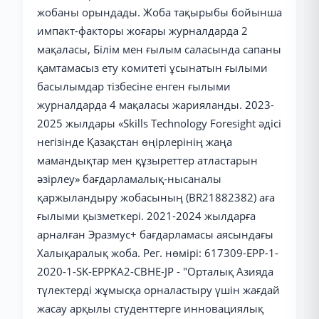
жобаны орындады. Жоба тақырыбы бойынша
импакт-факторы жоғары журналдарда 2
мақаласы, Білім мен ғылым саласында сапаны
қамтамасыз ету комитеті ұсынатын ғылыми
басылымдар тізбесіне енген ғылыми
журналдарда 4 мақаласы жарияланды. 2023-
2025 жылдары «Skills Technology Foresight әдісі
негізінде Қазақстан өңірлерінің жаңа
мамандықтар мен құзыреттер атластарын
әзірлеу» бағдарламалық-нысаналы
қаржыландыру жобасының (BR21882382) аға
ғылыми қызметкері. 2021-2024 жылдарға
арналған Эразмус+ бағдарламасы аясындағы
Халықаралық жоба. Рег. нөмірі: 617309-EPP-1-
2020-1-SK-EPPKA2-CBHE-JP - "Орталық Азияда
түлектерді жұмысқа орналастыру үшін жағдай
жасау арқылы студенттерге инновациялық