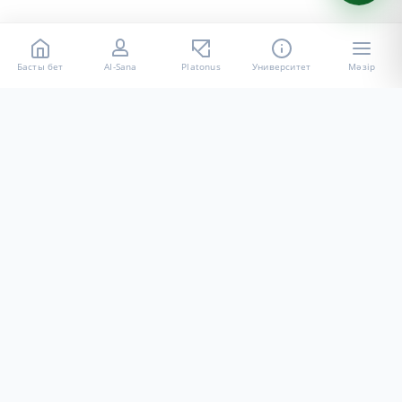
Басты бет
AI-Sana
Platonus
Университет
Мәзір
«Халел Досмұхамедов атындағы АУ» КЕ АҚ ресми интернет
ресурсы