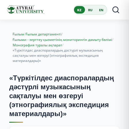
KZ
RU
EN
/
/
Ғылым
Ғылым департаменті
/
Ғылыми - зерттеу қызметінің мониторингін дамыту бөлімі
/
Монография туралы ақпарат
«Түркітілдес диаспоралардың дәстүрлі музыкасының
сақталуы мен өзгеруі (этнографиялық экспедиция
материалдары)»
«Түркітілдес диаспоралардың
дәстүрлі музыкасының
сақталуы мен өзгеруі
(этнографиялық экспедиция
материалдары)»