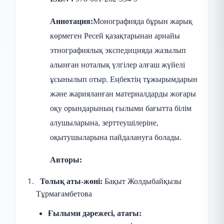
Аннотация:
Монографияда бұрын жарық
көрмеген Ресей қазақтарынан арнайы
этнографиялық экспедицияда жазылып
алынған ноталық үлгілер алғаш жүйелі
ұсынылып отыр. Еңбектің тұжырымдарын
және жарияланған материалдарды жоғары
оқу орындарының ғылыми бағытта білім
алушыларына, зерттеушілеріне,
оқытушыларына пайдалануға болады.
Авторы:
Толық аты-жөні:
Бақыт Жолдыбайқызы
Тұрмағамбетова
Ғылыми дәрежесі, атағы: