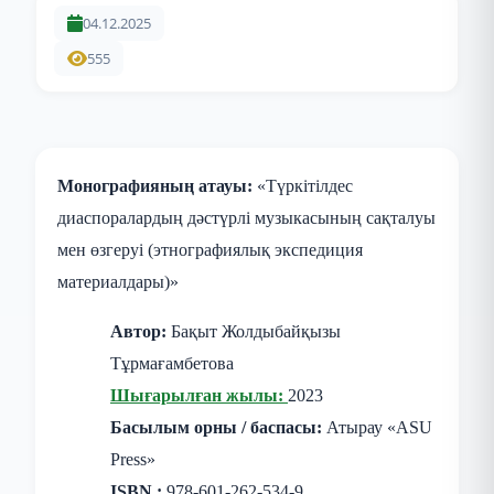
04.12.2025
555
Монографияның атауы:
«Түркітілдес
диаспоралардың дәстүрлі музыкасының сақталуы
мен өзгеруі (этнографиялық экспедиция
материалдары)»
Автор:
Бақыт Жолдыбайқызы
Тұрмағамбетова
Шығарылған жылы:
2023
Басылым орны / баспасы:
Атырау «ASU
Press»
ISBN :
978-601-262-534-9