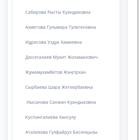
Сабирова Рысты Куандиковна
Ахметова Гульмира Тулегеновна
Идресова Уздук Хамиевна
Дюсегалиев Мухит Жоламанович
Жұмамұхамбетов Жәңгірхан
Cырбаева Шара Жеткербаевна
Нысанова Санжан Куандыковна
Куспангалиева Хансулу
Аталихова Гүлфайруз Бисенқызы