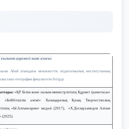
, ғылыми дәрежесі және атағы:
жылы Абай атындағы мемлекеттік педагогикалық институтының
лыстану-география факультетін бітірді.
аттары:
«ҚР Білім және ғылым министрлігінің Құрмет грамотасы»
); «Бейбітшілік әлемі» Халықаралық Қазақ Творчестволық
тігінің «Ы.Алтынсарин» медалі (2017); «Х.Досмұхамедов Алтын
» (2025).