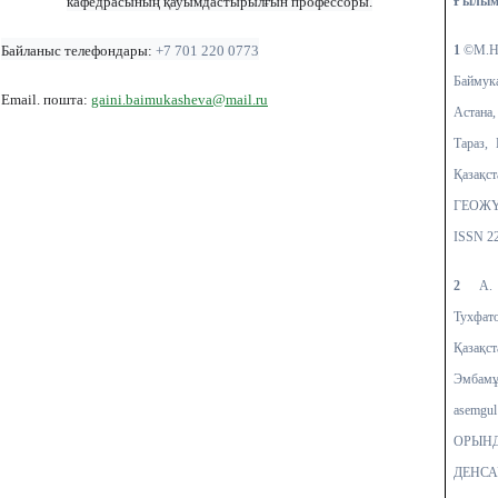
кафедрасының қауымдастырылғын профессоры.
Ғылыми
Байланыс телефондары:
+7 701 220 0773
1
©М.Н. 
Баймук
Email. пошта:
gaini.baimukasheva@mail.ru
Астана,
Тараз,
Қазақ
ГЕОЖҮ
ISSN 22
2
А. М
Тухфато
Қазақст
Эмбамұ
asem
ОРЫ
ДЕНСА