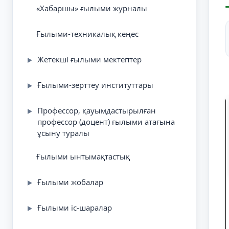
«Хабаршы» ғылыми журналы
Ғылыми-техникалық кеңес
Жетекші ғылыми мектептер
▶
Ғылыми-зерттеу институттары
▶
Профессор, қауымдастырылған
▶
профессор (доцент) ғылыми атағына
ұсыну туралы
Ғылыми ынтымақтастық
Ғылыми жобалар
▶
Ғылыми іс-шаралар
▶