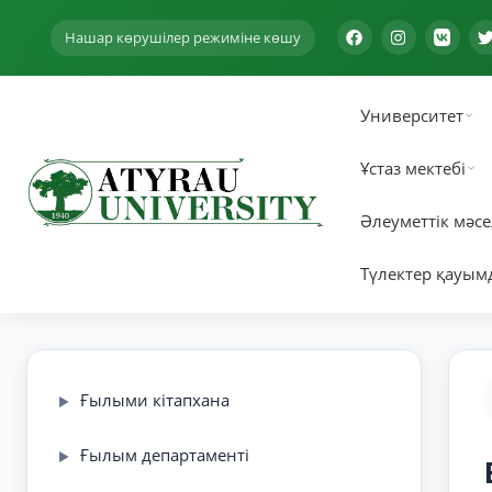
Нашар көрушілер режиміне көшу
Университет
Ұстаз мектебі
Әлеуметтік мәсе
Түлектер қауым
Ғылыми кітапхана
▶
Ғылым департаменті
▶