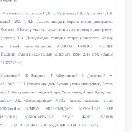
 еңбектер:
Мусабаева1 , Т.Қ. Салихов1*, Ш.Қ. Мусабаева2 , Е.Қ. Шұлғаубаев1 , Ғ.Қ.
ашева3 , 2025. 1 Л.Н. Гумилев атындағы Евразия ұлттық университеті,
 Қазақстан; 2 Қазақ ұлттық су шаруашылығы және ирригация университеті,
 Қазақстан; 3 Х. Досмұхамедов атындағы Атырау университеті, Атырау,
стан. Е-mail: tuatai_76@mail.ru АҚМОЛА ОБЛЫСЫ КӨЛДЕР
ЙЕСІНІҢ ТАБИҒИРЕСУРСТЫҚ ӘЛЕУЕТІ. ISSN 2518-170X (Online)
24-5278 (Print)
устафина*1 , Ж. Инкарова1 , Г. Баймукашева2 , M. Джексенов2 , Ж.
в3 , 2025. 1 Л.Н. Гумилев атындағы Еуразия ұлттық университеті, Астана,
ан; 2 Х. Досмұхамедов атындағы Атырау Университеті, Атырау, Қазақстан; 3
найгаз» АҚ, «Доссормұнайгаз» МГӨБ, Атырау, Қазақстан. E-mail:
gul1985@mail.ru АТЫРАУ ОБЛЫСЫНДАҒЫ МҰНАЙ-ГАЗ КЕН
НДАРЫНЫҢ АТМОСФЕРАЛЫҚ АУАҒА ЖӘНЕ ХАЛЫҚ
УЛЫҒЫНА ӘСЕРІ (ЖЫЛЫОЙ АУДАНЫНЫҢ МЫСАЛЫНДА)