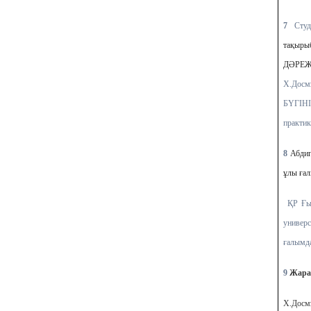
7
Студ
тақыры
ДӘРЕЖ
Х.Дос
БҮГІН
практик
8
Абдиг
ұлы ға
ҚР Ғы
униве
ғалымда
9
Жарат
Х.Досм