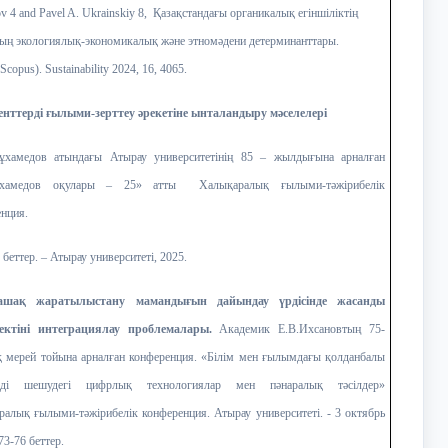
v 4 and Pavel A. Ukrainskiy 8,
Қазақстандағы органикалық егіншіліктің
ың экологиялық-экономикалық және этномәдени детерминанттары.
copus). Sustainability 2024, 16, 4065.
енттерді ғылыми-зерттеу әрекетіне ынталандыру мәселелері
ұхамедов атындағы Атырау университетінің 85 – жылдығына арналған
ұхамедов оқулары – 25» атты Халықаралық ғылыми-тәжірибелік
нция.
 беттер. – Атырау университеті, 2025.
ашақ жаратылыстану мамандығын дайындау үрдісінде жасанды
ектіні интеграциялау проблемалары.
Академик Е.В.Ихсановтың 75-
 мерей тойына арналған конференция. «Білім мен ғылымдағы қолданбалы
рді шешудегі цифрлық технологиялар мен пәнаралық тәсілдер»
алық ғылыми-тәжірибелік конференция. Атырау университеті. - 3 октябрь
73-76 беттер.