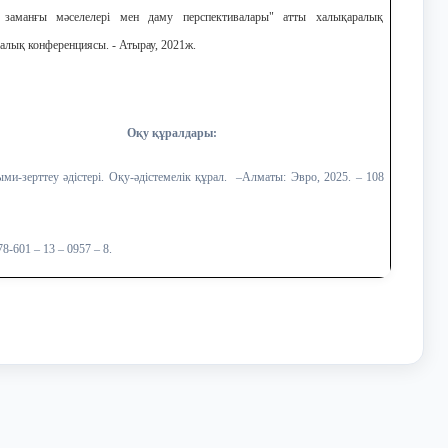
і заманғы мәселелері мен даму перспективалары" атты халықаралық
алық конференциясы. - Атырау, 2021ж.
Оқу құралдары:
и-зерттеу әдістері. Оқу-әдістемелік құрал. –Алматы: Эвро, 2025. – 108
8-601 – 13 – 0957 – 8.