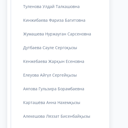
Туленова Улдай Талкашовна
Кинжибаева Фариза Багитовна
Жумашева Нуржауган Сарсеновна
Дутбаева Сәуле Сергоқызы
Кенжебаева Жарқын Есеновна
Елеуова Айгүл Сергейқызы
Аяпова Гульзира Борамбаевна
Карташёва Анна Нахемқызы
Алекешова Ляззат Бисенбайқызы