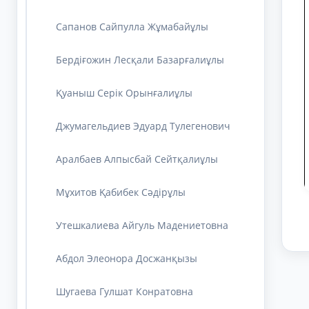
Сапанов Сайпулла Жұмабайұлы
Бердіғожин Лесқали Базарғалиұлы
Қуаныш Серік Орынғалиұлы
Джумагельдиев Эдуард Тулегенович
Аралбаев Алпысбай Сейтқалиұлы
Мұхитов Қабибек Сәдірұлы
Утешкалиева Айгуль Мадениетовна
Абдол Элеонора Досжанқызы
Шугаева Гулшат Конратовна