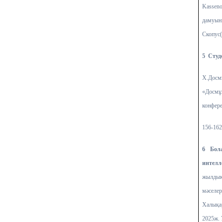
Kasseno
дамуын
Скопус(S
5 Студ
Х.Досм
«Досм
конфере
156-162
6 Бол
интелл
жылдық
мәселе
Халықар
2025ж. 