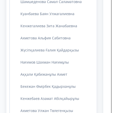
Шамшеденова Самал Саламатовна
Куанбаева Баян Улжагалиевна
Кенжегалиева Зита Жанабаевна
Ахметова Альфия Сабитовна
Жүсіпқалиева Ғалия Қайдарқызы
Нағимов Шахман Нағимұлы
Аққали Қабижанұлы Ахмет
Бекежан Өмірбек Қадырханұлы
Кенжебаев Азамат Абілқайырұлы
Ахметова Улжан Төлегенқызы