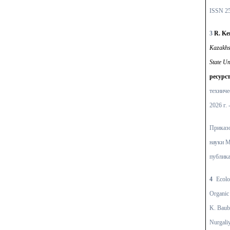
ISSN 25
3
R. Ke
Kazakhs
State Un
ресурс
техниче
2026 г. 
Прика
науки М
публика
4
Ecolo
Organic
K. Baub
Nurgali