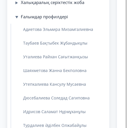
Халықаралық серіктестік жоба
▶
Ғалымдар профилдері
▼
Адиетова Эльмира Мизамгалиевна
Таубаев Бақтыбек Жұбандыкұлы
Уталиева Райхан Сағытжанқызы
Шаяхметова Жанна Бекполовна
Утепкалиева Кансулу Мусаевна
Дюсебалиева Соледад Сагиповна
Идрисов Саламат Нұрмұханұлы
Турдалиев Әділбек Олжабайұлы