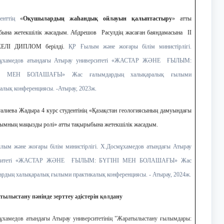
енттің
«
Оқушылардың жаһандық ойлауын қалыптастыру
» атты
бына жетекшілік жасадым. Абдрешов Расулдің жасаған баяндамасына ІІ
ЕЛІ ДИПЛОМ берілді.
ҚР Ғылым және жоғары білім министірлігі.
мұхамедов атындағы Атырау университеті «ЖАСТАР ЖӘНЕ ҒЫЛЫМ:
І МЕН БОЛАШАҒЫ» Жас ғалымдардың халықаралық ғылыми
алық конференциясы. -Атырау, 2023ж.
алиева Жадыра 4 курс студентінің «Қазақстан геологиясының дамуындағы
лымның маңызды ролі» атты тақырыбына жетекшілік жасадым.
лым және жоғары білім министірлігі. Х.Досмұхамедов атындағы Атырау
рситеті «ЖАСТАР ЖӘНЕ ҒЫЛЫМ: БҮГІНІ МЕН БОЛАШАҒЫ» Жас
рдың халықаралық ғылыми практикалық конференциясы. - Атырау, 2024ж.
ылыстану пәнінде зерттеу әдістерін қолдану
ұхамедов атындағы Атырау университетінің "Жаратылыстану ғылымдары: