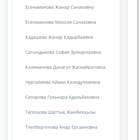
Есенаманова Жанар Санаковна
Есенаманова Мансия Санаковна
Кадашева Жанар Кадырбаевна
Сагындыкова София Зулхарнаевна
Калиманова Данагул Жаскайратовна
Нургалиева Айман Калидуллаевна
Сапарова Гульнара Адильбековна
Тапешова Шаттық Жанібекқызы
Тлепбергенова Анар Ерсаиновна