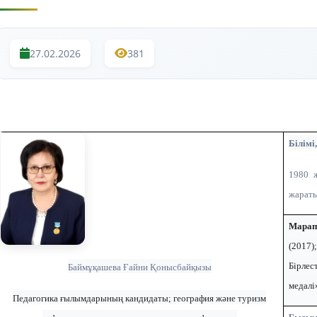
27.02.2026
381
Білімі
1980 
жараты
Марап
(2017
Бірлес
Баймұқашева Ғайни Қонысбайқызы
медалі
Педагогика ғылымдарының кандидаты; география және туризм