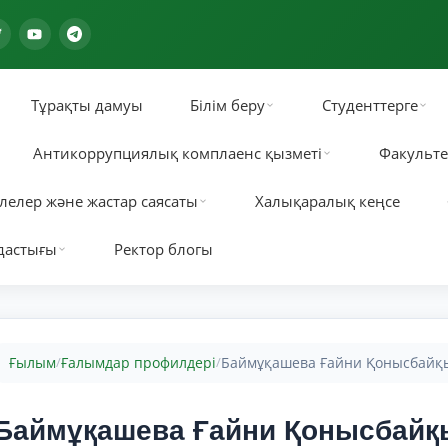
Тұрақты дамуы
Білім беру
Студенттерге
Антикоррупциялық комплаенс қызметі
Факульте
лелер және жастар саясаты
Халықаралық кеңсе
дастығы
Ректор блогы
Ғылым
Ғалымдар профилдері
Баймұқашева Ғайни Қонысбайқ
/
/
Баймұқашева Ғайни Қонысбай