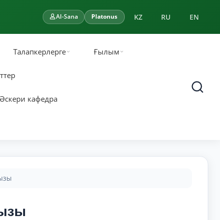
KZ
RU
EN
AI-Sana
Platonus
Талапкерлерге
Ғылым
ттер
Әскери кафедра
ызы
қызы