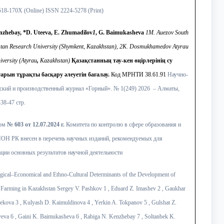
18-170X (Online) ISSN 2224-5278 (Print)
nzhebay, *D. Uteeva, E. Zhumadilov
1
, G. Baimukasheva
1M. Auezov South
tan Research University (Shymkent, Kazakhstan), 2K. Dosmukhamedov Atyrau
iversity (Atyrau
,
Kazakhstan)
Қазақстанның тау-кен өңірлерінің су
тарын тұрақты басқару әлеуетін бағалау.
Код МРНТИ 38.61.91
Научно-
ский и производственный журнал «Горный». № 1(249) 2026 – Алматы,
-38-47 стр.
зом
№ 603 от 12.07.2024 г.
Комитета по контролю в сфере образования и
ОН РК внесен в перечень научных изданий, рекомендуемых для
ции основных результатов научной деятельности
gical–Economical and Ethno-Cultural Determinants of the Development of
 Farming in Kazakhstan Sergey V. Pashkov 1 , Eduard Z. Imashev 2 , Gaukhar
ekova 3 , Kulyash D. Kaimuldinova 4 , Yerkin A. Tokpanov 5 , Gulshat Z.
yeva 6 , Gaini K. Baimukasheva 6 , Rabiga N. Kenzhebay 7 , Soltanbek K.