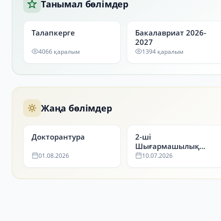
Танымал бөлімдер
Талапкерге
Бакалавриат 2026-
2027
4066 қаралым
1394 қаралым
Жаңа бөлімдер
Докторантура
2-ші
Шығармашылық
емтихан нәтижесі
01.08.2026
10.07.2026
10.07.2026ж