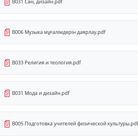
📄
В031 Сән, дизайн.pdf
📄
В006 Музыка мұғалімдерін даярлау.pdf
📄
В033 Религия и теология.pdf
📄
В031 Мода и дизайн.pdf
📄
В005 Подготовка учителей физической культуры.pd