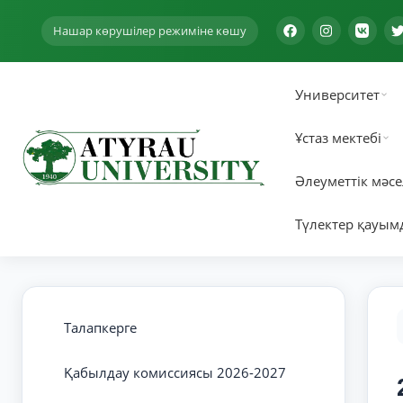
Нашар көрушілер режиміне көшу
Университет
Ұстаз мектебі
Әлеуметтік мәсе
Түлектер қауым
Талапкерге
Қабылдау комиссиясы 2026-2027