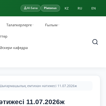
KZ
RU
EN
AI-Sana
Platonus
Талапкерлерге
Ғылым
ттер
Әскери кафедра
 Шығармашылық емтихан нәтижесі 11.07.2026ж
тижесі 11.07.2026ж