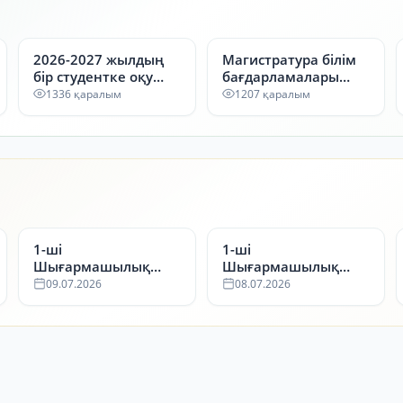
2026-2027 жылдың
Магистратура білім
бір студентке оқу
бағдарламалары
ақысы
2026-2027
1336 қаралым
1207 қаралым
1-ші
1-ші
Шығармашылық
Шығармашылық
емтихан нәтижесі
емтихан нәтижесі
09.07.2026
08.07.2026
09.07.2026ж
08.07.2026 ж