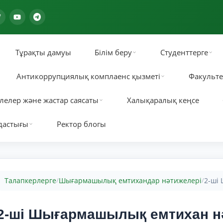
Тұрақты дамуы
Білім беру
Студенттерге
Антикоррупциялық комплаенс қызметі
Факульте
лелер және жастар саясаты
Халықаралық кеңсе
дастығы
Ректор блогы
Талапкерлерге
Шығармашылық емтихандар нәтижелері
2-ші
/
/
2-ші Шығармашылық емтихан нә