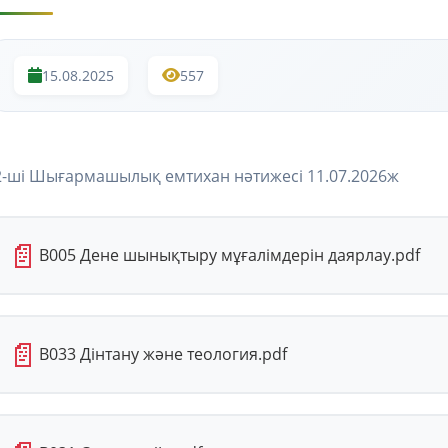
15.08.2025
557
2-ші Шығармашылық емтихан нәтижесі 11.07.2026ж
📄
В005 Дене шынықтыру мұғалімдерін даярлау.pdf
📄
В033 Дінтану және теология.pdf