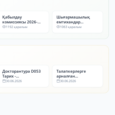
Қабылдау
Шығармашылық
комиссиясы 2026-
емтихандар
2027
нәтижелері
1192 қаралым
1063 қаралым
Докторантура D053
Талапкерлерге
Тарих -
арналған
Собеседование
шығармашылық
30.06.2026
30.06.2026
емтихан тапсыру
бағдарламасы 2026-
2027