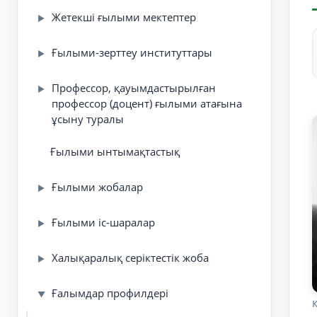
Жетекші ғылыми мектептер
▶
Ғылыми-зерттеу институттары
▶
Профессор, қауымдастырылған
▶
профессор (доцент) ғылыми атағына
ұсыну туралы
Ғылыми ынтымақтастық
Ғылыми жобалар
▶
Ғылыми іс-шаралар
▶
Халықаралық серіктестік жоба
▶
Ғалымдар профилдері
▼