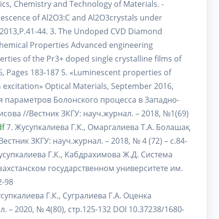
ics, Chemistry and Technology of Materials. -
escence of Al2O3:C and Al2O3crystals under
e, 2013,P.41-44. 3. The Undoped CVD Diamond
ochemical Properties Advanced engineering
erties of the Pr3+ doped single crystalline films of
, Pages 183-187 5. «Luminescent properties of
n excitation» Optical Materials, September 2016,
ция параметров Болонского процесса в Западно-
ова //Вестник ЗКГУ: науч.журнал. – 2018, №1(69)
df
7. Жусупкалиева Г.К., Омаргалиева Т.А. Болашақ
естник ЗКГУ: науч.журнал. – 2018, № 4 (72) – с.84-
усупкалиева Г.К., Кабдрахимова Ж.Д. Система
захстанском государственном университете им.
2-98
супкалиева Г.К., Сугралиева Г.А. Оценка
 – 2020, № 4(80), стр.125-132 DOI 10.37238/1680-