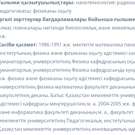
Ғылыми қызығушылықтары:
нанотехнология; радиоэл
педагогикасы; физиканы оқыту
Іргелі зерттеулер бағдарламалары бойынша ғылыми
алмас пленкалары негізінде биологиялық және химиялық 
жж.
Кәсіби қызмет:
1986-1991 жж. мектепте математика пәні
институтының физика және физиканы оқыту әдістемесі к
гуманитарлық университетінің Физика кафедрасының оқы
гуманитарлық университетінің Физика кафедрасында күнд
жж. физика және физиканы оқыту әдістемесі кафедрасыны
университетінің физика-математика факультеті деканының
факультетінің деканы, Батыс Қазақстан мемлекеттік унив
әдістемесі кафедрасы меңгерушісінің м. а. 2004-2005 жж.
және информатика факультеті деканының м. а., факульте
мемлекеттік университетінің Педагогикалық институтыны
Қазақстан мемлекеттік университетінің инновациялық-әді