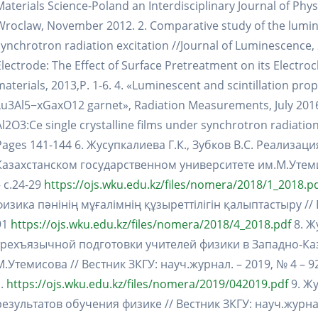
Materials Science-Poland an Interdisciplinary Journal of Phys
Wroclaw, November 2012. 2. Comparative study of the lumin
synchrotron radiation excitation //Journal of Luminescenc
Electrode: The Effect of Surface Pretreatment on its Electr
materials, 2013,P. 1-6. 4. «Luminescent and scintillation prop
Lu3Al5−xGaxO12 garnet», Radiation Measurements, July 2016
Al2O3:Ce single crystalline films under synchrotron radiatio
Pages 141-144 6. Жусупкалиева Г.К., Зубков В.С. Реализа
Казахстанском государственном университете им.М.Утемис
– с.24-29
https://ojs.wku.edu.kz/files/nomera/2018/1_2018.p
физика пәнінің мұғалімнің құзыреттілігін қалыптастыру // В
91
https://ojs.wku.edu.kz/files/nomera/2018/4_2018.pdf
8. Ж
трехъязычной подготовки учителей физики в Западно-Ка
М.Утемисова // Вестник ЗКГУ: науч.журнал. – 2019, № 4 – 9
c.
https://ojs.wku.edu.kz/files/nomera/2019/042019.pdf
9. Жу
результатов обучения физике // Вестник ЗКГУ: науч.журнал.