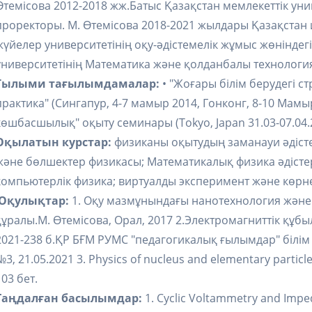
Өтемісова 2012-2018 жж.Батыс Қазақстан мемлекеттік унив
проректоры. М. Өтемісова 2018-2021 жылдары Қазақста
жүйелер университетінің оқу-әдістемелік жұмыс жөнінде
университетінің Математика және қолданбалы технологи
Ғылыми тағылымдамалар:
• "Жоғары білім берудегі с
практика" (Сингапур, 4-7 мамыр 2014, Гонконг, 8-10 Мамы
көшбасшылық" оқыту семинары (Tokyo, Japan 31.03-07.04.
Оқылатын курстар:
физиканы оқытудың заманауи әдісте
және бөлшектер физикасы; Математикалық физика әдістері
компьютерлік физика; виртуалды эксперимент және көрне
Оқулықтар:
1. Оқу мазмұнындағы нанотехнология және
құралы.М. Өтемісова, Орал, 2017 2.Электромагниттік құбы
2021-238 б.ҚР БҒМ РУМС "педагогикалық ғылымдар" білім
№3, 21.05.2021 3. Physics of nucleus and elementary partic
103 бет.
Таңдалған басылымдар:
1. Cyclic Voltammetry and Impe