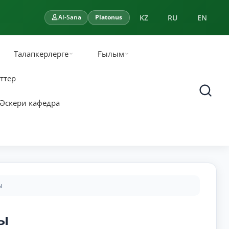
KZ
RU
EN
AI-Sana
Platonus
Талапкерлерге
Ғылым
ттер
Әскери кафедра
ы
зы