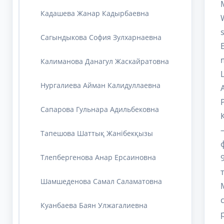
Кадашева Жанар Кадырбаевна
Сагындыкова София Зулхарнаевна
Калиманова Данагул Жаскайратовна
Нургалиева Айман Калидуллаевна
Сапарова Гульнара Адильбековна
Тапешова Шаттық Жанібекқызы
Тлепбергенова Анар Ерсаиновна
Шамшеденова Самал Саламатовна
Куанбаева Баян Улжагалиевна