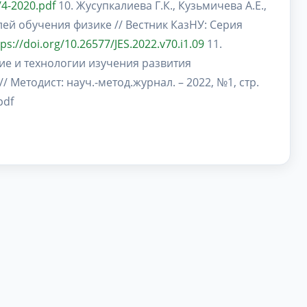
/4-2020.pdf
10. Жусупкалиева Г.К., Кузьмичева А.Е.,
лей обучения физике // Вестник КазНУ: Серия
tps://doi.org/10.26577/JES.2022.v70.i1.09
11.
ние и технологии изучения развития
 Методист: науч.-метод.журнал. – 2022, №1, стр.
.pdf