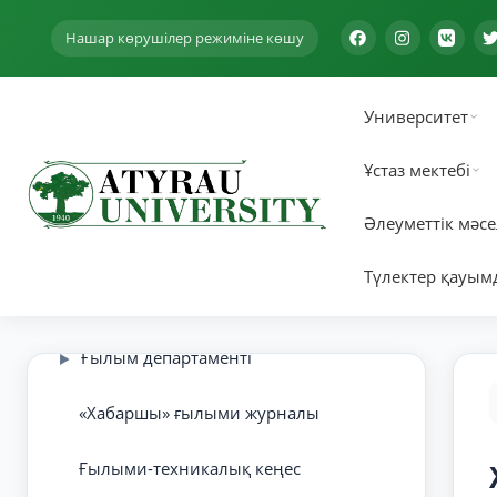
Нашар көрушілер режиміне көшу
Университет
Ұстаз мектебі
Әлеуметтік мәсе
Түлектер қауым
Ғылыми кітапхана
▶
Ғылым департаменті
▶
«Хабаршы» ғылыми журналы
Ғылыми-техникалық кеңес