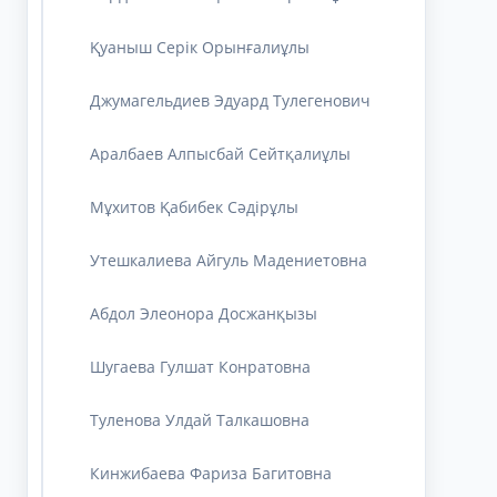
Қуаныш Серік Орынғалиұлы
Джумагельдиев Эдуард Тулегенович
Аралбаев Алпысбай Сейтқалиұлы
Мұхитов Қабибек Сәдірұлы
Утешкалиева Айгуль Мадениетовна
Абдол Элеонора Досжанқызы
Шугаева Гулшат Конратовна
Туленова Улдай Талкашовна
Кинжибаева Фариза Багитовна