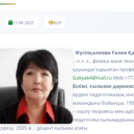
11.06.2025
629
Жүсіпқалиева Ғалия 
- п. ғ. к., физика және 
қауымдастырылған проф
Galiya64@mail.ru
Mob:+77
Білі
мі, ғылыми дәрежес
ордені педагогикалық инс
мамандығы бойынша. 1999 
– оқыту теориясы мен әд
педагогика ғылымдарының
қорғау. 2005 ж. - доцент ғылыми атағы