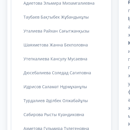
Адиетова Эльмира Мизамгалиевна
Таубаев Бақтыбек Жұбандыкұлы
Уталиева Райхан Сағытжанқызы
Шаяхметова Жанна Бекполовна
Утепкалиева Кансулу Мусаевна
Дюсебалиева Соледад Сагиповна
Идрисов Саламат Нұрмұханұлы
Турдалиев Әділбек Олжабайұлы
Сабирова Рысты Куандиковна
Ахметова Гульмира Тулегеновна