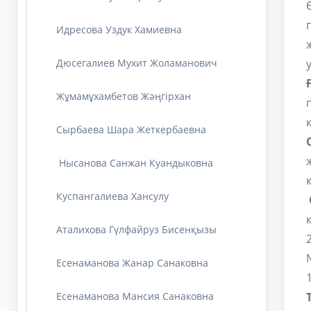
Идресова Уздук Хамиевна
Дюсегалиев Мухит Жоламанович
Жұмамұхамбетов Жәңгірхан
Cырбаева Шара Жеткербаевна
Нысанова Санжан Куандыковна
Куспангалиева Хансулу
Аталихова Гүлфайруз Бисенқызы
Есенаманова Жанар Санаковна
Есенаманова Мансия Санаковна