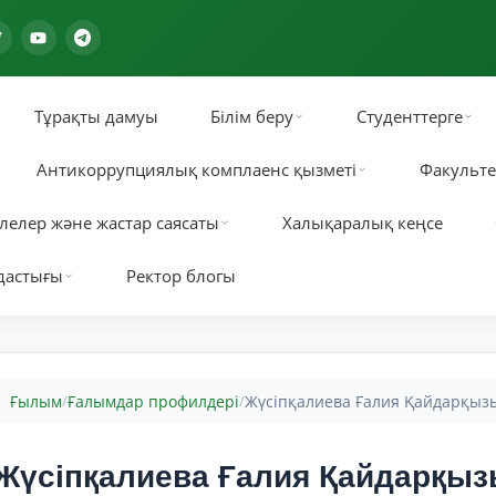
Тұрақты дамуы
Білім беру
Студенттерге
Антикоррупциялық комплаенс қызметі
Факульте
лелер және жастар саясаты
Халықаралық кеңсе
дастығы
Ректор блогы
Ғылым
Ғалымдар профилдері
Жүсіпқалиева Ғалия Қайдарқыз
/
/
Жүсіпқалиева Ғалия Қайдарқы