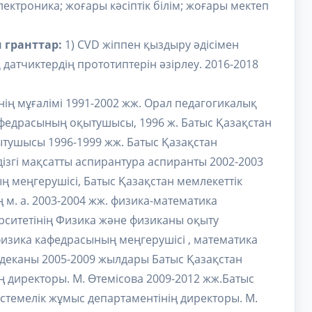
ектроника; жоғары кәсіптік білім; жоғары мектеп
 гранттар:
1) CVD жіппен қыздыру әдісімен
датчиктердің прототиптерін әзірлеу. 2016-2018
нің мұғалімі 1991-2002 жж. Орал педагогикалық
афедрасының оқытушысы, 1996 ж. Батыс Қазақстан
тушысы 1996-1999 жж. Батыс Қазақстан
ізгі мақсатты аспирантура аспиранты 2002-2003
ң меңгерушісі, Батыс Қазақстан мемлекеттік
 м. а. 2003-2004 жж. физика-математика
ерситетінің Физика және физиканы оқыту
 физика кафедрасының меңгерушісі , математика
т деканы 2005-2009 жылдары Батыс Қазақстан
ң директоры. М. Өтемісова 2009-2012 жж.Батыс
стемелік жұмыс департаментінің директоры. М.