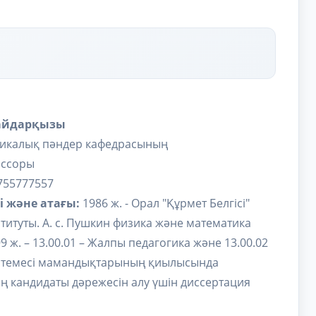
Қайдарқызы
техникалық пәндер кафедрасының
ессоры
755777557
і және атағы:
1986 ж. - Орал "Құрмет Белгісі"
титуты. А. с. Пушкин физика және математика
ж. – 13.00.01 – Жалпы педагогика және 13.00.02
істемесі мамандықтарының қиылысында
 кандидаты дәрежесін алу үшін диссертация