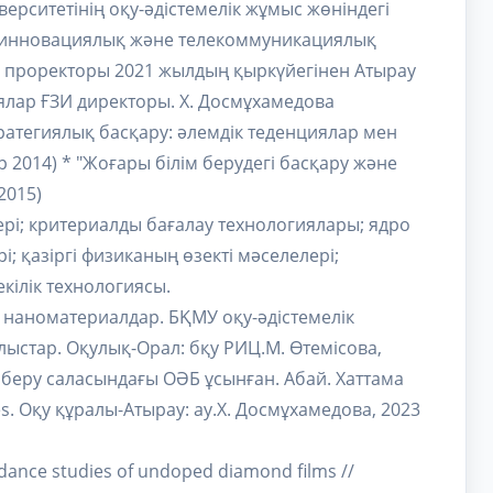
ерситетінің оқу-әдістемелік жұмыс жөніндегі
н инновациялық және телекоммуникациялық
гі проректоры 2021 жылдың қыркүйегінен Атырау
ялар ҒЗИ директоры. Х. Досмұхамедова
тратегиялық басқару: әлемдік теденциялар мен
р 2014) * "Жоғары білім берудегі басқару және
2015)
рі; критериалды бағалау технологиялары; ядро
; қазіргі физиканың өзекті мәселелері;
кілік технологиясы.
 наноматериалдар. БҚМУ оқу-әдістемелік
лыстар. Оқулық-Орал: бқу РИЦ.М. Өтемісова,
 беру саласындағы ОӘБ ұсынған. Абай. Хаттама
les. Оқу құралы-Атырау: ау.Х. Досмұхамедова, 2023
dance studies of undoped diamond films //