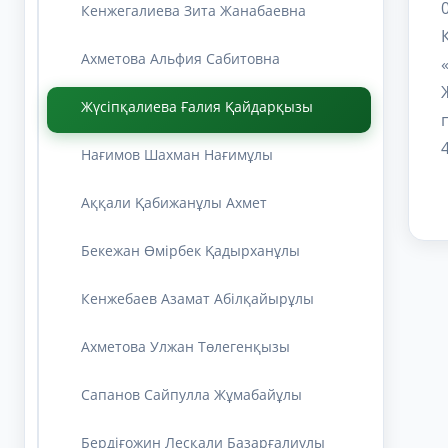
Кенжегалиева Зита Жанабаевна
Ахметова Альфия Сабитовна
Жүсіпқалиева Ғалия Қайдарқызы
Нағимов Шахман Нағимұлы
Аққали Қабижанұлы Ахмет
Бекежан Өмірбек Қадырханұлы
Кенжебаев Азамат Абілқайырұлы
Ахметова Улжан Төлегенқызы
Сапанов Сайпулла Жұмабайұлы
Бердіғожин Лесқали Базарғалиұлы