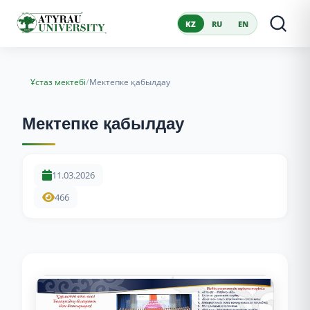
KZ
RU
EN
/
Ұстаз мектебі
Мектепке қабылдау
Мектепке қабылдау
11.03.2026
466