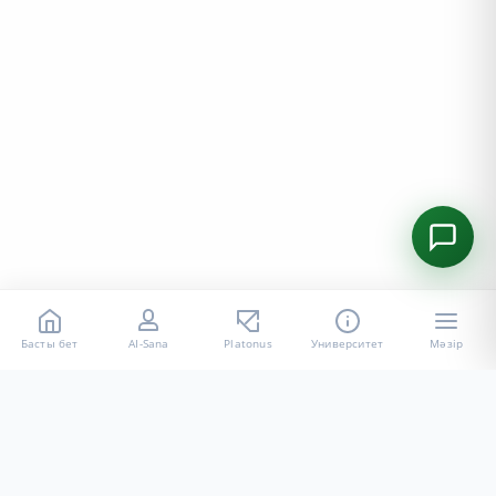
Басты бет
AI-Sana
Platonus
Университет
Мәзір