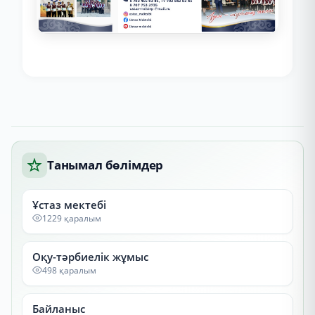
Танымал бөлімдер
Ұстаз мектебі
1229 қаралым
Оқу-тәрбиелік жұмыс
498 қаралым
Байланыс