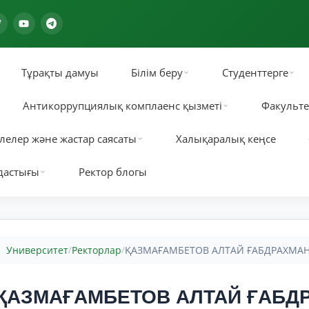
Тұрақты дамуы
Білім беру
Студенттерге
Антикоррупциялық комплаенс қызметі
Факульте
лелер және жастар саясаты
Халықаралық кеңсе
дастығы
Ректор блогы
Университет
Ректорлар
ҚАЗМАҒАМБЕТОВ АЛТАЙ ҒАБДРАХМА
/
/
ҚАЗМАҒАМБЕТОВ АЛТАЙ ҒАБД