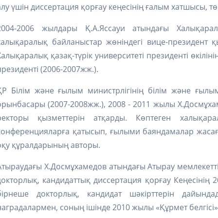
алу үшін диссертация қорғау кеңесінің ғалым хатшысы, т
2004-2006 жылдары Қ.А.Яссауи атындағы Халықарал
халықаралық байланыстар жөніндегі вице-президент қы
Халықаралық қазақ-түрік университеті президенті өкілін
президенті (2006-2007жж.).
ҚР Білім және ғылым министрлігінің білім және ғылы
орынбасары (2007-2008жж.), 2008 - 2011 жылы Х.Досмұха
ректоры қызметтерін атқарды. Көптеген халықар
конференцияларға қатысып, ғылыми баяндамалар жасаға
оқу құралдарының авторы.
Атыраудағы Х.Досмұхамедов атындағы Атырау мемлекетті
докторлық, кандидаттық диссертация қорғау Кеңесінің 
бірнеше докторлық, кандидат шәкірттерін дайында
наградалармен, соның ішінде 2010 жылы «Құрмет белгісі