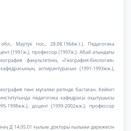
, Мартук пос., 28.08.1964ж.т.). Педагогика
ент (1991ж.), профессор (1997ж.). Абай атындағы
еография факультетінің «География-биология»
кафедрасының аспирантурасын (1991-1993жж.),
графия пəнi мұғалiмi ретiнде бастаған. Кейiнгi
институтында педагогика кафедрасы оқытушысы
995-1998жж.), доцент (1999-2002жж.), профессор
інің Д 14.05.01 ғылым докторы ғылыми дәрежесін