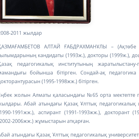
2008-2011 жылдар
ҚАЗМАҒАМБЕТОВ АЛТАЙ ҒАБДРАХМАНҰЛЫ – (Ақтөбе обл.
ғылымдарының кандидаты (1993ж.), докторы (1999ж.), доц
Қазақ педагогикалық институтының жаратылыстану-г
мамандығы бойынша бітірген. Сондай-ақ педагогика 
докторантурасын (1995-1998жж.) бітірген.
Еңбек жолын Алматы қаласындағы №65 орта мектепте гео
жылдары. Абай атындағы Қазақ Ұлттық педагогикалық 
(1990-1991жж.), аспирант (1991-1993жж.), докторант (1
(2002-2006жж.) жұмыстарын атқарған.
Абай атындағы Қазақ Ұлттық педагогикалық университет