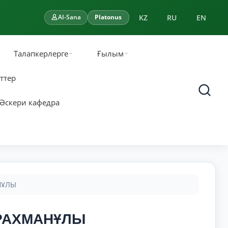
KZ
RU
EN
AI-Sana
Platonus
Талапкерлерге
Ғылым
ттер
Әскери кафедра
НҰЛЫ
РАХМАНҰЛЫ