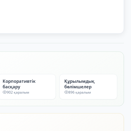
Корпоративтік
Құрылымдық
басқару
бөлімшелер
902 қаралым
896 қаралым