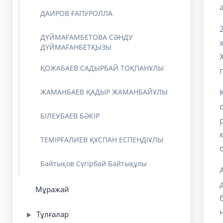
ДАИРОВ ҒАПУРОЛЛА
ДҮЙМАҒАМБЕТОВА СӘНДУ
ДҮЙМАҒАНБЕТҚЫЗЫ
ҚОЖАБАЕВ САДЫРБАЙ ТОҚПАНҰЛЫ
ЖАМАНБАЕВ ҚАДЫР ЖАМАНБАЙҰЛЫ
БІЛЕУБАЕВ БӘКІР
ТЕМІРҒАЛИЕВ ҚҰСПАН ЕСПЕНДІҰЛЫ
Байтықов Сүгірбай Байтықұлы
Мұражай
Тұлғалар
▶