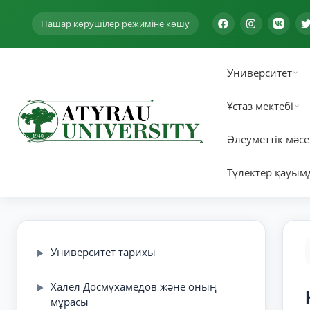
Нашар көрушілер режиміне көшу
Университет
Ұстаз мектебі
Әлеуметтік мәсе
Түлектер қауым
Университет тарихы
▶
Халел Досмұхамедов және оның
▶
мұрасы