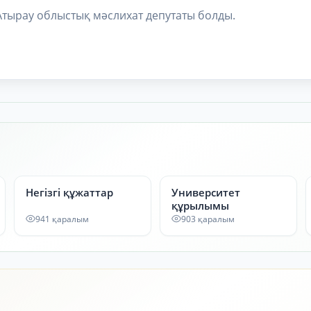
Атырау облыстық мәслихат депутаты болды.
Негізгі құжаттар
Университет
құрылымы
941 қаралым
903 қаралым