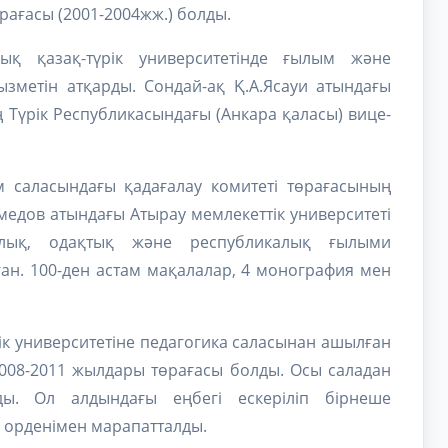
өрағасы (2001-2004жж.) болды.
ық қазақ-түрік университетінде ғылым және
зметін атқарды. Сондай-ақ Қ.А.Ясауи атындағы
ің Түрік Республикасындағы (Анкара қаласы) вице-
м саласындағы қадағалау комитеті төрағасының
медов атындағы Атырау мемлекеттік университеті
алық, одақтық және республикалық ғылыми
н. 100-ден астам мақалалар, 4 монография мен
к университетіне педагогика саласынан ашылған
2008-2011 жылдары төрағасы болды. Осы саладан
ды. Ол алдындағы еңбегі ескеріліп бірнеше
» орденімен марапатталды.