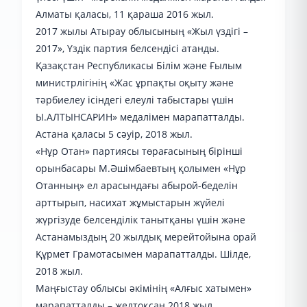
Алматы қаласы, 11 қараша 2016 жыл.
2017 жылы Атырау облысының «Жыл үздігі –
2017», Үздік партия белсендісі атанды.
Қазақстан Республикасы Білім және Ғылым
министрлігінің «Жас ұрпақты оқыту және
тәрбиелеу ісіндегі елеулі табыстары үшін
Ы.АЛТЫНСАРИН» медалімен марапатталды.
Астана қаласы 5 сәуір, 2018 жыл.
«Нұр Отан» партиясы төрағасының бірінші
орынбасары М.Әшімбаевтың қолымен «Нұр
Отанның» ел арасындағы абырой-беделін
арттырып, насихат жұмыстарын жүйелі
жүргізуде белсенділік танытқаны үшін және
Астанамыздың 20 жылдық мерейтойына орай
Құрмет Грамотасымен марапатталды. Шілде,
2018 жыл.
Маңғыстау облысы әкімінің «Алғыс хатымен»
марапатталды – желтоқсан 2018 жыл.