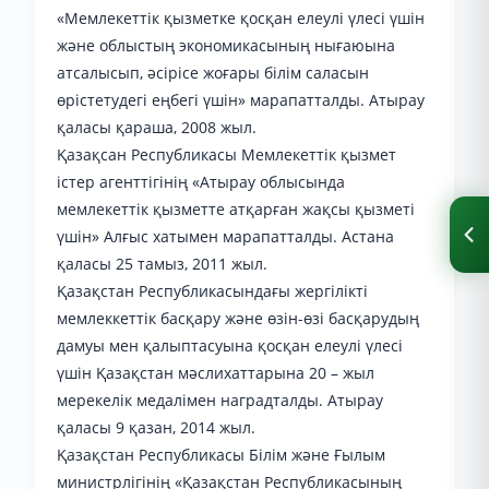
«Мемлекеттік қызметке қосқан елеулі үлесі үшін
және облыстың экономикасының нығаюына
атсалысып, әсірісе жоғары білім саласын
өрістетудегі еңбегі үшін» марапатталды. Атырау
қаласы қараша, 2008 жыл.
Қазақсан Республикасы Мемлекеттік қызмет
істер агенттігінің «Атырау облысында
мемлекеттік қызметте атқарған жақсы қызметі
үшін» Алғыс хатымен марапатталды. Астана
қаласы 25 тамыз, 2011 жыл.
Қазақстан Республикасындағы жергілікті
мемлеккеттік басқару және өзін-өзі басқарудың
дамуы мен қалыптасуына қосқан елеулі үлесі
үшін Қазақстан мәслихаттарына 20 – жыл
мерекелік медалімен наградталды. Атырау
қаласы 9 қазан, 2014 жыл.
Қазақстан Республикасы Білім және Ғылым
министрлігінің «Қазақстан Республикасының