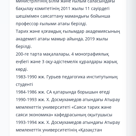
министрлігінің Білім және ғылым саласындағы
бақылау комитетінің 2011 жылы 11 сәуірдегі
шешімімен саясаттану мамандығы бойынша
профессор ғылыми атағы берілді.
Тарих және қоғамдық ғылымдар академиясының
академигі атағы мамыр айында, 2019 жылы
берілді.
200-ге тарта мақалалары, 4 монографиялық
еңбегі және 3 оқу-әдістемелік құралдары жарық
көрді.
1983-1990 жж. Гурьев педагогика институтының
студенті
1984-1986 жж. СА қатарында борышын өтеді
1990-1993 жж. Х. Досмухамедов атындағы Атырау
мемлекеттік университеті «Саяси тарих және
саяси экономика» кафедрасының оқытушысы
1993-1994 жж. Х. Досмухамедов атындағы Атырау
мемлекеттік университетінің «Қазақстан