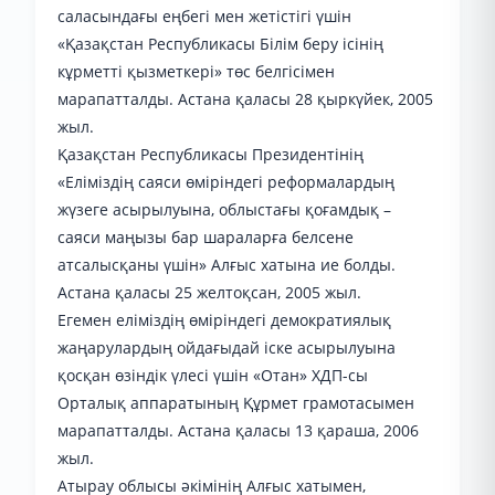
саласындағы еңбегі мен жетістігі үшін
«Қазақстан Республикасы Білім беру ісінің
кұрметті қызметкері» төс белгісімен
марапатталды. Астана қаласы 28 қыркүйек, 2005
жыл.
Қазақстан Республикасы Президентінің
«Еліміздің саяси өміріндегі реформалардың
жүзеге асырылуына, облыстағы қоғамдық –
саяси маңызы бар шараларға белсене
атсалысқаны үшін» Алғыс хатына ие болды.
Астана қаласы 25 желтоқсан, 2005 жыл.
Егемен еліміздің өміріндегі демократиялық
жаңарулардың ойдағыдай іске асырылуына
қосқан өзіндік үлесі үшін «Отан» ХДП-сы
Орталық аппаратының Құрмет грамотасымен
марапатталды. Астана қаласы 13 қараша, 2006
жыл.
Атырау облысы әкімінің Алғыс хатымен,