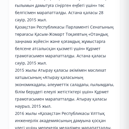
ғылымын дамытуға сіңірген еңбегі үшін» төс
белгісімен марапатталды. Астана қаласы 28
сәуір, 2015 жыл.
Қазақстан Республикасы Парламенті Сенатының
төрағасы Қасым-Жомарт Тоқаевтың «Отандық
заңнама жүйесін және қоғамдық жұмыстарға
белсене атсалысқан қызметі үшін» Құрмет
грамотасымен марапатталды. Астана қаласы
сәуір, 2015 жыл.
2015 жылы Атырау қаласы әкімімен мәслихат
хатшысының «Атырау қаласының
экономикадағы, әлеуметтік саладағы, ғылымдағы,
білім берудегі елеулі жетістіктері үшін» Құрмет
грамотасымен марапатталды. Атырау қаласы
наурыз, 2015 жыл.
2016 жылы «Қазақстан Республикасы Ұлттық
инженерлік академиясының дамуына қосқан
үлесі үшін» мерекелік медалімен марапатталды.