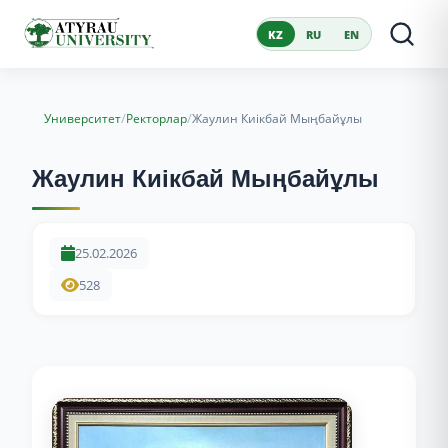
KZ
RU
EN
/
/
Университет
Ректорлар
Жаулин Киікбай Мыңбайұлы
Жаулин Киікбай Мыңбайұлы
25.02.2026
528