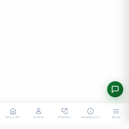
Басты бет
AI-Sana
Platonus
Университет
Мәзір