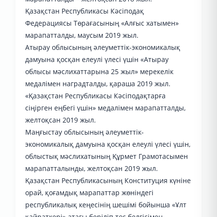
Қазақстан Республикасы Кәсіподақ
Федерациясы Төрағасының «Алғыс хатымен»
марапатталды, маусым 2019 жыл.
Атырау облысының әлеуметтік-экономикалық
дамуына қосқан елеулі үлесі үшін «Атырау
облысы мәслихаттарына 25 жыл» мерекелік
медалімен наградталды, қараша 2019 жыл.
«Қазақстан Республикасы Кәсіподақтарға
сіңірген еңбегі үшін» медалімен марапатталды,
желтоқсан 2019 жыл.
Маңғыстау облысының әлеуметтік-
экономикалық дамуына қосқан елеулі үлесі үшін,
облыстық мәслихатының Құрмет Грамотасымен
марапатталынды, желтоқсан 2019 жыл.
Қазақстан Республикасының Конституция күніне
орай, қоғамдық марапаттар жөніндегі
республикалық кеңесінің шешімі бойынша «Ұлт
қайраткері» атағы беріліп төс белгісімен