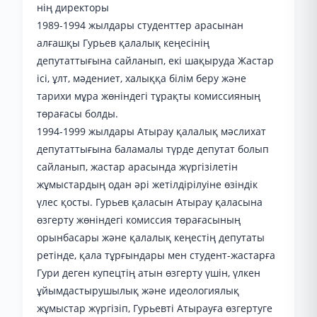
нің директоры
1989-1994 жылдары студенттер арасынан
алғашқы Гурьев қалалық кеңесінің
депутаттығына сайланып, екі шақыруда Жастар
ісі, ұлт, мәдениет, халыққа білім беру және
тарихи мұра жөніндегі тұрақты комиссияның
төрағасы болды.
1994-1999 жылдары Атырау қалалық мәслихат
депутаттығына баламалы түрде депутат болып
сайланып, жастар арасында жүргізілетін
жұмыстардың одан әрі жетілдірілуіне өзіндік
үлес қосты. Гурьев қаласын Атырау қаласына
өзгерту жөніндегі комиссия төрағасының
орынбасары және қалалық кеңестің депутаты
ретінде, қала тұрғындары мен студент-жастарға
Гури деген купецтің атын өзгерту үшін, үлкен
ұйымдастырушылық және идеологиялық
жұмыстар жүргізіп, Гурьевті Атырауға өзгертуге