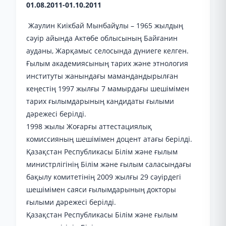
01.08.2011-01.10.2011
Жаулин Киікбай Мынбайұлы – 1965 жылдың
сәуір айында Актөбе облысының Байғанин
ауданы, Жарқамыс селосында дүниеге келген.
Ғылым академиясының тарих және этнология
институты жанындағы мамандандырылған
кеңестің 1997 жылғы 7 мамырдағы шешімімен
тарих ғылымдарының кандидаты ғылыми
дәрежесі берілді.
1998 жылы Жоғарғы аттестациялық
комиссияның шешімімен доцент атағы берілді.
Қазақстан Республикасы Білім және ғылым
министрлігінің Білім және ғылым саласындағы
бақылу комитетінің 2009 жылғы 29 сәуірдегі
шешімімен саяси ғылымдарының докторы
ғылыми дәрежесі берілді.
Қазақстан Республикасы Білім және ғылым