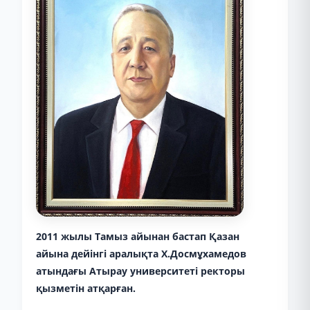
2011 жылы Тамыз айынан бастап Қазан
айына дейінгі аралықта Х.Досмұхамедов
атындағы Атырау университеті ректоры
қызметін атқарған.