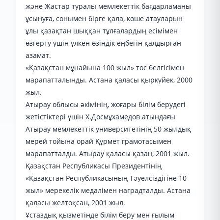
және Жастар туралы мемлекеттік бағдарламаны
ұсынуға, сонымен бірге қала, көше атауларын
ұлы қазақтан шыққан тұлғалардың есімімен
өзгерту үшін үлкен өзіндік еңбегін қалдырған
азамат.
«Қазақстан мұнайына 100 жыл» төс белгісімен
марапатталынды. Астана қаласы қыркүйек, 2000
жыл.
Атырау облысы әкімінің, жоғары білім берудегі
жетістіктері үшін Х.Досмұхамедов атындағы
Атырау мемлекеттік университетінің 50 жылдық
мерей тойына орай Құрмет грамотасымен
марапатталды. Атырау қаласы қазан, 2001 жыл.
Қазақстан Республикасы Президентінің
«Қазақстан Республикасының Тәуелсіздігіне 10
жыл» мерекелік медалімен наградталды. Астана
қаласы желтоқсан, 2001 жыл.
Ұстаздық қызметінде білім беру мен ғылым