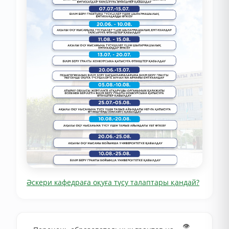
Әскери кафедраға оқуға түсу талаптары қандай?
👁️