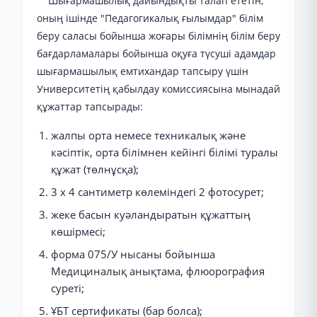
Шығармашылық дайындықты талап ететін,
оның ішінде "Педагогикалық ғылымдар" білім
беру саласы бойынша жоғары білімнің білім беру
бағдарламалары бойынша оқуға түсуші адамдар
шығармашылық емтихандар тапсыру үшін
Университетің қабылдау комиссиясына мынадай
құжаттар тапсырады:
жалпы орта немесе техникалық және
кәсіптік, орта білімнен кейінгі білімі туралы
құжат (төлнұсқа);
3 x 4 сантиметр көлеміндегі 2 фотосурет;
жеке басын куәландыратын құжаттың
көшірмесі;
форма 075/У нысаны бойынша
Медициналық анықтама, флюорография
суреті;
ҰБТ сертификаты (бар болса);