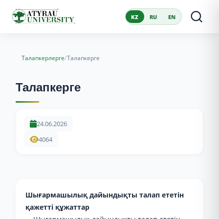
KZ
RU
EN
/
Талапкерлерге
Талапкерге
Талапкерге
24.06.2026
4064
Шығармашылық дайындықты талап ететін
қажетті құжаттар