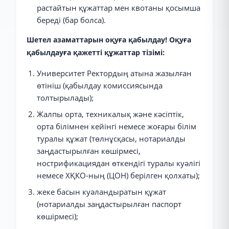
растайтын құжаттар мен квотаны қосымша
береді (бар болса).
Шетел азаматтарын оқуға қабылдау! Оқуға
қабылдауға қажетті құжаттар тізімі:
Университет Ректордың атына жазылған
өтініш (қабылдау комиссиясында
толтырылады);
Жалпы орта, техникалық және кәсіптік,
орта білімнен кейінгі немесе жоғары білім
туралы құжат (төлнұсқасы, нотариалды
заңдастырылған көшірмесі,
нострификациядан өткендігі туралы куәлігі
немесе ХҚКО-ның (ЦОН) берілген қолхаты);
жеке басын куәландыратын құжат
(нотариалды заңдастырылған паспорт
көшірмесі);