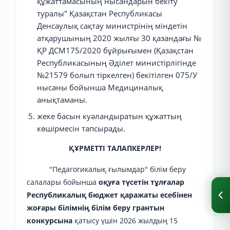
құжаттамасының нысандарын бекіту
туралы" Қазақстан Республикасы
Денсаулық сақтау министрінің міндетін
атқарушының 2020 жылғы 30 қазандағы №
ҚР ДСМ175/2020 бұйрығымен (Қазақстан
Республикасының Әділет министірлігінде
№21579 болып тіркелген) бекітілген 075/У
нысаны бойынша Медициналық
анықтаманы.
жеке басын куәландыратын құжаттың
көшірмесін тапсырады.
ҚҰРМЕТТІ ТАЛАПКЕРЛЕР!
"Педагогикалық ғылымдар" білім беру
салалары бойынша
оқуға түсетін тұлғалар
Республикалық бюджет қаражаты есебінен
жоғары білімнің білім беру грантын
конкурсына
қатысу үшін 2026 жылдың 15