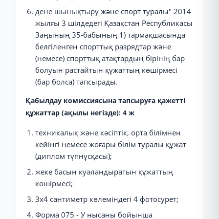
дене шынықтыру және спорт туралы" 2014
жылғы 3 шілдедегі Қазақстан Республикасы
Заңының 35-бабының 1) тармақшасында
белгіленген спорттық разрядтар және
(немесе) спорттық атақтардың бірінің бар
болуын растайтын құжаттың көшірмесі
(бар болса) тапсырады.
Қабылдау комиссиясына тапсыруға қажетті
құжаттар (ақылы негізде): 4 ж
техникалық және кәсіптік, орта білімнен
кейінгі немесе жоғары білім туралы құжат
(диплом түпнұсқасы);
жеке басын куәландыратын құжаттың
көшірмесі;
3x4 сантиметр көлеміндегі 4 фотосурет;
Форма 075 - У нысаны бойынша