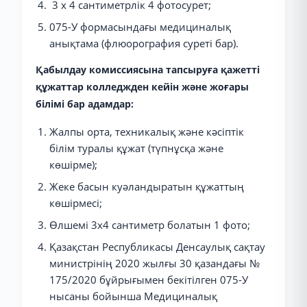
3 х 4 сантиметрлік 4 фотосурет;
075-У формасындағы медициналық
анықтама (флюорография суреті бар).
Қабылдау комиссиясына тапсыруға қажетті
құжаттар колледжден кейін және жоғары
білімі бар адамдар:
Жалпы орта, техникалық және кәсіптік
білім туралы құжат (түпнұсқа және
көшірме);
Жеке басын куәландыратын құжаттың
көшірмесі;
Өлшемі 3х4 сантиметр болатын 1 фото;
Қазақстан Республикасы Денсаулық сақтау
министрінің 2020 жылғы 30 қазандағы №
175/2020 бұйрығымен бекітілген 075-У
нысаны бойынша Медициналық