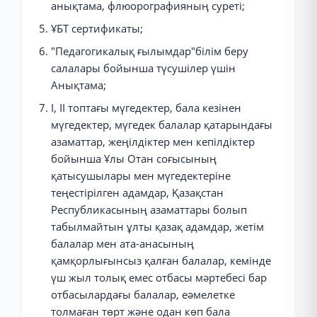
анықтама, флюорографияның суреті;
ҰБТ сертификаты;
"Педагогикалық ғылымдар"білім беру
салалары бойынша түсушілер үшін
Анықтама;
I, II топтағы мүгедектер, бала кезінен
мүгедектер, мүгедек балалар қатарындағы
азаматтар, жеңілдіктер мен кепілдіктер
бойынша Ұлы Отан соғысының
қатысушылары мен мүгедектеріне
теңестірілген адамдар, Қазақстан
Республикасының азаматтары болып
табылмайтын ұлты қазақ адамдар, жетім
балалар мен ата-анасының
қамқорлығынсыз қалған балалар, кемінде
үш жыл толық емес отбасы мәртебесі бар
отбасылардағы балалар, еәмелетке
толмаған төрт және одан көп бала