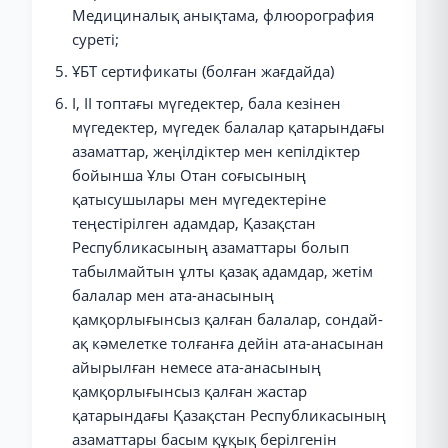
Медициналық анықтама, флюорография
суреті;
ҰБТ сертификаты (болған жағдайда)
I, II топтағы мүгедектер, бала кезінен
мүгедектер, мүгедек балалар қатарындағы
азаматтар, жеңілдіктер мен кепілдіктер
бойынша Ұлы Отан соғысының
қатысушылары мен мүгедектеріне
теңестірілген адамдар, Қазақстан
Республикасының азаматтары болып
табылмайтын ұлты қазақ адамдар, жетім
балалар мен ата-анасының
қамқорлығынсыз қалған балалар, сондай-
ақ кәмелетке толғанға дейін ата-анасынан
айырылған немесе ата-анасының
қамқорлығынсыз қалған жастар
қатарындағы Қазақстан Республикасының
азаматтары басым құқық берілгенін