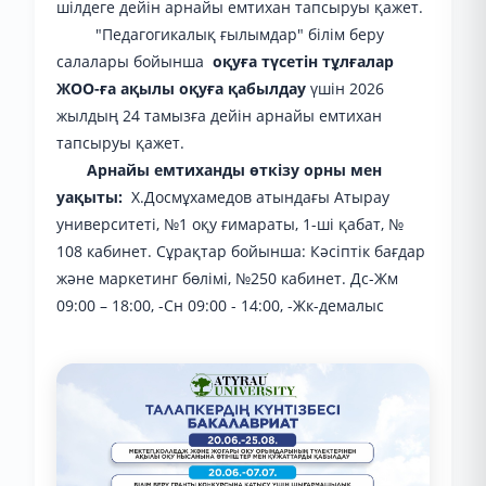
шілдеге дейін арнайы емтихан тапсыруы қажет.
"Педагогикалық ғылымдар" білім беру
салалары бойынша
оқуға түсетін тұлғалар
ЖОО-ға ақылы оқуға қабылдау
үшін 2026
жылдың 24 тамызға дейін арнайы емтихан
тапсыруы қажет.
Арнайы емтиханды өткізу орны мен
уақыты:
Х.Досмұхамедов атындағы Атырау
университеті, №1 оқу ғимараты, 1-ші қабат, №
108 кабинет. Сұрақтар бойынша: Кәсіптік бағдар
және маркетинг бөлімі, №250 кабинет. Дс-Жм
09:00 – 18:00, -Сн 09:00 - 14:00, -Жк-демалыс