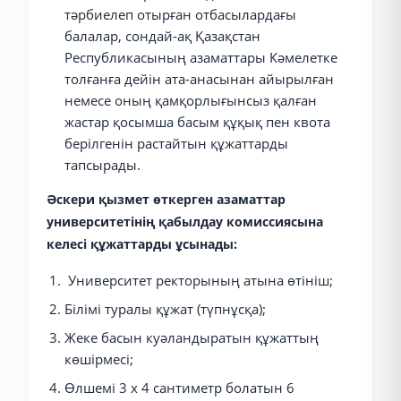
тәрбиелеп отырған отбасылардағы
балалар, сондай-ақ Қазақстан
Республикасының азаматтары Кәмелетке
толғанға дейін ата-анасынан айырылған
немесе оның қамқорлығынсыз қалған
жастар қосымша басым құқық пен квота
берілгенін растайтын құжаттарды
тапсырады.
Әскери қызмет өткерген азаматтар
университетінің қабылдау комиссиясына
келесі құжаттарды ұсынады:
Университет ректорының атына өтініш;
Білімі туралы құжат (түпнұсқа);
Жеке басын куәландыратын құжаттың
көшірмесі;
Өлшемі 3 x 4 сантиметр болатын 6