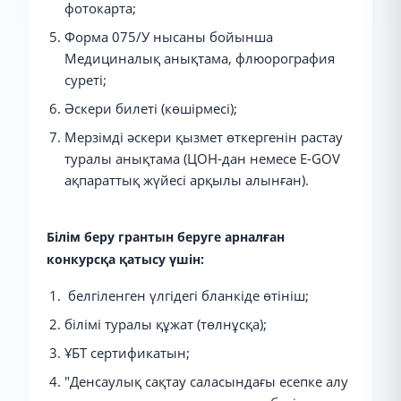
фотокарта;
Форма 075/У нысаны бойынша
Медициналық анықтама, флюорография
суреті;
Әскери билеті (көшірмесі);
Мерзімді әскери қызмет өткергенін растау
туралы анықтама (ЦОН-дан немесе E-GOV
ақпараттық жүйесі арқылы алынған).
Білім беру грантын беруге арналған
конкурсқа қатысу үшін:
белгіленген үлгідегі бланкіде өтініш;
білімі туралы құжат (төлнұсқа);
ҰБТ сертификатын;
"Денсаулық сақтау саласындағы есепке алу