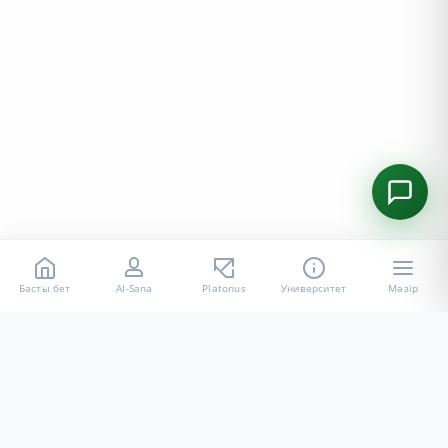
Басты бет
AI-Sana
Platonus
Университет
Мәзір