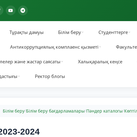
Тұрақты дамуы
Білім беру
Студенттерге
Антикоррупциялық комплаенс қызметі
Факульте
лелер және жастар саясаты
Халықаралық кеңсе
дастығы
Ректор блогы
Білім беру
Білім беру бағдарламалары
Пәндер каталогы
Көптіл
/
/
/
2023-2024