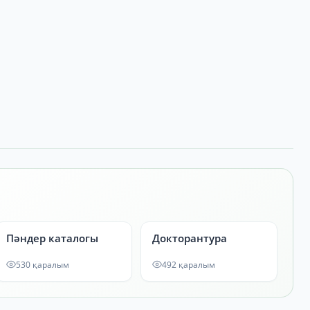
Пәндер каталогы
Докторантура
530 қаралым
492 қаралым