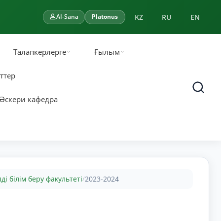
KZ
RU
EN
AI-Sana
Platonus
Талапкерлерге
Ғылым
ттер
Әскери кафедра
ді білім беру факультеті
2023-2024
/