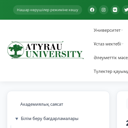
Нашар көрушілер режиміне көшу
Университет
Ұстаз мектебі
Әлеуметтік мәсе
Түлектер қауым
Академиялық саясат
Білім беру бағдарламалары
▼