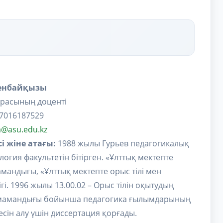
сенбайқызы
расының доценті
7016187529
a@asu.edu.kz
і жіне атағы:
1988 жылы Гурьев педагогикалық
огия факультетін бітірген. «Ұлттық мектепте
амандығы, «Ұлттық мектепте орыс тілі мен
лігі. 1996 жылы 13.00.02 – Орыс тілін оқытудың
і мамандығы бойынша педагогика ғылымдарының
сін алу үшін диссертация қорғады.