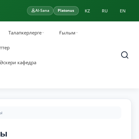
KZ
RU
EN
AI-Sana
Platonus
Талапкерлерге
Ғылым
ттер
Әскери кафедра
ы
зы