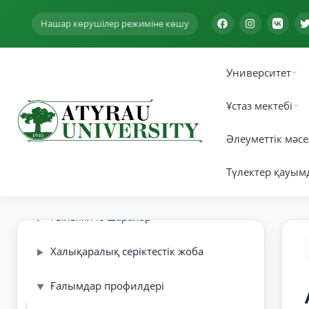
Жетекші ғылыми мектептер
▶
Нашар көрушілер режиміне көшу
Ғылыми-зерттеу институттары
▶
Университет
Профессор, қауымдастырылған
▶
профессор (доцент) ғылыми атағына
Ұстаз мектебі
ұсыну туралы
Әлеуметтік мәсе
Ғылыми ынтымақтастық
Түлектер қауым
Ғылыми жобалар
▶
Ғылыми іс-шаралар
▶
Халықаралық серіктестік жоба
▶
Ғалымдар профилдері
▼