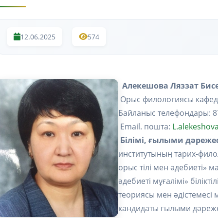
12.06.2025
574
Алекешова Ляззат Би
Орыс филологиясы кафед
Байланыс телефондары: 8
Email. пошта:
L.alekeshov
Білімі, ғылыми дәрежес
институтының тарих-филол
орыс тілі мен әдебиеті» м
әдебиеті мұғалімі» білікті
теориясы мен әдістемес
кандидаты ғылыми дәреже