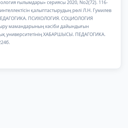
ология ғылымдары» сериясы 2020, No2(72). 116-
 интеллектісін қалыптастырудың рөлі Л.Н. Гумилев
. ПЕДАГОГИКА. ПСИХОЛОГИЯ. СОЦИОЛОГИЯ
қтыру мамандарының кәсіби дайындығын
ттық университетінің ХАБАРШЫСЫ. ПЕДАГОГИКА.
24б.