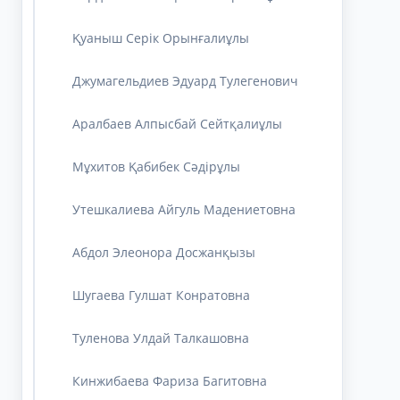
Қуаныш Серік Орынғалиұлы
Джумагельдиев Эдуард Тулегенович
Аралбаев Алпысбай Сейтқалиұлы
Мұхитов Қабибек Сәдірұлы
Утешкалиева Айгуль Мадениетовна
Абдол Элеонора Досжанқызы
Шугаева Гулшат Конратовна
Туленова Улдай Талкашовна
Кинжибаева Фариза Багитовна