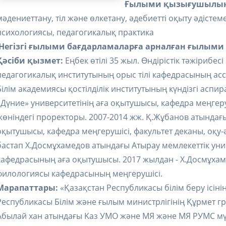
Ғылыми қызығушылы
мәдениеттану, тіл және өлкетану, әдебиетті оқыту әдістемес
психологиясы, педагогикалық практика
Негізгі ғылыми бағдарламаларға арналған ғылыми 
Қәсіби қызмет:
Еңбек өтілі 35 жыл. Өндірістік тәжірибес
педагогикалық институтының орыс тілі кафедрасының асси
Білім академиясы қостілділік институтының күндізгі аспи
«Дүние» университетінің аға оқытушысы, кафедра меңгеруш
жөніндегі проректоры. 2007-2014 жж. Қ.Жұбанов атындағы 
оқытушысы, кафедра меңгерушісі, факультет деканы, оқу-ә
бастап Х.Досмұхамедов атындағы Атырау мемлекеттік ун
кафедрасының аға оқытушысы. 2017 жылдан - Х.Досмұхам
филологиясы кафедрасының меңгерушісі.
Марапаттары:
«Қазақстан Республикасы білім беру ісінің
Республикасы Білім және ғылым министрлігінің Құрмет 
Абылай хан атындағы Kaз УMO және МЯ және MЯ РУМС мүш