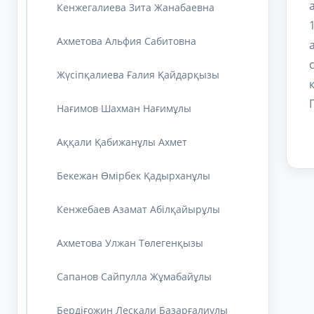
Кенжегалиева Зита Жанабаевна
Ахметова Альфия Сабитовна
Жүсіпқалиева Ғалия Қайдарқызы
Нағимов Шахман Нағимұлы
Аққали Қабижанұлы Ахмет
Бекежан Өмірбек Қадырханұлы
Кенжебаев Азамат Абілқайырұлы
Ахметова Улжан Төлегенқызы
Сапанов Сайпулла Жұмабайұлы
Бердіғожин Лесқали Базарғалиұлы