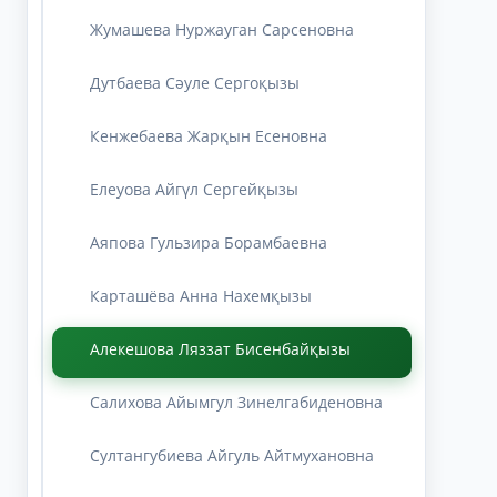
Жумашева Нуржауган Сарсеновна
Дутбаева Сәуле Сергоқызы
Кенжебаева Жарқын Есеновна
Елеуова Айгүл Сергейқызы
Аяпова Гульзира Борамбаевна
Карташёва Анна Нахемқызы
Алекешова Ляззат Бисенбайқызы
Салихова Айымгул Зинелгабиденовна
Султангубиева Айгуль Айтмухановна