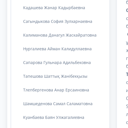
Кадашева Жанар Кадырбаевна
Сагындыкова София Зулхарнаевна
Калиманова Данагул Жаскайратовна
Нургалиева Айман Калидуллаевна
Сапарова Гульнара Адильбековна
Тапешова Шаттық Жанібекқызы
Тлепбергенова Анар Ерсаиновна
Шамшеденова Самал Саламатовна
Куанбаева Баян Улжагалиевна