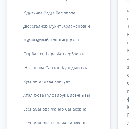
Идресова Уздук Хамиевна
Дюсегалиев Мухит Жоламанович
Жұмамұхамбетов Жәңгірхан
Cырбаева Шара Жеткербаевна
Нысанова Санжан Куандыковна
Куспангалиева Хансулу
Аталихова Гүлфайруз Бисенқызы
Есенаманова Жанар Санаковна
Есенаманова Мансия Санаковна