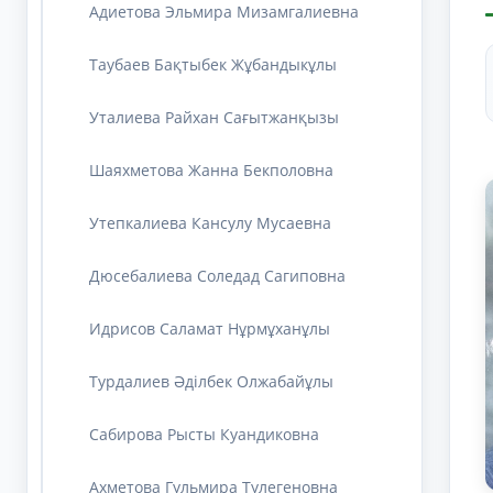
Адиетова Эльмира Мизамгалиевна
Таубаев Бақтыбек Жұбандыкұлы
Уталиева Райхан Сағытжанқызы
Шаяхметова Жанна Бекполовна
Утепкалиева Кансулу Мусаевна
Дюсебалиева Соледад Сагиповна
Идрисов Саламат Нұрмұханұлы
Турдалиев Әділбек Олжабайұлы
Сабирова Рысты Куандиковна
Ахметова Гульмира Тулегеновна