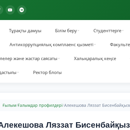
Тұрақты дамуы
Білім беру
Студенттерге
Антикоррупциялық комплаенс қызметі
Факульте
лелер және жастар саясаты
Халықаралық кеңсе
дастығы
Ректор блогы
Ғылым
Ғалымдар профилдері
Алекешова Ляззат Бисенбайқыз
/
/
Алекешова Ляззат Бисенбайқы