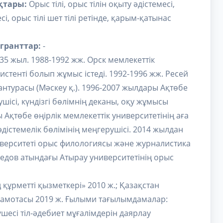
қтары:
Орыс тілі, орыс тілін оқыту әдістемесі,
і, орыс тілі шет тілі ретінде, қарым-қатынас
гранттар:
-
і 35 жыл. 1988-1992 жж. Орск мемлекеттік
стенті болып жұмыс істеді. 1992-1996 жж. Ресей
рантурасы (Мәскеу қ.). 1996-2007 жылдары Ақтөбе
ісі, күндізгі бөлімнің деканы, оқу жұмысы
Ақтөбе өңірлік мемлекеттік университетінің аға
дістемелік бөлімінің меңгерушісі. 2014 жылдан
иверситеті орыс филологиясы және журналистика
едов атындағы Атырау университетінің орыс
 құрметті қызметкері» 2010 ж.; Қазақстан
грамотасы 2019 ж. Ғылыми тағылымдамалар:
есі тіл-әдебиет мұғалімдерін даярлау