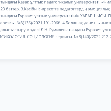
атындағы Қазақ ұлттық педагогикалық университеті. «Фил
123 беттер. 3.Кәсіби іс-әрекетте педагогтердің эмоциялық
атындағы Еуразия ұлттық университетінің ХАБАРШЫСЫ
сериясы. №3(136)/2021 191-206б. 4.Болашақ дене шыны
қалыптастыру моделі Л.Н. Гумилев атындағы Еуразия ұл
ПСИХОЛОГИЯ. СОЦИОЛОГИЯ сериясы. № 3(140)/2022 212-2