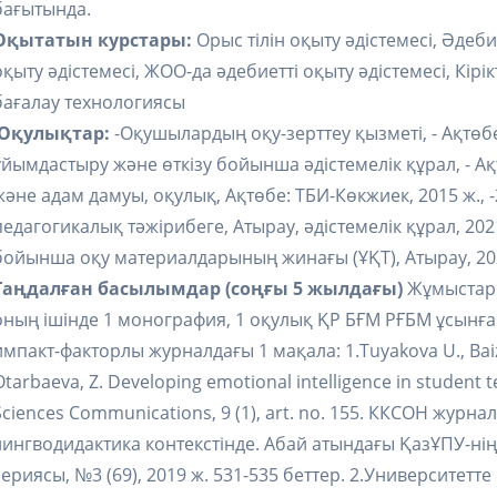
бағытында.
Оқытатын курстары:
Орыс тілін оқыту әдістемесі, Әдебие
оқыту әдістемесі, ЖОО-да әдебиетті оқыту әдістемесі, Кі
бағалау технологиясы
Оқулықтар:
-Оқушылардың оқу-зерттеу қызметі, - Ақтөб
ұйымдастыру және өткізу бойынша әдістемелік құрал, - Ақт
және адам дамуы, оқулық, Ақтөбе: ТБИ-Көкжиек, 2015 ж., 
педагогикалық тәжірибеге, Атырау, әдістемелік құрал, 2021,
бойынша оқу материалдарының жинағы (ҰҚТ), Атырау, 202
Таңдалған басылымдар (соңғы 5 жылдағы)
Жұмыстар т
оның ішінде 1 монография, 1 оқулық ҚР БҒМ РҒБМ ұсынған,
импакт-факторлы журналдағы 1 мақала: 1.Tuyakova U., Baizh
Otarbaeva, Z. Developing emotional intelligence in student t
Sciences Communications, 9 (1), art. no. 155. ККСОН жур
лингводидактика контекстінде. Абай атындағы ҚазҰПУ-
сериясы, №3 (69), 2019 ж. 531-535 беттер. 2.Университетт