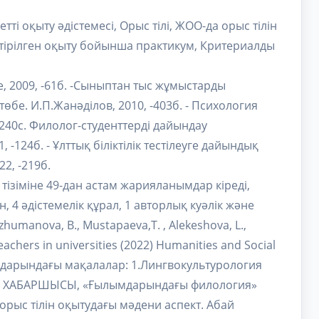
тті оқыту әдістемесі, Орыс тілі, ЖОО-да орыс тілін
ріктірілген оқыту бойынша практикум, Критериалды
е, 2009, -61б. -Сыныптан тыс жұмыстарды
өбе. И.П.Жанәділов, 2010, -403б. - Психология
-240с. Филолог-студенттерді дайындау
 -124б. - Ұлттық біліктілік тестілеуге дайындық
2, -219б.
ізіміне 49-дан астам жарияланымдар кіреді,
 4 әдістемелік құрал, 1 авторлық куәлік және
umanova, B., Mustapaeva,T. , Alekeshova, L.,
eachers in universities (2022) Humanities and Social
налдарындағы мақалалар: 1.Лингвокультурология
нің ХАБАРШЫСЫ, «Ғылымдарындағы филология»
е орыс тілін оқытудағы мәдени аспект. Абай