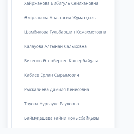
Хайржанова Бибигуль Сейлхановна
Өмірзақова Анастасия Жұматқызы
Шамбилова Гульбаршин Кожахметовна
Калауова Алтынай Салыховна
Бисенов Өтепберген Көшербайұлы
Кабиев Ерлан Сырымович
​​​​​​​Рыскалиева Дамиля Кенесовна
Тауова Нурсауле Рауловна
Баймұқашева Ғайни Қонысбайқызы
Нургалиева Гульшат Жалгабаевна