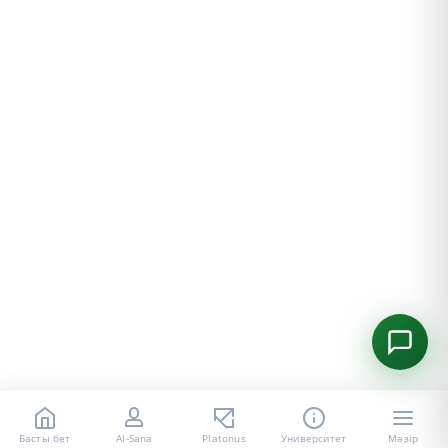
Басты бет
AI-Sana
Platonus
Университет
Мәзір