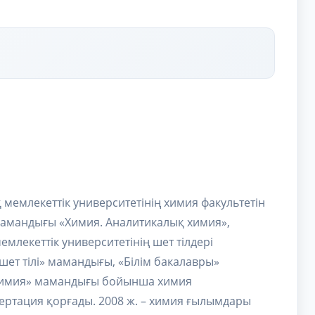
 мемлекеттік университетінің химия факультетін
. Мамандығы «Химия. Аналитикалық химия»,
емлекеттік университетінің шет тілдері
кі шет тілі» мамандығы, «Білім бакалавры»
 химия» мамандығы бойынша химия
ртация қорғады. 2008 ж. – химия ғылымдары