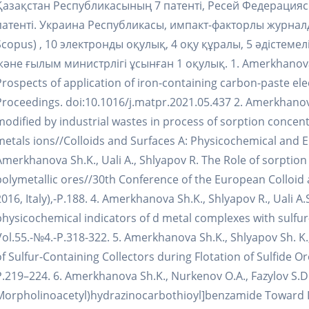
Қазақстан Республикасының 7 патенті, Ресей Федерация
патенті. Украина Республикасы, импакт-факторлы журнал
Scopus) , 10 электронды оқулық, 4 оқу құралы, 5 әдістем
және ғылым министрлігі ұсынған 1 оқулық. 1. Amerkhanova, S.,
Prospects of application of iron-containing carbon-paste ele
Proceedings. doi:10.1016/j.matpr.2021.05.437 2. Amerkhanova
modified by industrial wastes in process of sorption conce
metals ions//Colloids and Surfaces A: Physicochemical and En
Amerkhanova Sh.K., Uali А., Shlyapov R. The Role of sorption
polymetallic ores//30th Conference of the European Colloid a
2016, Italy),-P.188. 4. Amerkhanova Sh.K., Shlyapov R., Uali A
physicochemical indicators of d metal complexes with sulfur-
Vol.55.-№4.-Р.318-322. 5. Amerkhanova Sh.K., Shlyapov Sh. K.
of Sulfur-Containing Collectors during Flotation of Sulfide O
Р.219–224. 6. Amerkhanova Sh.K., Nurkenov O.A., Fazylov S.D.
Morpholinoacetyl)hydrazinocarbothioyl]benzamide Toward Iron