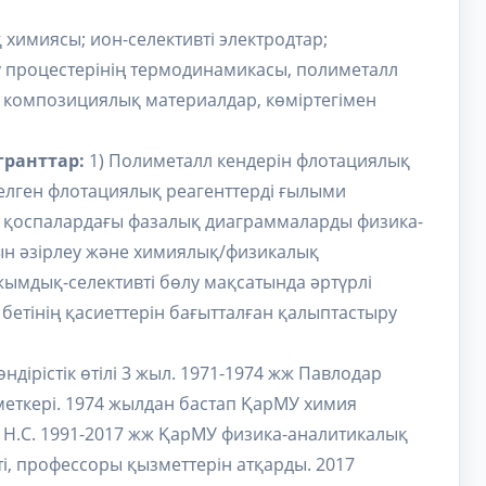
 химиясы; ион-селективті электродтар;
лу процестерінің термодинамикасы, полиметалл
, композициялық материалдар, көміртегімен
гранттар:
1) Полиметалл кендерін флотациялық
делген флотациялық реагенттерді ғылыми
нтті қоспалардағы фазалық диаграммаларды физика-
ын әзірлеу және химиялық/физикалық
ұжымдық-селективті бөлу мақсатында әртүрлі
етінің қасиеттерін бағытталған қалыптастыру
ндірістік өтілі 3 жыл. 1971-1974 жж Павлодар
еткері. 1974 жылдан бастап ҚарМУ химия
 – Н.С. 1991-2017 жж ҚарМУ физика-аналитикалық
, профессоры қызметтерін атқарды. 2017