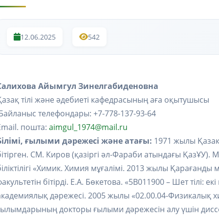
12.06.2025
542
Салихова Айымгул Зинелгабиденовна
Қазақ тілі және әдебиеті кафедрасының аға оқытушысы
Байланыс телефондары: +7-778-137-93-64
Email. пошта:
aimgul_1974@mail.ru
Білімі, ғылыми дәрежесі және атағы:
1971 жылы Қазақ
бітірген. СМ. Киров (қазіргі әл-Фараби атындағы ҚазҰУ)
біліктілігі «Химик. Химия мұғалімі. 2013 жылы Қарағанды м
факультетін бітірді. Е.А. Бөкетова. «5В011900 – Шет тілі: е
академиялық дәрежесі. 2005 жылы «02.00.04-Физикалық
ғылымдарының докторы ғылыми дәрежесін алу үшін диссе