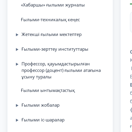
«Хабаршы» ғылыми журналы
Ғылыми-техникалық кеңес
Жетекші ғылыми мектептер
▶
Ғылыми-зерттеу институттары
▶
Профессор, қауымдастырылған
▶
профессор (доцент) ғылыми атағына
ұсыну туралы
Ғылыми ынтымақтастық
Ғылыми жобалар
▶
Ғылыми іс-шаралар
▶