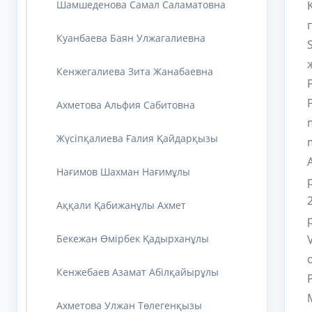
Шамшеденова Самал Саламатовна
Куанбаева Баян Улжагалиевна
Кенжегалиева Зита Жанабаевна
Ахметова Альфия Сабитовна
Жүсіпқалиева Ғалия Қайдарқызы
Нағимов Шахман Нағимұлы
Аққали Қабижанұлы Ахмет
Бекежан Өмірбек Қадырханұлы
Кенжебаев Азамат Абілқайырұлы
Ахметова Улжан Төлегенқызы