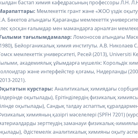
жылдан бастап химия кафедрасының профессоры Л.Н. Л.Н
Марапаттары:
Мемлекеттік грант және «ЖОО үздік оқыту
Е.А. Бөкетов атындағы Қарағанды мемлекеттік университ
үлес қосқан ғалымдар мен мамандарға арналған мемлекет
Ғылыми тағылымдамалар:
Ломоносов атындағы Мәске
(1980), Бейорганикалық химия институты. А.В. Николаев С.
Томск мемлекеттік университеті, Ресей (2013), Universiti 
Ғылыми, академиялық ұйымдарға мүшелік: Корольдік хими
коллоидтар және интерфейстер қоғамы, Нидерланды (200
(2013-2021).
Оқытатын курстары:
Аналитикалық химиядағы сорбциял
тілдерінде оқытылады), Ерітінділердің физикалық химиясы
тілінде оқытылады), Сандық талдау аспаптық құралдармен (
Физикалық химияның қазіргі мәселелері (SPFH 7201) (курс
материалдарды зерттеудің заманауи физикалық-химиялық ә
оқылады), Әдістемелік аналитикалық химияны оқыту аспект