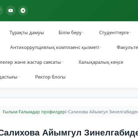
Тұрақты дамуы
Білім беру
Студенттерге
Антикоррупциялық комплаенс қызметі
Факульте
лелер және жастар саясаты
Халықаралық кеңсе
дастығы
Ректор блогы
Ғылым
Ғалымдар профилдері
Салихова Айымгул Зинелгабиде
/
/
Салихова Айымгул Зинелгабид