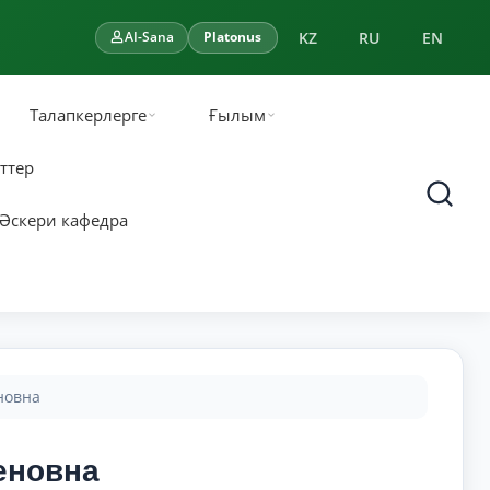
KZ
RU
EN
AI-Sana
Platonus
Талапкерлерге
Ғылым
ттер
Әскери кафедра
новна
еновна