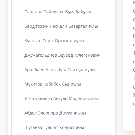
Сапанов Сайпулла Жұмабайұлы
Бердіғожин Лесқали Базарғалиұлы
Қуаныш Серік Орынғалиұлы
Джумагельдиев Эдуард Тулегенович
Аралбаев Алпысбай Сейтқалиұлы
Мұхитов Қабибек Сәдірұлы
Утешкалиева Айгуль Мадениетовна
Абдол Элеонора Досжанқызы
Шугаева Гулшат Конратовна