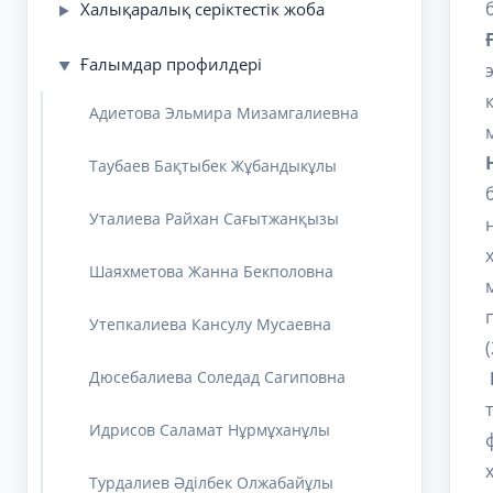
Халықаралық серіктестік жоба
▶
Ғалымдар профилдері
▼
Адиетова Эльмира Мизамгалиевна
Таубаев Бақтыбек Жұбандыкұлы
Уталиева Райхан Сағытжанқызы
Шаяхметова Жанна Бекполовна
Утепкалиева Кансулу Мусаевна
Дюсебалиева Соледад Сагиповна
Идрисов Саламат Нұрмұханұлы
Турдалиев Әділбек Олжабайұлы