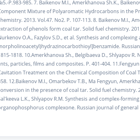
№5.-P.983-985. 7. Baikenov M.I., Amerkhanova Sh.K., Baikeno
Component Mixture of Polyaromatic Hydrocarbons in the Pres
chemistry. 2013. Vol.47. No2. P. 107-113. 8. Baikenov M.I., A
extraction of phenols form coal tar. Solid fuel chemistry. 201
Nurkenov O.A., Fazylov S.D., et al. Synthesis and complexing ab
morpholinoacetyl)hydrazinocarbothioyl]benzamide. Russian jo
1815-1818. 10.Amerkhanova Sh., Belgibaeva D., Shlyapov R. 
cnts, particles, films and composites. P. 401-404. 11.Fengyu
Cavitation Treatment on the Chemical Composition of Coal Tar.
358. 12.Baikenov M.I., Omarbekov T.B., Ma Fengyun, Amerkha
conversion in the presence of coal tar. Solid fuel chemistry.
Sal'keeva L.K., Shlyapov R.M. Synthesis and complex-forming 
organophosphorus complexone. Russian journal of general c