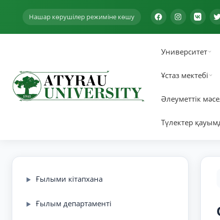
Нашар көрушілер режиміне көшу
Университет
Ұстаз мектебі
Әлеуметтік мәсе
Түлектер қауым
Ғылыми кітапхана
▶
Ғылым департаменті
▶