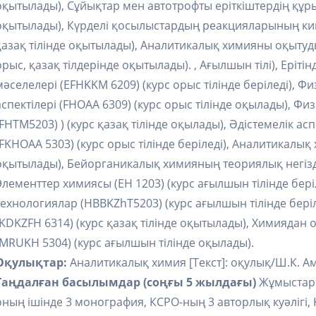
оқытылады), Сұйықтар мен автотрофты еріткіштердің құрыл
оқытылады), Күрделі қосылыстардың реакцияларының кин
қазақ тілінде оқытылады), Аналитикалық химияны оқытуды
орыс, қазақ тілдерінде оқытылады). , Ағылшын тілі), Ері
мәселелері (EFHKKM 6209) (курс орыс тілінде беріледі), 
аспектілері (FHOAA 6309) (курс орыс тілінде оқылады), 
(FHTM5203) ) (курс қазақ тілінде оқылады), Әдістемелік 
(FKHOAA 5303) (курс орыс тілінде беріледі), Аналитикалық
оқытылады), Бейорганикалық химияның теориялық негіздер
Элементтер химиясы (EH 1203) (курс ағылшын тілінде бері
технологиялар (HBBKZhT5203) (курс ағылшын тілінде беріл
(KDKZFH 6314) (курс қазақ тілінде оқытылады), Химиядан о
(MRUKH 5304) (курс ағылшын тілінде оқылады).
Оқулықтар:
Аналитикалық химия [Текст]: оқулық/Ш.К. Ам
Таңдалған басылымдар (соңғы 5 жылдағы)
Жұмыстар 
оның ішінде 3 монография, КСРО-ның 3 авторлық куәлігі,