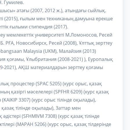
. Гумилев.
шысы» атағы (2007, 2012 ж.), атындағы сыйлық.
еті (2015), ғылым мен техниканың дамуына ерекше
тік ғылыми стипендия (2017).
у мемлекеттік университеті М.Ломоносов, Ресей
Б. РҒА, Новосибирск, Ресей (2008), Ұлттық зерттеу
Kebangsaan Malaysia (UKM), Малайзия (2013)
я қоғамы, Ұлыбритания (2008-2021) ), Еуропалық
9-2021), АҚШ материалдарын зерттеу қоғамы
ық процестер (SPAC 5205) (курс орыс, қазақ
ның қазіргі мәселелері (SPFHR 6209) (курс қазақ
KAIKIP 3307) (курс орыс тілінде оқылады),
 қазақ тілінде оқылады), Заттар мен
дістері (SFHMIVM 7308) (курс қазақ тілінде
ілері (MAPAH 5206) (курс орыс, қазақ тілдерінде