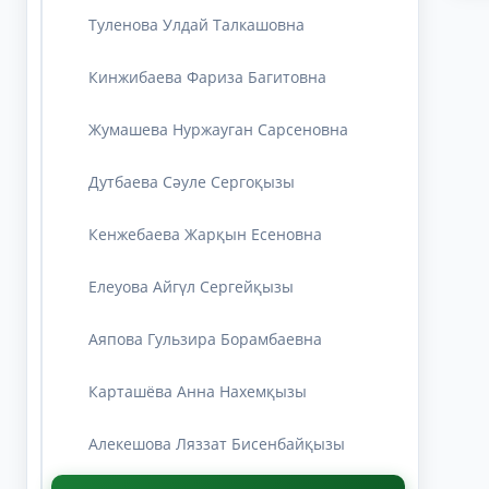
Туленова Улдай Талкашовна
Кинжибаева Фариза Багитовна
Жумашева Нуржауган Сарсеновна
Дутбаева Сәуле Сергоқызы
Кенжебаева Жарқын Есеновна
Елеуова Айгүл Сергейқызы
Аяпова Гульзира Борамбаевна
Карташёва Анна Нахемқызы
Алекешова Ляззат Бисенбайқызы