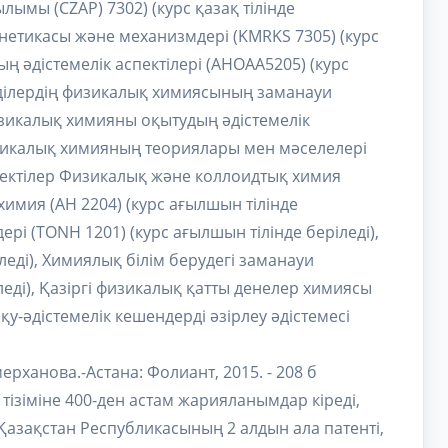
ымы (CZAP) 7302) (курс қазақ тілінде
етикасы және механизмдері (KMRKS 7305) (курс
ң әдістемелік аспектілері (AHOAA5205) (курс
тінділердің физикалық химиясының заманауи
Физикалық химияны оқытудың әдістемелік
Физикалық химияның теориялары мен мәселелері
аспектілер Физикалық және коллоидтық химия
 химия (AH 2204) (курс ағылшын тілінде
і (TONH 1201) (курс ағылшын тілінде беріледі),
леді), Химиялық білім берудегі заманауи
еді), Қазіргі физикалық қатты денелер химиясы
қу-әдістемелік кешендерді әзірлеу әдістемесі
ерханова.-Астана: Фолиант, 2015. - 208 б
тізіміне 400-ден астам жарияланымдар кіреді,
 Қазақстан Республикасының 2 алдын ала патенті,