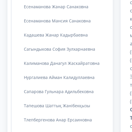
Есенаманова Жанар Санаковна
Есенаманова Мансия Санаковна
Кадашева Жанар Кадырбаевна
Сагындыкова София Зулхарнаевна
Калиманова Данагул Жаскайратовна
Нургалиева Айман Калидуллаевна
Сапарова Гульнара Адильбековна
Тапешова Шаттық Жанібекқызы
Тлепбергенова Анар Ерсаиновна