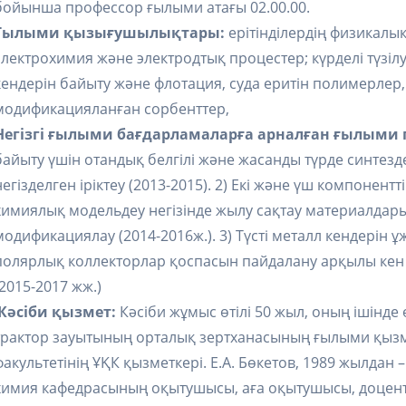
бойынша профессор ғылыми атағы 02.00.00.
Ғылыми қызығушылықтары:
ерітінділердің физикалық
электрохимия және электродтық процестер; күрделі түзі
кендерін байыту және флотация, суда еритін полимерлер
модификацияланған сорбенттер,
Негізгі ғылыми бағдарламаларға арналған ғылыми 
байыту үшін отандық белгілі және жасанды түрде синтез
негізделген іріктеу (2013-2015). 2) Екі және үш компоне
химиялық модельдеу негізінде жылу сақтау материалдар
модификациялау (2014-2016ж.). 3) Түсті металл кендерін 
полярлық коллекторлар қоспасын пайдалану арқылы кен б
(2015-2017 жж.)
Кәсіби қызмет:
Кәсіби жұмыс өтілі 50 жыл, оның ішінде ө
трактор зауытының орталық зертханасының ғылыми қызм
факультетінің ҰҚК қызметкері. Е.А. Бөкетов, 1989 жылдан
химия кафедрасының оқытушысы, аға оқытушысы, доценті