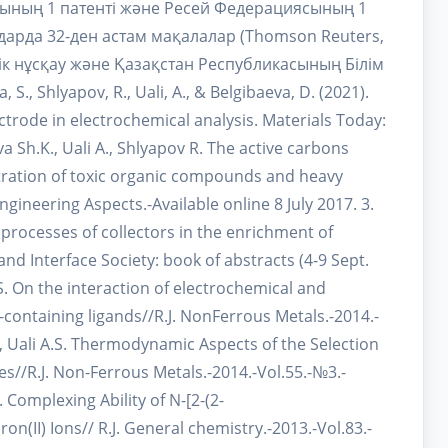
сының 1 патенті және Ресей Федерациясының 1
дарда 32-ден астам мақалалар (Thomson Reuters,
елік нұсқау және Қазақстан Республикасының Білім
 Shlyapov, R., Uali, A., & Belgibaeva, D. (2021).
ctrode in electrochemical analysis. Materials Today:
 Sh.K., Uali A., Shlyapov R. The active carbons
ntration of toxic organic compounds and heavy
gineering Aspects.-Available online 8 July 2017. 3.
 processes of collectors in the enrichment of
nd Interface Society: book of abstracts (4-9 Sept.
.S. On the interaction of electrochemical and
containing ligands//R.J. NonFerrous Metals.-2014.-
, Uali A.S. Thermodynamic Aspects of the Selection
res//R.J. Non-Ferrous Metals.-2014.-Vol.55.-№3.-
 Complexing Ability of N-[2-(2-
(II) Ions// R.J. General chemistry.-2013.-Vol.83.-