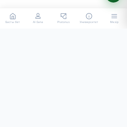
Басты бет
AI-Sana
Platonus
Университет
Мәзір
«Халел Досмұхамедов атындағы АУ» КЕ АҚ ресми интернет
ресурсы