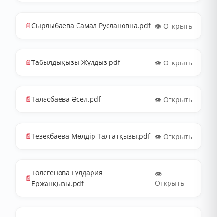
📄
Сырлыбаева Самал Руслановна.pdf
👁️ Открыть
📄
Табылдықызы Жұлдыз.pdf
👁️ Открыть
📄
Таласбаева Әсел.pdf
👁️ Открыть
📄
Тезекбаева Мөлдір Талғатқызы.pdf
👁️ Открыть
Төлегенова Гүлдария
👁️
📄
Открыть
Ержанқызы.pdf