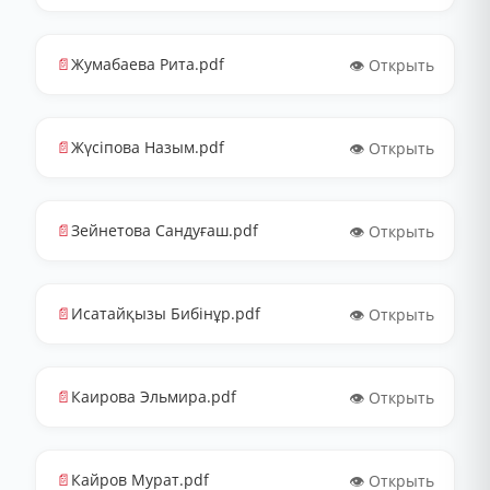
📄
Жумабаева Рита.pdf
👁️ Открыть
📄
Жүсіпова Назым.pdf
👁️ Открыть
📄
Зейнетова Сандуғаш.pdf
👁️ Открыть
📄
Исатайқызы Бибінұр.pdf
👁️ Открыть
📄
Каирова Эльмира.pdf
👁️ Открыть
📄
Кайров Мурат.pdf
👁️ Открыть