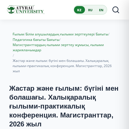
KZ
RU
EN
/
/
/
Ғылым
Білім алушылардың ғылыми зерттеулері
Бағыты
/
/
Педагогика бағыты
Бағыты
Магистранттардың ғылыми зерттеу жұмысы, ғылыми
жарияланымдар
/
Жастар және ғылым: бүгіні мен болашағы. Халықаралық
ғылыми-практикалық конференция. Магистранттар, 2026
жыл
Жастар және ғылым: бүгіні мен
болашағы. Халықаралық
ғылыми-практикалық
конференция. Магистранттар,
2026 жыл