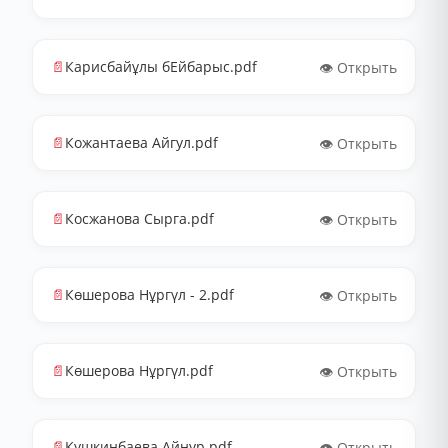
📄
Карисбайұлы бЕйбарыс.pdf
👁️ Открыть
📄
Кожантаева Айгул.pdf
👁️ Открыть
📄
Косжанова Сырга.pdf
👁️ Открыть
📄
Көшерова Нұргүл - 2.pdf
👁️ Открыть
📄
Көшерова Нұргүл.pdf
👁️ Открыть
📄
Кушкинбаева Айнур.pdf
👁️ Открыть