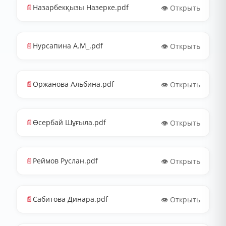
📄
Назарбекқызы Назерке.pdf
👁️ Открыть
📄
Нурсапина А.М_.pdf
👁️ Открыть
📄
Оржанова Альбина.pdf
👁️ Открыть
📄
Өсербай Шұғыла.pdf
👁️ Открыть
📄
Реймов Руслан.pdf
👁️ Открыть
📄
Сабитова Динара.pdf
👁️ Открыть