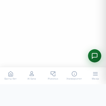
Басты бет
AI-Sana
Platonus
Университет
Мәзір