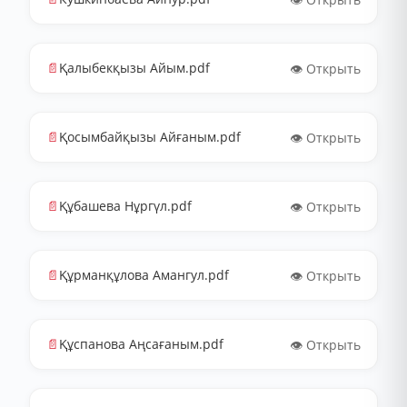
📄
Қалыбекқызы Айым.pdf
👁️ Открыть
📄
Қосымбайқызы Айғаным.pdf
👁️ Открыть
📄
Құбашева Нұргүл.pdf
👁️ Открыть
📄
Құрманқұлова Амангул.pdf
👁️ Открыть
📄
Құспанова Аңсағаным.pdf
👁️ Открыть