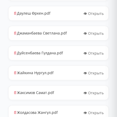
📄
Даулеш Өркен.pdf
👁️ Открыть
📄
Джаманбаева Светлана.pdf
👁️ Открыть
📄
Дүйсенбаева Гүлдана.pdf
👁️ Открыть
📄
Жайкина Нургул.pdf
👁️ Открыть
📄
Жаксимов Самат.pdf
👁️ Открыть
📄
Жолдасова Жангүл.pdf
👁️ Открыть