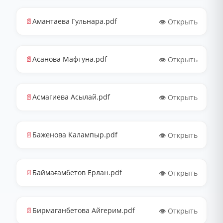
📄
Амантаева Гульнара.pdf
👁️ Открыть
📄
Асанова Мафтуна.pdf
👁️ Открыть
📄
Асмагиева Асылай.pdf
👁️ Открыть
📄
Баженова Калампыр.pdf
👁️ Открыть
📄
Баймағамбетов Ерлан.pdf
👁️ Открыть
📄
Бирмаганбетова Айгерим.pdf
👁️ Открыть