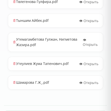
📄
Төлегенова Гүлфира.pdf
👁️ Открыть
📄
Тыншим Айбек.pdf
👁️ Открыть
Утемагамбетова Гулжан, Нигметова
👁️
📄
Открыть
Жазира.pdf
📄
Утеулиев Жума Тапенович.pdf
👁️ Открыть
📄
Шамарова Г.Ж_.pdf
👁️ Открыть