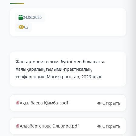
04.06.2026
62
Жастар және ғылым: бүгіні мен болашағы.
Халықаралық ғылыми-практикалық
конференция. Магистранттар, 2026 жыл
📄
Ақылбаева Қымбат.pdf
👁️ Открыть
📄
Алдабергенова Эльвира.pdf
👁️ Открыть