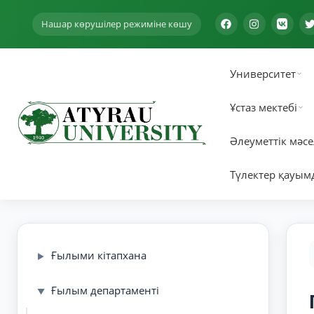
Нашар көрушілер режиміне көшу
Университет
Ұстаз мектебі
Әлеуметтік мәсе
Түлектер қауым
Ғылыми кітапхана
▶
Ғылым департаменті
▼