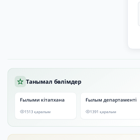
Танымал бөлімдер
Ғылыми кітапхана
Ғылым департаменті
1513 қаралым
1391 қаралым