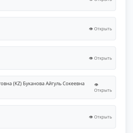
👁️ Открыть
👁️ Открыть
вна (KZ) Буканова Айгуль Сокеевна
👁️
Открыть
👁️ Открыть