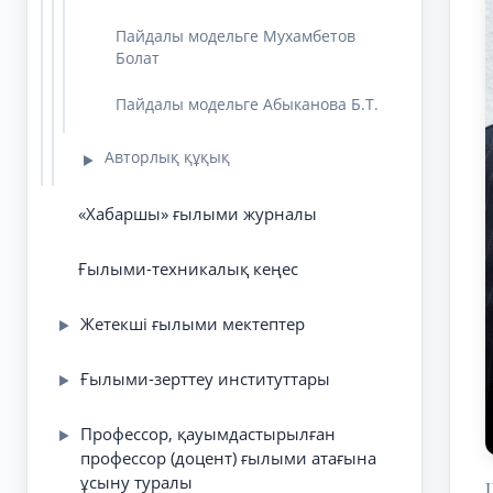
Пайдалы модельге Мухамбетов
Болат
Пайдалы модельге Абыканова Б.Т.
Авторлық құқық
▶
«Хабаршы» ғылыми журналы
Ғылыми-техникалық кеңес
Жетекші ғылыми мектептер
▶
Ғылыми-зерттеу институттары
▶
Профессор, қауымдастырылған
▶
профессор (доцент) ғылыми атағына
ұсыну туралы