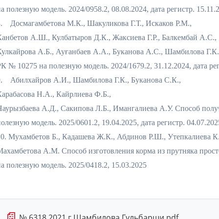
а полезную модель. 2024/0958.2, 08.08.2024, дата регистр. 15.11.
8. Досмагамбетова М.К., Шакуликова Г.Т., Искаков Р.М.,
Канбетов А.Ш., Кулбатыров Д.К., Жаксиева Г.Р., Балкембай А.С.,
Кулкайрова А.Б., Ауғанбаев А.А., Буканова А.С., Шамбилова Г.
РК № 10275 на полезную модель. 2024/1679.2, 31.12.2024, дата рег
9. Абилхайров А.И., Шамбилова Г.К., Буканова С.К.,
Карабасова Н.А., Кайрлиева Ф.Б.,
Наурызбаева А.Д., Сакипова Л.Б., Имангалиева А.У. Способ пол
олезную модель. 2025/0601.2, 19.04.2025, дата регистр. 04.07.202
10. Мухамбетов Б., Кадашева Ж.К., Абдинов Р.Ш., Утепкалиева К
Махамбетова А.М. Способ изготовления корма из прутняка простерт
на полезную модель. 2025/0418.2, 15.03.2025
📄
№ 6318 2021 г Шамбилова Гульбарши.pdf