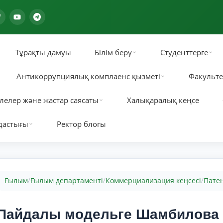
Тұрақты дамуы
Білім беру
Студенттерге
Антикоррупциялық комплаенс қызметі
Факульте
лелер және жастар саясаты
Халықаралық кеңсе
дастығы
Ректор блогы
Ғылым
Ғылым департаменті
Коммерциализация кеңсесі
Пате
/
/
/
Пайдалы модельге Шамбилова 