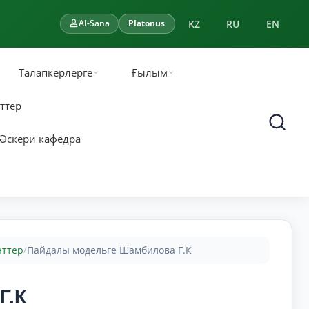
KZ
RU
EN
AI-Sana
Platonus
Талапкерлерге
Ғылым
ттер
Әскери кафедра
нттер
Пайдалы модельге Шамбилова Г.К
/
Г.К