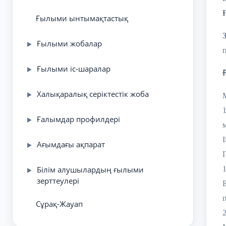
Ғылыми ынтымақтастық
Ғылыми жобалар
▶
Ғылыми іс-шаралар
▶
Халықаралық серіктестік жоба
▶
Ғалымдар профилдері
▶
Ағымдағы ақпарат
▶
Білім алушылардың ғылыми
▶
зерттеулері
п
Сұрақ-Жауап