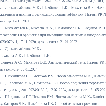
№6636 на полезную модель. 2021/0650.2, 28.06.2021, дата регистр.
3. Досмагамбетова М.К., Шамбилова Г.К., Махатова В.Е., Наукен
ржавчины и накипи с дезинфицирующим эффектом. Патент РК №668
егистр. 19.11.2021
4. Мухамбетов Б., Мусаева А.А., Шамбилова Г.К., Абдинов Р.Ш
от засоления и орошения при выращивании лесных и плодово-яго
020/0794.1, 17.11.2020, дата регистр. 21.01.2022
5. Досмагамбетова М.К.,
Ыскакова А.К., Шамбилова Г.К.,
Буканова А.С., Махатова В.Е. Антисептический гель. Патент РК №
ата регистр. 05.01.2024
6. Шакуликова Г.Т., Искаков Р.М., Досмагамбетова М.К., Шамбил
Ф.Б., Карешова Ж.К., СакиповаЛ.Б. Способ получения формиата 
олезную модель. 2024/0189.2, 12.02.2024, дата регистр. 31.05.202
7. Шакуликова Г.Т.,Искаков Р.М., Досмагамбетова М.К., Канбетов
Кулбатыров Д.К., Шамбилова Г.К. Способ очистки промышленных