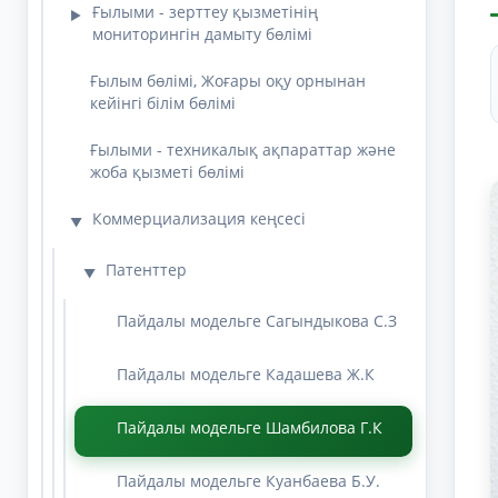
Ғылыми - зерттеу қызметінің
▶
мониторингін дамыту бөлімі
Ғылым бөлімі, Жоғары оқу орнынан
кейінгі білім бөлімі
Ғылыми - техникалық ақпараттар және
жоба қызметі бөлімі
Коммерциализация кеңсесі
▼
Патенттер
▼
Пайдалы модельге Сагындыкова С.З
Пайдалы модельге Кадашева Ж.К
Пайдалы модельге Шамбилова Г.К
Пайдалы модельге Куанбаева Б.У.