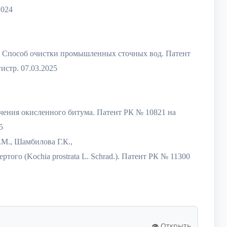
2024
К. Способ очистки промышленных сточных вод. Патент
истр. 07.03.2025
учения окисленного битума. Патент РК № 10821 на
5
.М., Шамбилова Г.К.,
ого (Kochia prostrata L. Schrad.). Патент РК № 11300
👁️ Открыть