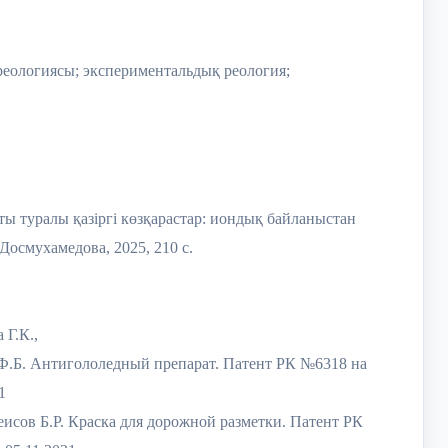
реологиясы; экспериментальдық реология;
:
ы туралы қазіргі көзқарастар: иондық байланыстан
Досмухамедова, 2025, 210 с.
 Г.К.,
Ф.Б. Антигололедный препарат. Патент РК №6318 на
1
исов Б.Р. Краска для дорожной разметки. Патент РК