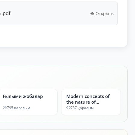
.pdf
👁️ Открыть
Ғылыми жобалар
Modern concepts of
the nature of
chemical bonding:
795 қаралым
737 қаралым
from ionic to metallic
bond