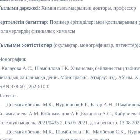
Ғылыми дәрежесі:
Химия ғылымдарының докторы, профессор
Зерттелетін бағыттар:
Полимер ерітінділері мен қоспаларының 
полимерлердің физикалық химиясы
Ғылыми жетістіктер
(
оқулықтар, монографиялар, патенттер
)
Монография:
1.Калауова А.С., Шамбилова Г.К. Химиялық байланыстың табиғат
металдық байланысқа дейін. Монография. Атырау: изд. АУ им. Х.
ISBN 978-601-262-610-0
Патенты:
1. Досмагамбетова М.К., Нурпеисов Б.Р., Базар А.Н., Шамбилова
Еслямгалиева А.М.,Койшыманов А.Б.,Буканова А.С., Кайрлиева 
олезную модель. 2021/0435.2, 05.05.2021, дата регистр. 13.08.202
2. Досмагамбетова М.К., Шамбилова Г.К., Мамбетов С.К., Нурпе