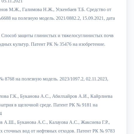
 05.11.2021
ов М.Ж., Галимова Н.Ж., Ускенбаев Т.Б. Средство от
8 на полезную модель. 2021/0882.2, 15.09.2021, дата
. Способ защиты глиниcтых и тяжелосуглинистых почв
дных культур. Патент РК № 35476 на изобретение.
 8768 на полезную модель. 2023/1097.2, 02.11.2023,
ова Г.К., Буканова А.С., Абилхайров А.И., Кайрлиева
натрия в щелочной среде. Патент РК № 9181 на
4
 А.Ш., Буканова А.С., Калауова А.С., Жаксиева Г.Р.,
 сточных вод от нефтяных отходов. Патент РК № 9783