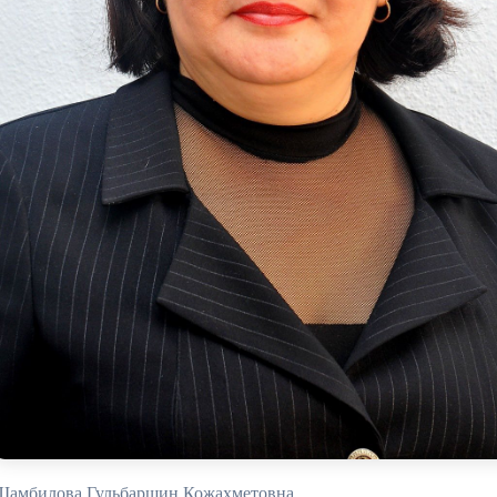
Шамбилова Гульбаршин Кожахметовна