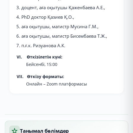
доцент, аға оқытушы Қаженбаева А.Е.,
PhD доктор Қазиев Қ.О.,
аға оқытушы, магистр Мусина Г.М.,
аға оқытушы, магистр Бисембаева Т.Ж.,
п.ғ.к. Ризуанова А.К.
VI. Өткізілетін күні:
Бейсенбі, 15:00
VII. Өткізу форматы:
Онлайн – Zoom платформасы
Танымал бөлімдер