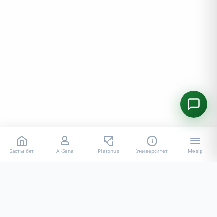
Басты бет
AI-Sana
Platonus
Университет
Мәзір