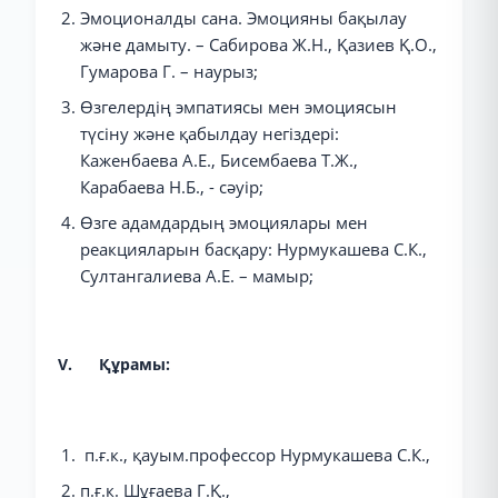
Эмоционалды сана. Эмоцияны бақылау
және дамыту. – Сабирова Ж.Н., Қазиев Қ.О.,
Гумарова Г. – наурыз;
Өзгелердің эмпатиясы мен эмоциясын
түсіну және қабылдау негіздері:
Каженбаева А.Е., Бисембаева Т.Ж.,
Карабаева Н.Б., - сәуір;
Өзге адамдардың эмоциялары мен
реакцияларын басқару: Нурмукашева С.К.,
Султангалиева А.Е. – мамыр;
V. Құрамы:
п.ғ.к., қауым.профессор Нурмукашева С.К.,
п.ғ.к. Шұғаева Г.Қ.,