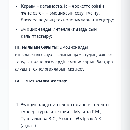
Қарым – қатынаста, іс – әрекетте өзінің
және өзгенің эмоциясын сезу, түсіну,
басқара алудың технологияларын меңгеру;
Эмоционалды интеллект дағдысын
қалыптастыру;
III. Ғылыми бағыты:
Эмоционалды
интеллектілік сауаттылығын дамытудың, өзін-өзі
танудың және өзгелердің эмоцияларын басқара
алудың технологияларын меңгеру
IV. 2021 жылға жоспар:
Эмоционалды интеллект және интеллект
түрлері туралы теория: - Мусина Г.М.,
Турегалиева В.С., Ахмет – Өмірзақ А.Қ. –
(ақпан);