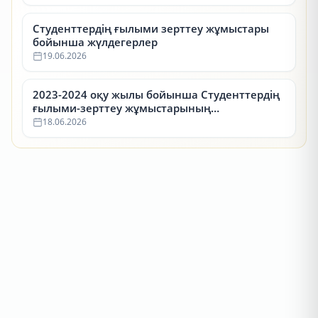
Студенттердің ғылыми зерттеу жұмыстары
бойынша жүлдегерлер
19.06.2026
2023-2024 оқу жылы бойынша Студенттердің
ғылыми-зерттеу жұмыстарының
республикалық конкурсының (СҒЗЖ)
18.06.2026
жүлдегерлері