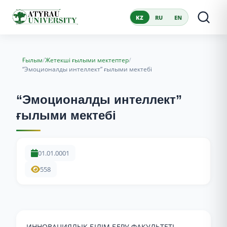
KZ
RU
EN
/
/
Ғылым
Жетекші ғылыми мектептер
“Эмоционалды интеллект” ғылыми мектебі
“Эмоционалды интеллект”
ғылыми мектебі
01.01.0001
558
ИННОВАЦИЯЛЫҚ БІЛІМ БЕРУ ФАКУЛЬТЕТІ