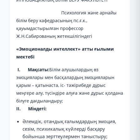
Психология және арнайы
білім беру кафедрасының пс.ғ.к.,
қауымдастырылған профессор
Ж.Н.Сабированың жетекшілігіндегі
«Эмоционалды интеллект» атты ғылыми
мектебі
І. Мақсаты:
Білім алушылардың өз
эмоциялары мен басқалардың эмоцияларын
қарым – қатынаста, іс- тәжірибеде дұрыс
меңгере алу, түсіндіре алуға және дұрыс қолдана
білуге дағдыландыру;
II. Міндеті:
Әлемдік, отандық ғалымдардың эмоция,
сезім, психикалық күйлерді басқару
бойынша зерттеулермен таныстыру;