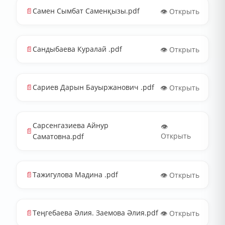
📄
Самен Сымбат Саменқызы.pdf
👁️ Открыть
📄
Сандыбаева Куралай .pdf
👁️ Открыть
📄
Сариев Дарын Бауыржанович .pdf
👁️ Открыть
Сарсенгазиева Айнур
👁️
📄
Открыть
Саматовна.pdf
📄
Тажигулова Мадина .pdf
👁️ Открыть
📄
Теңгебаева Әлия. Заемова Әлия.pdf
👁️ Открыть