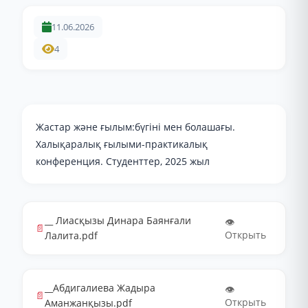
11.06.2026
4
Жастар және ғылым:бүгіні мен болашағы.
Халықаралық ғылыми-практикалық
конференция. Студенттер, 2025 жыл
__ Лиасқызы Динара Баянғали
👁️
📄
Открыть
Лалита.pdf
__Абдигалиева Жадыра
👁️
📄
Открыть
Аманжанқызы.pdf