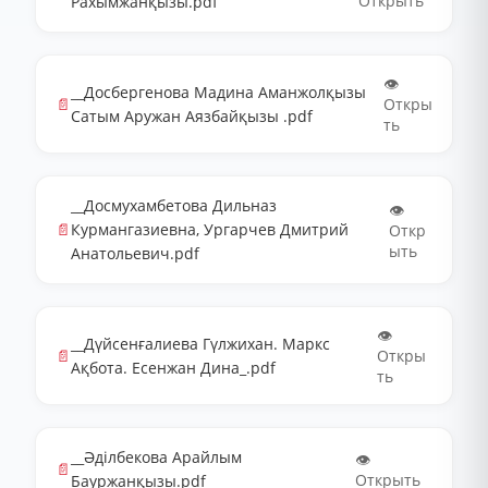
Открыть
Рахымжанқызы.pdf
👁️
__Досбергенова Мадина Аманжолқызы
📄
Откры
Сатым Аружан Аязбайқызы .pdf
ть
__Досмухамбетова Дильназ
👁️
📄
Курмангазиевна, Ургарчев Дмитрий
Откр
ыть
Анатольевич.pdf
👁️
__Дүйсенғалиева Гүлжихан. Маркс
📄
Откры
Ақбота. Есенжан Дина_.pdf
ть
__Әділбекова Арайлым
👁️
📄
Открыть
Бауржанқызы.pdf