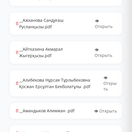
__Ажханова Сандуғаш
👁️
📄
Открыть
Русланқызы.pdf
__Айтказина Акмарал
👁️
📄
Открыть
Жыгерқызы.pdf
👁️
__Алибекова Нұрсая Тұрлыбековна
📄
Откры
Қосжан Ерсұлтан Бекболатұлы .pdf
ть
📄
__Амандыков Алимжан .pdf
👁️ Открыть