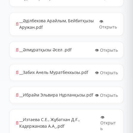
__Әділбекова Арайлым, Бейбитқызы
👁️
📄
Открыть
Аружан.pdf
📄
__Әлмұратқызы Әсел .pdf
👁️ Открыть
📄
__Забих Анель Муратбеккызы.pdf
👁️ Открыть
📄
__Ибрайм Эльвира Нұрланқызы.pdf
👁️ Открыть
👁️
__Изтаева С.Е., Жұбатхан Д.Ғ.,
📄
Открыт
Кадержанова А.А_.pdf
ь