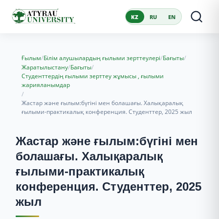
KZ
RU
EN
/
/
/
Ғылым
Білім алушылардың ғылыми зерттеулері
Бағыты
/
/
Жаратылыстану
Бағыты
Студенттердің ғылыми зерттеу жұмысы , ғылыми
жарияланымдар
/
Жастар және ғылым:бүгіні мен болашағы. Халықаралық
ғылыми-практикалық конференция. Студенттер, 2025 жыл
Жастар және ғылым:бүгіні мен
болашағы. Халықаралық
ғылыми-практикалық
конференция. Студенттер, 2025
жыл