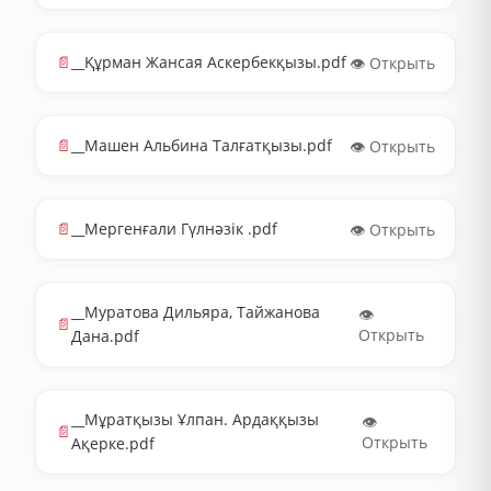
📄
__Құрман Жансая Аскербекқызы.pdf
👁️ Открыть
📄
__Машен Альбина Талғатқызы.pdf
👁️ Открыть
📄
__Мергенғали Гүлнәзік .pdf
👁️ Открыть
__Муратова Дильяра, Тайжанова
👁️
📄
Открыть
Дана.pdf
__Мұратқызы Ұлпан. Ардаққызы
👁️
📄
Открыть
Ақерке.pdf