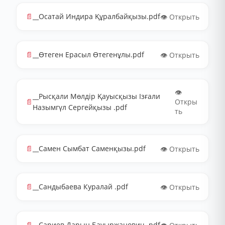
📄
__Осатай Индира Құралбайқызы.pdf
👁️ Открыть
📄
__Өтеген Ерасыл Өтегенұлы.pdf
👁️ Открыть
👁️
__Рысқали Мөлдір Қауысқызы Ізғали
📄
Откры
Назымгүл Сергейқызы .pdf
ть
📄
__Самен Сымбат Саменқызы.pdf
👁️ Открыть
📄
__Сандыбаева Куралай .pdf
👁️ Открыть
📄
__Сариев Дарын Бауыржанович .pdf