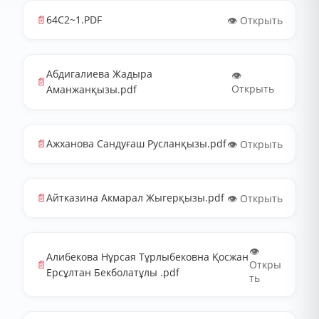
📄
64C2~1.PDF
👁️ Открыть
Абдигалиева Жадыра
👁️
📄
Открыть
Аманжанқызы.pdf
📄
Ажханова Сандуғаш Русланқызы.pdf
👁️ Открыть
📄
Айтказина Акмарал Жыгерқызы.pdf
👁️ Открыть
👁️
Алибекова Нұрсая Тұрлыбековна Қосжан
📄
Откры
Ерсұлтан Бекболатұлы .pdf
ть