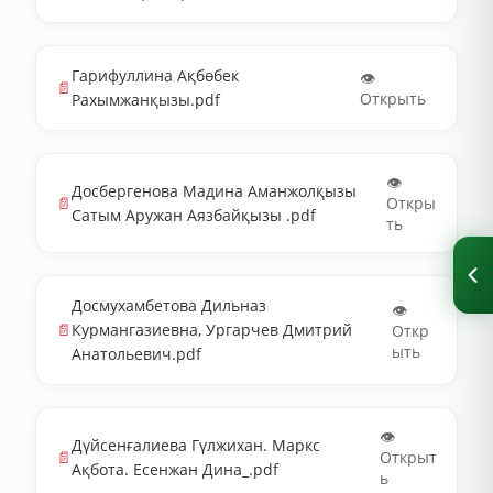
Гарифуллина Ақбөбек
👁️
📄
Открыть
Рахымжанқызы.pdf
👁️
Досбергенова Мадина Аманжолқызы
📄
Откры
Сатым Аружан Аязбайқызы .pdf
ть
Досмухамбетова Дильназ
👁️
📄
Курмангазиевна, Ургарчев Дмитрий
Откр
ыть
Анатольевич.pdf
👁️
Дүйсенғалиева Гүлжихан. Маркс
📄
Открыт
Ақбота. Есенжан Дина_.pdf
ь