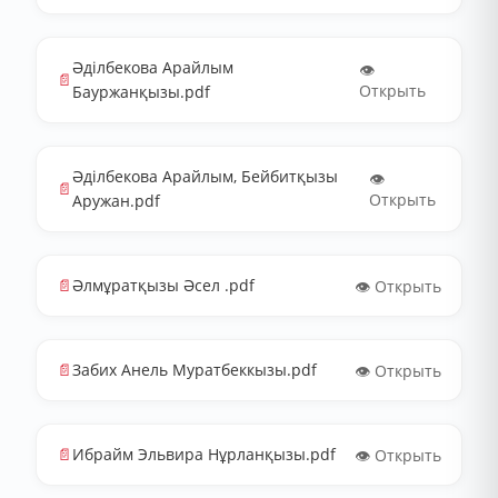
Әділбекова Арайлым
👁️
📄
Открыть
Бауржанқызы.pdf
Әділбекова Арайлым, Бейбитқызы
👁️
📄
Открыть
Аружан.pdf
📄
Әлмұратқызы Әсел .pdf
👁️ Открыть
📄
Забих Анель Муратбеккызы.pdf
👁️ Открыть
📄
Ибрайм Эльвира Нұрланқызы.pdf
👁️ Открыть