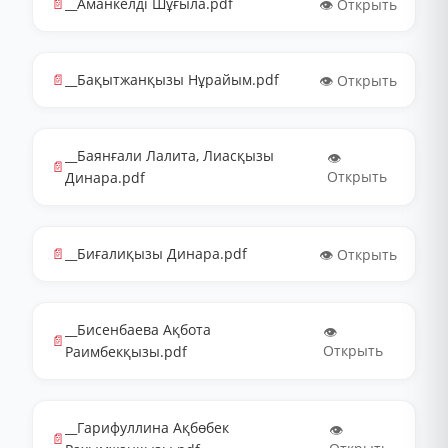
📄
__Аманкелді Шұғыла.pdf
👁️ Открыть
📄
__Бақытжанқызы Нұрайым.pdf
👁️ Открыть
__Баянғали Лалита, Лиасқызы
👁️
📄
Открыть
Динара.pdf
📄
__Биғалиқызы Динара.pdf
👁️ Открыть
__Бисенбаева Ақбота
👁️
📄
Открыть
Раимбекқызы.pdf
__Гарифуллина Ақбөбек
👁️
📄