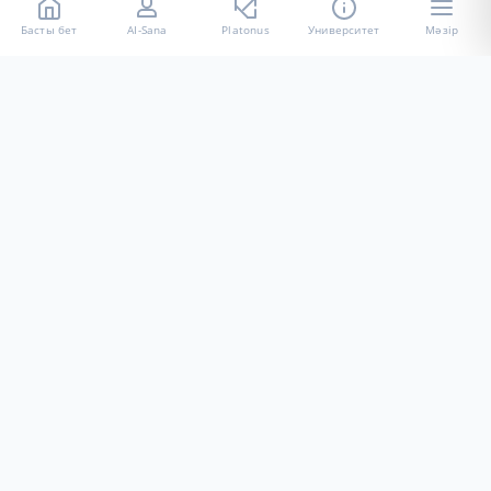
Басты бет
AI-Sana
Platonus
Университет
Мәзір
«Халел Досмұхамедов атындағы АУ» КЕ АҚ ресми интернет
ресурсы
Талапкерлерге