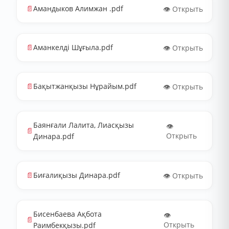
📄
Амандыков Алимжан .pdf
👁️ Открыть
📄
Аманкелді Шұғыла.pdf
👁️ Открыть
📄
Бақытжанқызы Нұрайым.pdf
👁️ Открыть
Баянғали Лалита, Лиасқызы
👁️
📄
Открыть
Динара.pdf
📄
Биғалиқызы Динара.pdf
👁️ Открыть
Бисенбаева Ақбота
👁️
📄
Открыть
Раимбекқызы.pdf