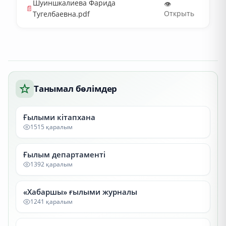
Шуиншкалиева Фарида
👁️
📄
Открыть
Тугелбаевна.pdf
Танымал бөлімдер
Ғылыми кітапхана
1515 қаралым
Ғылым департаменті
1392 қаралым
«Хабаршы» ғылыми журналы
1241 қаралым