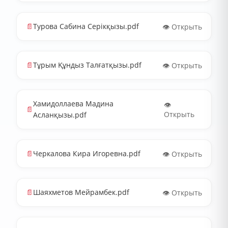
📄
Турова Сабина Серікқызы.pdf
👁️ Открыть
📄
Тұрым Құндыз Талғатқызы.pdf
👁️ Открыть
Хамидоллаева Мадина
👁️
📄
Открыть
Асланқызы.pdf
📄
Черкалова Кира Игоревна.pdf
👁️ Открыть
📄
Шаяхметов Мейрамбек.pdf
👁️ Открыть