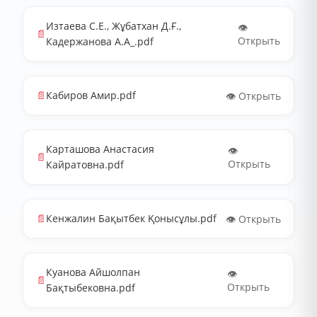
Изтаева С.Е., Жұбатхан Д.Ғ.,
👁️
📄
Открыть
Кадержанова А.А_.pdf
📄
Кабиров Амир.pdf
👁️ Открыть
Карташова Анастасия
👁️
📄
Открыть
Кайратовна.pdf
📄
Кенжалин Бақытбек Қонысұлы.pdf
👁️ Открыть
Куанова Айшолпан
👁️
📄
Открыть
Бақтыбековна.pdf