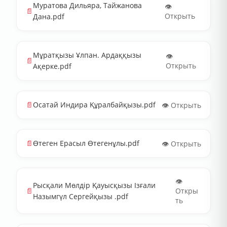
Муратова Дильяра, Тайжанова
👁️
📄
Открыть
Дана.pdf
Мұратқызы Ұлпан. Ардаққызы
👁️
📄
Открыть
Ақерке.pdf
📄
Осатай Индира Құралбайқызы.pdf
👁️ Открыть
📄
Өтеген Ерасыл Өтегенұлы.pdf
👁️ Открыть
👁️
Рысқали Мөлдір Қауысқызы Ізғали
📄
Откры
Назымгүл Сергейқызы .pdf
ть