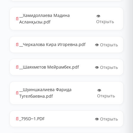
__Хамидоллаева Мадина
👁️
📄
Открыть
Асланқызы.pdf
📄
__Черкалова Кира Игоревна.pdf
👁️ Открыть
📄
__Шаяхметов Мейрамбек.pdf
👁️ Открыть
__Шуиншкалиева Фарида
👁️
📄
Открыть
Тугелбаевна.pdf
📄
_795D~1.PDF
👁️ Открыть