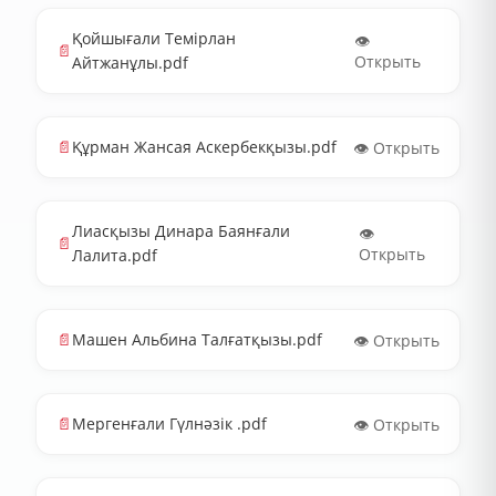
Қойшығали Темірлан
👁️
📄
Открыть
Айтжанұлы.pdf
📄
Құрман Жансая Аскербекқызы.pdf
👁️ Открыть
Лиасқызы Динара Баянғали
👁️
📄
Открыть
Лалита.pdf
📄
Машен Альбина Талғатқызы.pdf
👁️ Открыть
📄
Мергенғали Гүлнәзік .pdf
👁️ Открыть