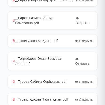
👁️ Открыть
__Сарсенгазиева Айнур
👁️
📄
Открыть
Саматовна.pdf
📄
__Тажигулова Мадина .pdf
👁️ Открыть
__Теңгебаева Әлия. Заемова
👁️
📄
Открыть
Әлия.pdf
📄
__Турова Сабина Серікқызы.pdf
👁️ Открыть
📄
__Тұрым Құндыз Талғатқызы.pdf
👁️ Открыть