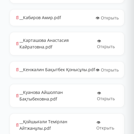
📄
__Кабиров Амир.pdf
👁️ Открыть
__Карташова Анастасия
👁️
📄
Открыть
Кайратовна.pdf
📄
__Кенжалин Бақытбек Қонысұлы.pdf
👁️ Открыть
__Куанова Айшолпан
👁️
📄
Открыть
Бақтыбековна.pdf
__Қойшығали Темірлан
👁️
📄
Открыть
Айтжанұлы.pdf