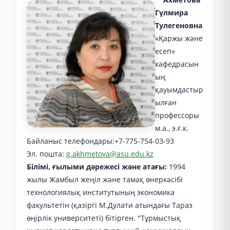
Гүлмира
Тулегеновна
«Қаржы және
есеп»
кафедрасын
ың
қауымдастыр
ылған
профессоры
м.а., э.ғ.к.
Байланыс телефондары:+7-775-754-03-93
Эл. пошта:
g.akhmetova@asu.edu.kz
Білімі, ғылыми дәрежесі және атағы:
1994
жылы Жамбыл жеңіл және тамақ өнеркәсібі
технологиялық институтының экономика
факультетін (қазіргі М.Дулати атындағы Тараз
өңірлік университеті) бітірген. "Тұрмыстық