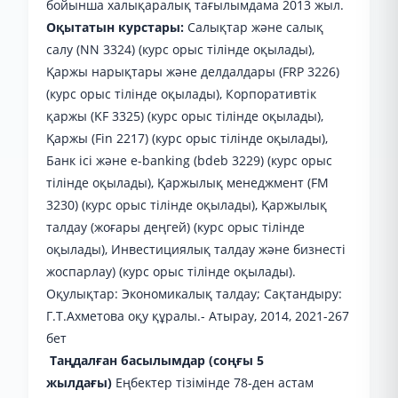
бойынша халықаралық тағылымдама 2013 жыл.
Оқытатын курстары:
Салықтар және салық
салу (NN 3324) (курс орыс тілінде оқылады),
Қаржы нарықтары және делдалдары (FRP 3226)
(курс орыс тілінде оқылады), Корпоративтік
қаржы (KF 3325) (курс орыс тілінде оқылады),
Қаржы (Fin 2217) (курс орыс тілінде оқылады),
Банк ісі және e-banking (bdeb 3229) (курс орыс
тілінде оқылады), Қаржылық менеджмент (FM
3230) (курс орыс тілінде оқылады), Қаржылық
талдау (жоғары деңгей) (курс орыс тілінде
оқылады), Инвестициялық талдау және бизнесті
жоспарлау) (курс орыс тілінде оқылады).
Оқулықтар: Экономикалық талдау; Сақтандыру:
Г.Т.Ахметова оқу құралы.- Атырау, 2014, 2021-267
бет
Таңдалған басылымдар (соңғы 5
жылдағы)
Еңбектер тізімінде 78-ден астам