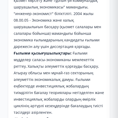
қызмет көрсету және тұрғын үй-коммуналдық
шаруашылық экономикасы" мамандығы,
"инженер-экономист" біліктілігі. 2004 жылы
08.00.05 - Экономика және халық
шаруашылығын басқару (қызмет салалары мен
салалары бойынша) мамандығы бойынша
экономика ғылымдарының кандидаты ғылыми
дәрежесін алу үшін диссертация қорғады.
Ғылыми қызығушылықтары:
Ғылыми
мүдделер саласы-экономиканы мемлекеттік
реттеу, Халықты әлеуметтік қорғауды басқару,
Атырау облысы мен мұнай-газ секторының
әлеуметтік-экономикалық дамуы. Ғылыми
еңбектерде инвестициялық жобалардың
тиімділігін бағалау теориялары негізделген және
инвестициялық жобаларды олардың өмірлік
циклінің әртүрлі кезеңдерінде бағалаудың тиісті
тәсілдері әзірленген.