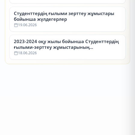
Студенттердің ғылыми зерттеу жұмыстары
бойынша жүлдегерлер
19.06.2026
2023-2024 оқу жылы бойынша Студенттердің
ғылыми-зерттеу жұмыстарының
республикалық конкурсының (СҒЗЖ)
18.06.2026
жүлдегерлері