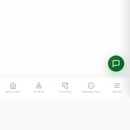
Басты бет
AI-Sana
Platonus
Университет
Мәзір