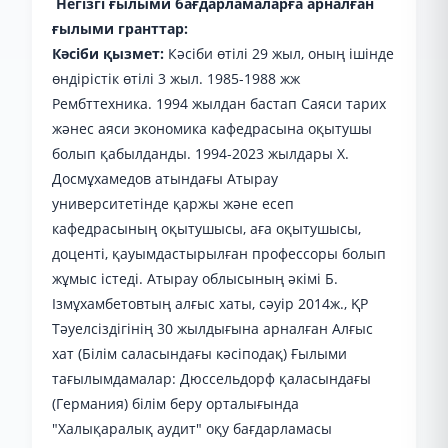
Негізгі ғылыми бағдарламаларға арналған
ғылыми гранттар:
Кәсіби қызмет:
Кәсіби өтілі 29 жыл, оның ішінде
өндірістік өтілі 3 жыл. 1985-1988 жж
Рембттехника. 1994 жылдан бастап Саяси тарих
жәнес аяси экономика кафедрасына оқытушы
болып қабылданды. 1994-2023 жылдары Х.
Досмұхамедов атындағы Атырау
университетінде қаржы және есеп
кафедрасының оқытушысы, аға оқытушысы,
доценті, қауымдастырылған профессоры болып
жұмыс істеді. Атырау облысының әкімі Б.
Ізмұхамбетовтың алғыс хаты, сәуір 2014ж., ҚР
Тәуелсіздігінің 30 жылдығына арналған Алғыс
хат (Білім саласындағы кәсіподақ) Ғылыми
тағылымдамалар: Дюссельдорф қаласындағы
(Германия) білім беру орталығында
"Халықаралық аудит" оқу бағдарламасы