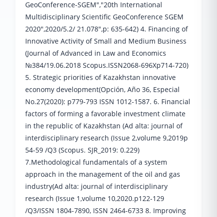
GeoConference-SGEM","20th International
Multidisciplinary Scientific GeoConference SGEM
2020",2020/5.2/ 21.078",р: 635-642) 4. Financing of
Innovative Activity of Small and Medium Business
(Journal of Advanced in Law and Economics
№384/19.06.2018 Scopus.ISSN2068-696Хр714-720)
5. Strategic priorities of Kazakhstan innovative
economy development(Opción, Año 36, Especial
No.27(2020): р779-793 ISSN 1012-1587. 6. Financial
factors of forming a favorable investment climate
in the republic of Kazakhstan (Ad alta: journal of
interdisciplinary research (Issue 2,volume 9,2019р
54-59 /Q3 (Scopus. SJR_2019: 0.229)
7.Methodological fundamentals of a system
approach in the management of the oil and gas
industry(Ad alta: journal of interdisciplinary
research (Issue 1,volume 10,2020.р122-129
/Q3/ISSN 1804-7890, ISSN 2464-6733 8. Improving