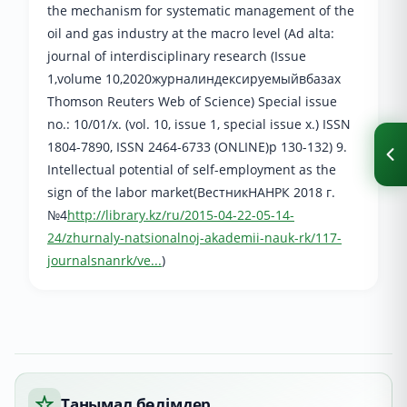
the mechanism for systematic management of the
oil and gas industry at the macro level (Ad alta:
journal of interdisciplinary research (Issue
1,volume 10,2020журналиндексируемыйвбазах
Thomson Reuters Web of Science) Special issue
no.: 10/01/x. (vol. 10, issue 1, special issue x.) ISSN
1804-7890, ISSN 2464-6733 (ONLINE)р 130-132) 9.
Intellectual potential of self-employment as the
sign of the labor market(ВестникНАНРК 2018 г.
№4
http://library.kz/ru/2015-04-22-05-14-
24/zhurnaly-natsionalnoj-akademii-nauk-rk/117-
journalsnanrk/ve...
)
Танымал бөлімдер