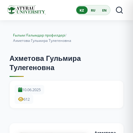
KZ
RU
EN
/
/
Ғылым
Ғалымдар профилдері
Ахметова Гульмира Тулегеновна
Ахметова Гульмира
Тулегеновна
10.06.2025
612
Ахметова