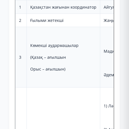
1
Қазақстан жағынан координатор
Айгуль Султ
2
Ғылыми жетекші
Жаңылсын С
Көмекші аудармашылар
Мадияр Саб
3
(Қазақ – ағылшын
Орыс – ағылшын)
Әдемі Жүніс
1) Ләйля Ко