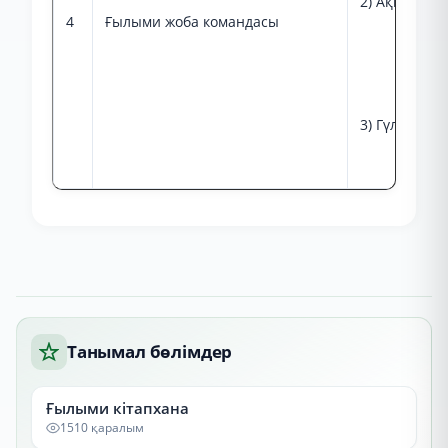
2) Ақмарал 
4
Ғылыми жоба командасы
3) Гүлшат Ш
Танымал бөлімдер
Ғылыми кітапхана
1510 қаралым