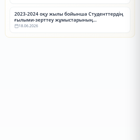
2023-2024 оқу жылы бойынша Студенттердің
ғылыми-зерттеу жұмыстарының
республикалық конкурсының (СҒЗЖ)
18.06.2026
жүлдегерлері