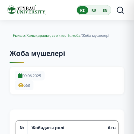
KZ
RU
EN
/
/
Ғылым
Халықаралық серіктестік жоба
Жоба мүшелері
Жоба мүшелері
09.06.2025
568
№
Жобадағы рөлі
Аты
-
жөні