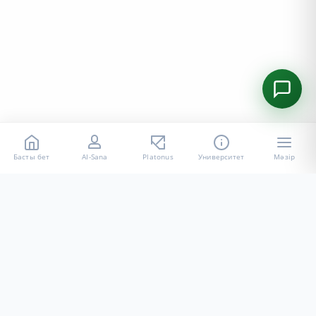
Басты бет
AI-Sana
Platonus
Университет
Мәзір