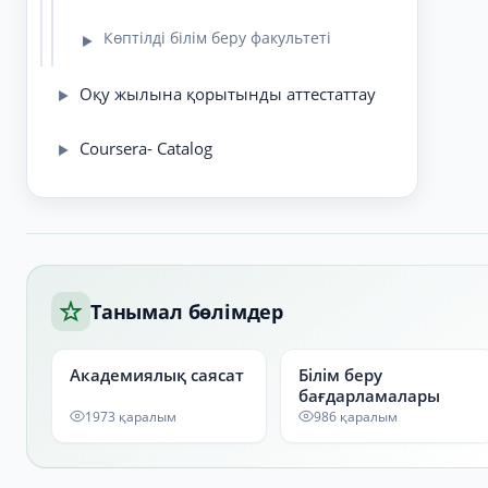
Көптілді білім беру факультеті
▶
Оқу жылына қорытынды аттестаттау
▶
Coursera- Catalog
▶
Танымал бөлімдер
Академиялық саясат
Білім беру
бағдарламалары
1973 қаралым
986 қаралым