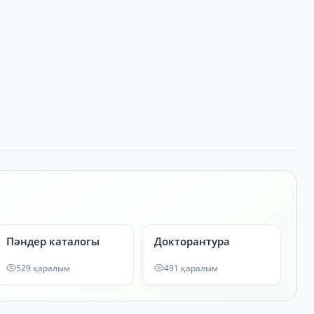
Пәндер каталогы
Докторантура
529 қаралым
491 қаралым