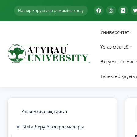
Нашар көрушілер режиміне көшу
Университет
Ұстаз мектебі
Әлеуметтік мәсе
Түлектер қауым
Академиялық саясат
Білім беру бағдарламалары
▼