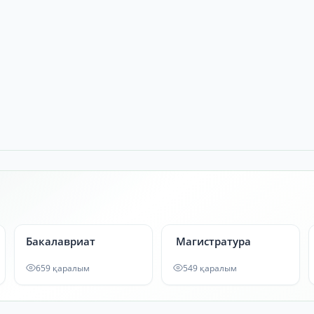
Бакалавриат
Магистратура
659 қаралым
549 қаралым