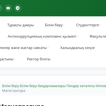
Тұрақты дамуы
Білім беру
Студенттерге
Антикоррупциялық комплаенс қызметі
Факульте
лелер және жастар саясаты
Халықаралық кеңсе
дастығы
Ректор блогы
Білім беру
Білім беру бағдарламалары
Пәндер каталогы
Иннов
/
/
/
Магистратура