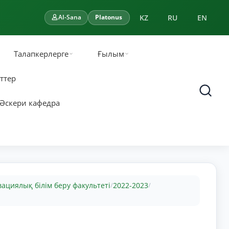
KZ
RU
EN
AI-Sana
Platonus
Талапкерлерге
Ғылым
ттер
Әскери кафедра
ациялық білім беру факультеті
2022-2023
/
/