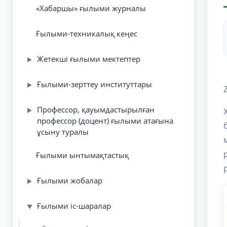
«Хабаршы» ғылыми журналы
Ғылыми-техникалық кеңес
Жетекші ғылыми мектептер
▶
Ғылыми-зерттеу институттары
▶
Профессор, қауымдастырылған
▶
профессор (доцент) ғылыми атағына
ұсыну туралы
Ғылыми ынтымақтастық
Ғылыми жобалар
▶
Ғылыми іс-шаралар
▼