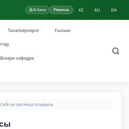
KZ
RU
EN
AI-Sana
Platonus
Талапкерлерге
Ғылым
ттер
Әскери кафедра
 Café он сегізінші отырысы
ысы