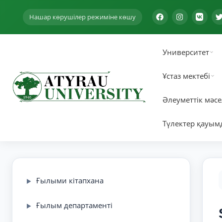
Нашар көрушілер режиміне көшу
Университет
Ұстаз мектебі
Әлеуметтік мәсе
Түлектер қауым
Ғылыми кітапхана
▶
Ғылым департаменті
▶