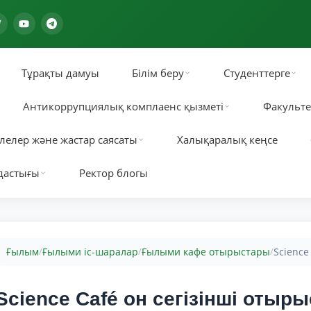
Тұрақты дамуы
Білім беру
Студенттерге
Антикоррупциялық комплаенс қызметі
Факульте
лелер және жастар саясаты
Халықаралық кеңсе
дастығы
Ректор блогы
Ғылым
Ғылыми іс-шаралар
Ғылыми кафе отырыстары
Science
/
/
/
Science Café он сегізінші отыр