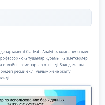
департаменті Clarivate Analytics компаниясымен
 профессор - оқытушылар құрамы, қызметкерлері
 онлайн – семинарлар өткізеді. Баяндамашы
ріндегі ресми өкілі, ғылым және оқыту
ейді.