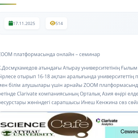
17.11.2025
514
ZOOM платформасында онлайн – семинар
Х.Досмұхамедов атындағы Атырау университетінің Ғылым 
бірлесе отырып 16-18 ақпан аралығында университеттің
мен білім алушылары үшін арнайы ZOOM платформасында
ретінде Clarivate компаниясының Орталық Азия өңірі елде
ресурстары жөніндегі сарапшысы Инеш Кенжина сөз сөйл