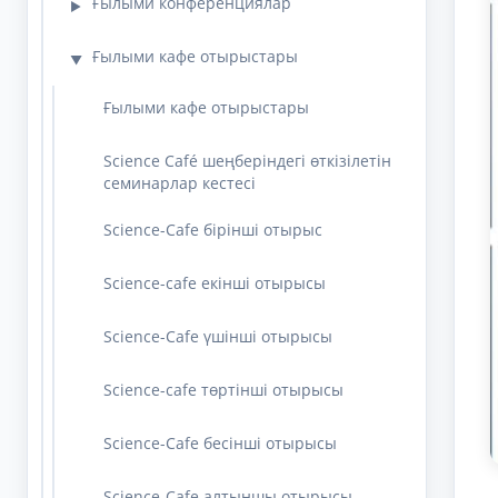
Ғылыми конференциялар
▶
Ғылыми кафе отырыстары
▼
Ғылыми кафе отырыстары
Science Café шеңберіндегі өткізілетін
семинарлар кестесі
Science-Cafe бірінші отырыс
Science-cafe екінші отырысы
Science-Cafe үшінші отырысы
Science-cafe төртінші отырысы
Science-Cafe бесінші отырысы
Science-Cafe алтыншы отырысы