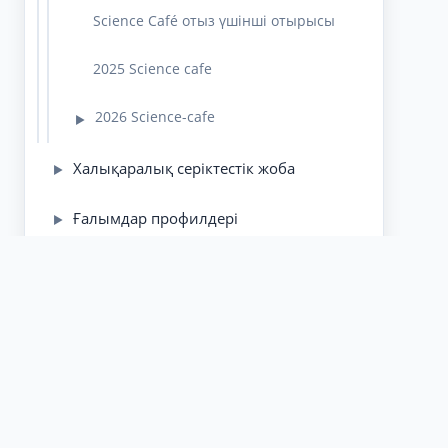
Science Café отыз үшінші отырысы
2025 Science cafe
2026 Science-cafe
▶
Халықаралық серіктестік жоба
▶
Ғалымдар профилдері
▶
Ағымдағы ақпарат
▶
Білім алушылардың ғылыми
▶
зерттеулері
Сұрақ-Жауап