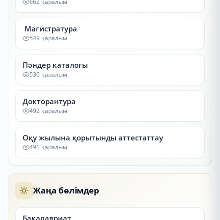
662 қаралым
Магистратура
549 қаралым
Пәндер каталогы
530 қаралым
Докторантура
492 қаралым
Оқу жылына қорытынды аттестаттау
491 қаралым
Жаңа бөлімдер
Бакалавриат