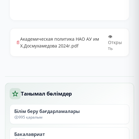
👁️
Академическая политика НАО АУ им
📄
Откры
Х.Досмухамедова 2024г.pdf
ть
Танымал бөлімдер
Білім беру бағдарламалары
995 қаралым
Бакалавриат