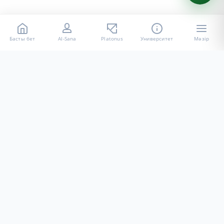
Басты бет
AI-Sana
Platonus
Университет
Мәзір
«Халел Досмұхамедов атындағы АУ» КЕ АҚ ресми интернет
ресурсы