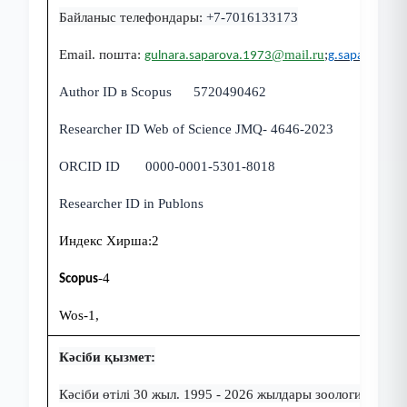
Байланыс телефондары:
+7-7
016133173
Email. пошта:
@
mail
.
ru
;
gulnara.saparova.1973
g
.
saparova
@
a
Author ID в Scopus 5720490462
Researcher ID Web of Science JMQ- 4646-2023
ORCID ID 0000-0001-5301-8018
Researcher ID in Publons
Индекс Хирша:2
-4
Scopus
Wos-1,
Кәсіби қызмет:
Кәсіби өтілі 30 жыл. 1995 - 2026 жылдары зоология, 