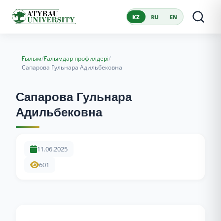
KZ
RU
EN
/
/
Ғылым
Ғалымдар профилдері
Сапарова Гульнара Адильбековна
Сапарова Гульнара
Адильбековна
11.06.2025
601