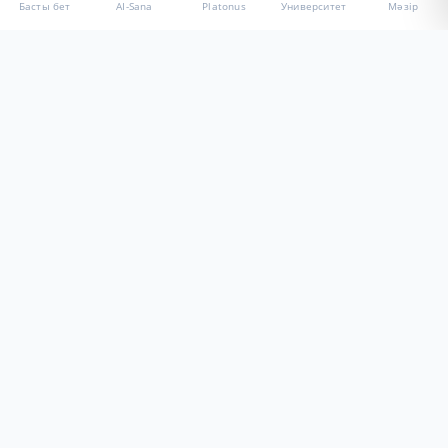
Басты бет
AI-Sana
Platonus
Университет
Мәзір
«Халел Досмұхамедов атындағы АУ» КЕ АҚ ресми интернет
ресурсы
Талапкерлерге